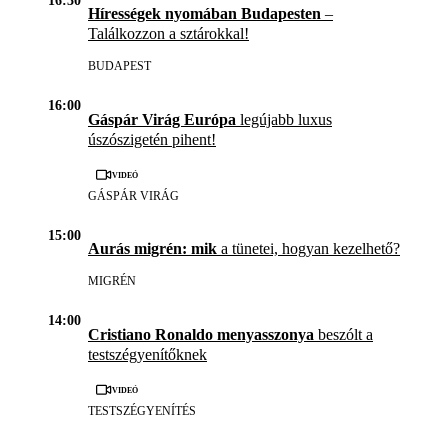
16:30
Hírességek nyomában Budapesten
–
Találkozzon a sztárokkal!
BUDAPEST
16:00
Gáspár Virág Európa
legújabb luxus
úszószigetén pihent!
Videó
GÁSPÁR VIRÁG
15:00
Aurás migrén: mik
a tünetei, hogyan kezelhető?
MIGRÉN
14:00
Cristiano Ronaldo menyasszonya
beszólt a
testszégyenítőknek
Videó
TESTSZÉGYENÍTÉS