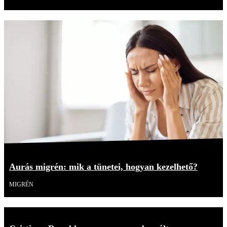
Aurás migrén: mik a tünetei, hogyan kezelhető?
MIGRÉN