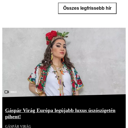
Összes legfrissebb hír
Videó
Gáspár Virág Európa legújabb luxus úszószigetén
pihent!
GÁSPÁR VIRÁG