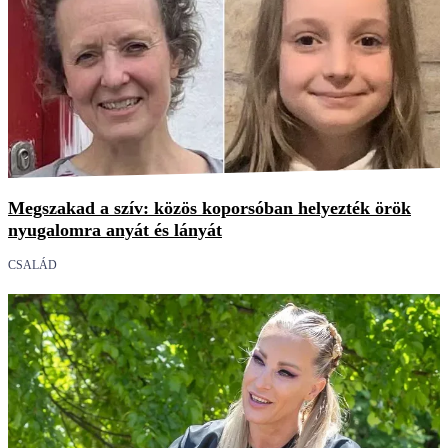
Megszakad a szív: közös koporsóban helyezték örök
nyugalomra anyát és lányát
CSALÁD