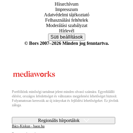
Hírarchívum
Impresszum
Adatvédelmi tájékoztató
Felhasználási feltételek
Moderálási szabályzat
Hírlevél
Süti beállítások
© Bors 2007–2026 Minden jog fenntartva.
Portfóliónk minőségi tartalmat jelent minden olvasó számára. Egyedülálló
elérést, országos lefedettséget és változatos megjelenési lehetőséget biztosít.
Folyamatosan keressük az új irányokat és fejlődési lehetőségeket. Ez jövőnk
záloga.
Regionális hírportálok
Bács-Kiskun - baon.hu