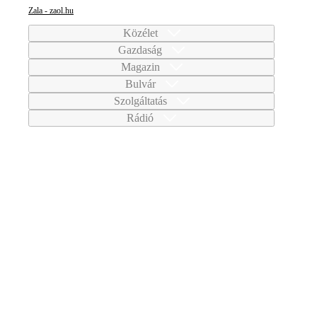
Zala - zaol.hu
Közélet
Gazdaság
Magazin
Bulvár
Szolgáltatás
Rádió