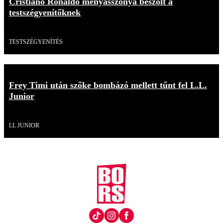
Cristiano Ronaldo menyasszonya beszólt a
testszégyenítőknek
Videó
TESTSZÉGYENÍTÉS
Frey Timi után szőke bombázó mellett tűnt fel L.L.
Junior
Videó
LL JUNIOR