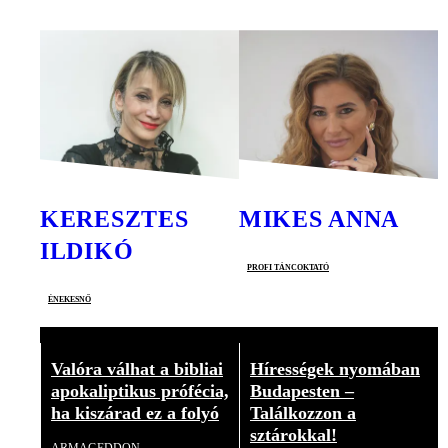
KERESZTES
MIKES ANNA
ILDIKÓ
profi táncoktató
énekesnő
Valóra válhat a bibliai
Hírességek nyomában
apokaliptikus prófécia,
Budapesten –
ha kiszárad ez a folyó
Találkozzon a
sztárokkal!
ARMAGEDDON