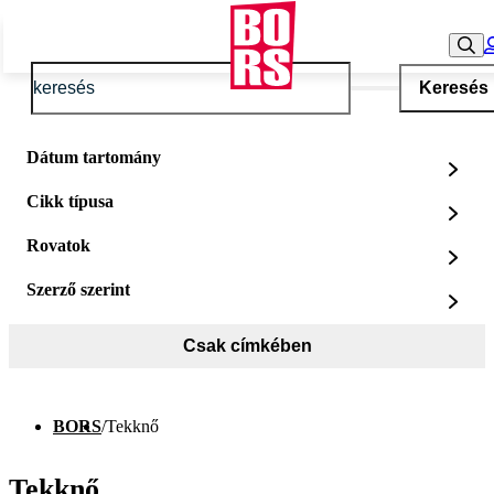
Keresés
Dátum tartomány
Cikk típusa
Rovatok
Szerző szerint
Csak címkében
BORS
/
Tekknő
Tekknő