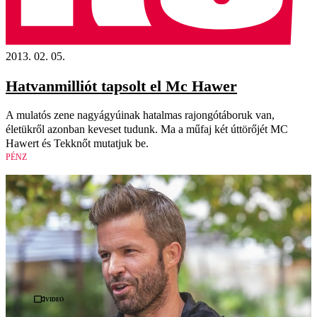
2013. 02. 05.
Hatvanmilliót tapsolt el Mc Hawer
A mulatós zene nagyágyúinak hatalmas rajongótáboruk van,
életükről azonban keveset tudunk. Ma a műfaj két úttörőjét MC
Hawert és Tekknőt mutatjuk be.
PÉNZ
Videó