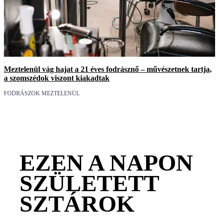
Videó
Meztelenül vág hajat a 21 éves fodrásznő – művészetnek tartja,
a szomszédok viszont kiakadtak
FODRÁSZOK MEZTELENÜL
EZEN A NAPON
SZÜLETETT
SZTÁROK