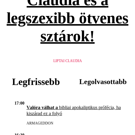
legszexibb ötvenes
sztárok!
LIPTAI CLAUDIA
Legfrissebb
Legolvasottabb
17:00
Valóra válhat a
bibliai apokaliptikus prófécia, ha
kiszárad ez a folyó
ARMAGEDDON