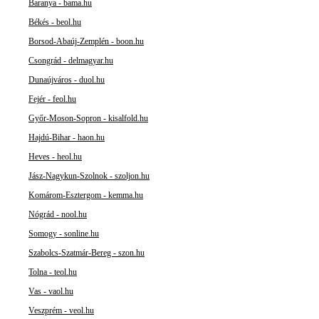
Baranya - bama.hu
Békés - beol.hu
Borsod-Abaúj-Zemplén - boon.hu
Csongrád - delmagyar.hu
Dunaújváros - duol.hu
Fejér - feol.hu
Győr-Moson-Sopron - kisalfold.hu
Hajdú-Bihar - haon.hu
Heves - heol.hu
Jász-Nagykun-Szolnok - szoljon.hu
Komárom-Esztergom - kemma.hu
Nógrád - nool.hu
Somogy - sonline.hu
Szabolcs-Szatmár-Bereg - szon.hu
Tolna - teol.hu
Vas - vaol.hu
Veszprém - veol.hu