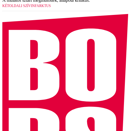
A mulatós sztárt megműtötték, állapota kritikus.
KÉTOLDALI SZÍVINFARKTUS