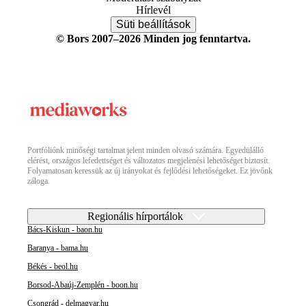
Hírlevél
Süti beállítások
© Bors 2007–2026 Minden jog fenntartva.
Portfóliónk minőségi tartalmat jelent minden olvasó számára. Egyedülálló
elérést, országos lefedettséget és változatos megjelenési lehetőséget biztosít.
Folyamatosan keressük az új irányokat és fejlődési lehetőségeket. Ez jövőnk
záloga.
Regionális hírportálok
Bács-Kiskun - baon.hu
Baranya - bama.hu
Békés - beol.hu
Borsod-Abaúj-Zemplén - boon.hu
Csongrád - delmagyar.hu