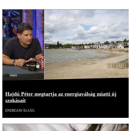
Videó
Hajdú Péter megtartja az energiaválság miatti új
szokásait
ENERGIAVÁLSÁG