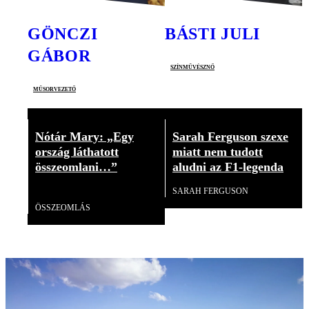
GÖNCZI
BÁSTI JULI
GÁBOR
színművésznő
műsorvezető
Nótár Mary: „Egy
Sarah Ferguson szexe
ország láthatott
miatt nem tudott
összeomlani…”
aludni az F1-legenda
SARAH FERGUSON
Videó
ÖSSZEOMLÁS