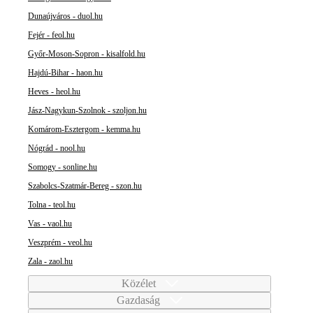
Dunaújváros - duol.hu
Fejér - feol.hu
Győr-Moson-Sopron - kisalfold.hu
Hajdú-Bihar - haon.hu
Heves - heol.hu
Jász-Nagykun-Szolnok - szoljon.hu
Komárom-Esztergom - kemma.hu
Nógrád - nool.hu
Somogy - sonline.hu
Szabolcs-Szatmár-Bereg - szon.hu
Tolna - teol.hu
Vas - vaol.hu
Veszprém - veol.hu
Zala - zaol.hu
Közélet
Gazdaság