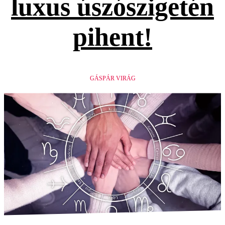
luxus úszószigetén
pihent!
GÁSPÁR VIRÁG