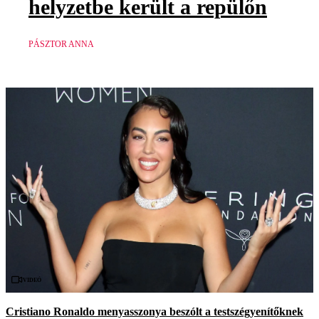
helyzetbe került a repülőn
PÁSZTOR ANNA
Videó
Cristiano Ronaldo menyasszonya beszólt a testszégyenítőknek