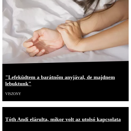
"Lefeküdtem a barátnőm anyjával, de majdnem
lebuktunk"
VISZONY
Tóth Andi elárulta, mikor volt az utolsó kapcsolata
Videó