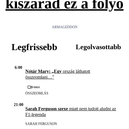
kiszárad ez a folyó
ARMAGEDDON
Legfrissebb
Legolvasottabb
6:00
Nótár Mary: „Egy
ország láthatott
összeomlani…”
Videó
ÖSSZEOMLÁS
21:00
Sarah Ferguson szexe
miatt nem tudott aludni az
F1-legenda
SARAH FERGUSON