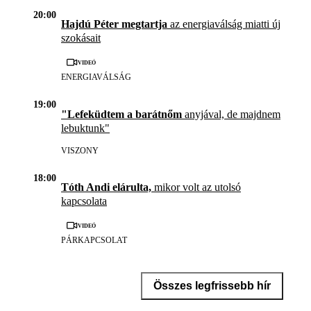
20:00
Hajdú Péter megtartja
az energiaválság miatti új
szokásait
Videó
ENERGIAVÁLSÁG
19:00
"Lefeküdtem a barátnőm
anyjával, de majdnem
lebuktunk"
VISZONY
18:00
Tóth Andi elárulta,
mikor volt az utolsó
kapcsolata
Videó
PÁRKAPCSOLAT
Összes legfrissebb hír