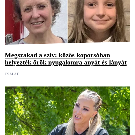
Megszakad a szív: közös koporsóban
helyezték örök nyugalomra anyát és lányát
CSALÁD