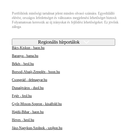
Portfóliónk minőségi tartalmat jelent minden olvasó számára. Egyedülálló
elérést, országos lefedettséget és változatos megjelenési lehetőséget biztosít.
Folyamatosan keressük az új irányokat és fejlődési lehetőségeket. Ez jövőnk
záloga.
Regionális hírportálok
Bács-Kiskun - baon.hu
Baranya - bama.hu
Békés - beol.hu
Borsod-Abaúj-Zemplén - boon.hu
Csongrád - delmagyar.hu
Dunaújváros - duol.hu
Fejér - feol.hu
Győr-Moson-Sopron - kisalfold.hu
Hajdú-Bihar - haon.hu
Heves - heol.hu
Jász-Nagykun-Szolnok - szoljon.hu