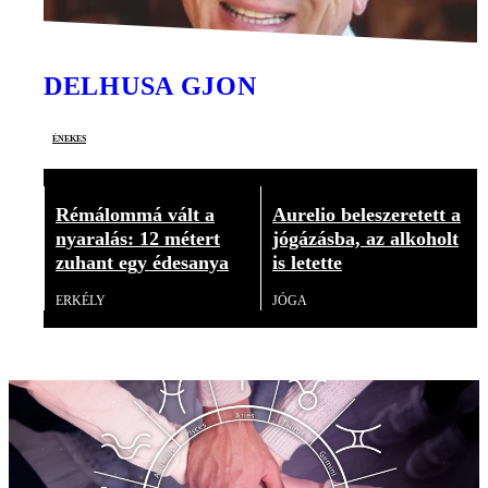
DELHUSA GJON
énekes
Rémálommá vált a
Aurelio beleszeretett a
nyaralás: 12 métert
jógázásba, az alkoholt
zuhant egy édesanya
is letette
ERKÉLY
JÓGA