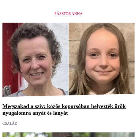
PÁSZTOR ANNA
Megszakad a szív: közös koporsóban helyezték örök
nyugalomra anyát és lányát
CSALÁD