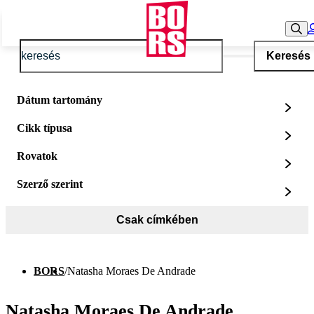
Keresés
Dátum tartomány
Cikk típusa
Rovatok
Szerző szerint
Csak címkében
BORS
/
Natasha Moraes De Andrade
Natasha Moraes De Andrade