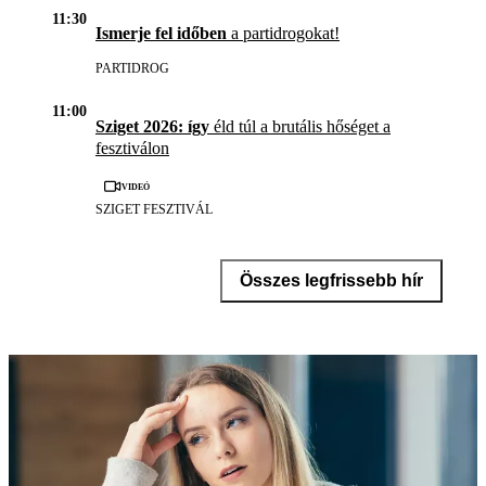
11:30
Ismerje fel időben
a partidrogokat!
PARTIDROG
11:00
Sziget 2026: így
éld túl a brutális hőséget a
fesztiválon
Videó
SZIGET FESZTIVÁL
Összes legfrissebb hír