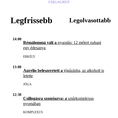
CSILLAGJEGY
Legfrissebb
Legolvasottabb
14:00
Rémálommá vált a
nyaralás: 12 métert zuhant
egy édesanya
ERKÉLY
13:00
Aurelio beleszeretett a
jógázásba, az alkoholt is
letette
JÓGA
12:30
Csillogásra szomjazva: a
sztárkomplexus
nyomában
KOMPLEXUS