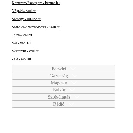
Komárom-Esztergom - kemma.hu
Nógrád - nool.hu
Somogy - sonline.hu
Szabolcs-Szatmár-Bereg - szon.hu
Tolna - teol.hu
Vas - vaol.hu
Veszprém - veol.hu
Zala - zaol.hu
Közélet
Gazdaság
Magazin
Bulvár
Szolgáltatás
Rádió