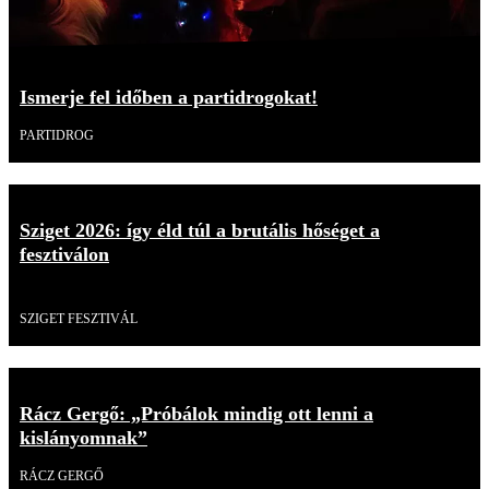
Ismerje fel időben a partidrogokat!
PARTIDROG
Sziget 2026: így éld túl a brutális hőséget a
fesztiválon
Videó
SZIGET FESZTIVÁL
Rácz Gergő: „Próbálok mindig ott lenni a
kislányomnak”
RÁCZ GERGŐ