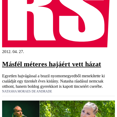
2012. 04. 27.
Másfél méteres hajáért vett házat
Egyetlen hajvágással a brazil nyomornegyedből menekítette ki
családját egy tizenkét éves kislány. Natasha ráadásul nemcsak
otthont, hanem boldog gyerekkort is kapott tincseiért cserébe.
NATASHA MORAES DE ANDRADE