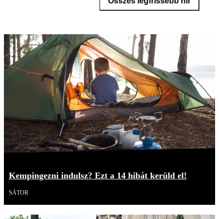
Összes legfrissebb hír
Kempingezni indulsz? Ezt a 14 hibát kerüld el!
SÁTOR