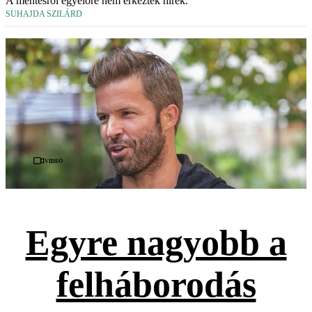
A mentésről egyelőre nem érkeztek hírek.
SUHAJDA SZILÁRD
Videó
Egyre nagyobb a
felháborodás