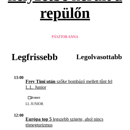
repülőn
PÁSZTOR ANNA
Legfrissebb
Legolvasottabb
13:00
Frey Timi után
szőke bombázó mellett tűnt fel
L.L. Junior
Videó
LL JUNIOR
12:00
Európa top 5
legszebb szigete, ahol nincs
tömegturizmus