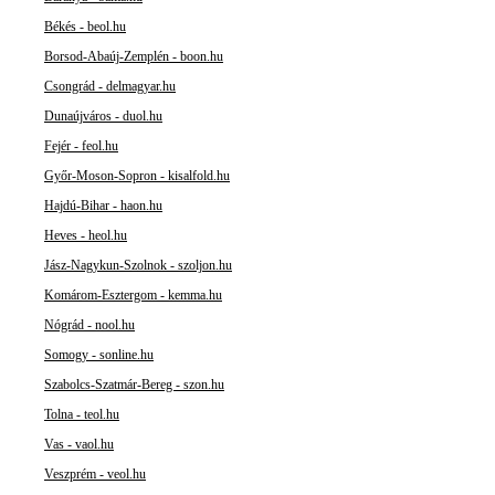
Békés - beol.hu
Borsod-Abaúj-Zemplén - boon.hu
Csongrád - delmagyar.hu
Dunaújváros - duol.hu
Fejér - feol.hu
Győr-Moson-Sopron - kisalfold.hu
Hajdú-Bihar - haon.hu
Heves - heol.hu
Jász-Nagykun-Szolnok - szoljon.hu
Komárom-Esztergom - kemma.hu
Nógrád - nool.hu
Somogy - sonline.hu
Szabolcs-Szatmár-Bereg - szon.hu
Tolna - teol.hu
Vas - vaol.hu
Veszprém - veol.hu