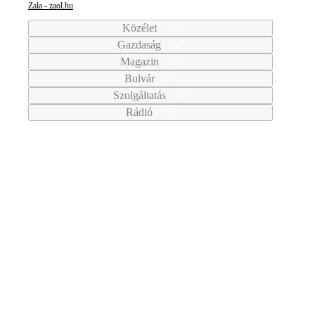
Zala - zaol.hu
Közélet
Gazdaság
Magazin
Bulvár
Szolgáltatás
Rádió