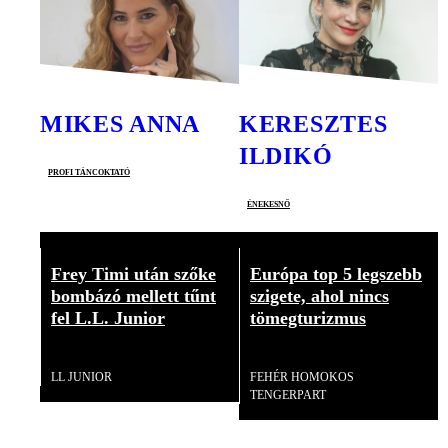
MIKES ANNA
KERESZTES
ILDIKÓ
profi táncoktató
énekesnő
Frey Timi után szőke
Európa top 5 legszebb
bombázó mellett tűnt
szigete, ahol nincs
fel L.L. Junior
tömegturizmus
Videó
Videó
LL JUNIOR
FEHÉR HOMOKOS
TENGERPART