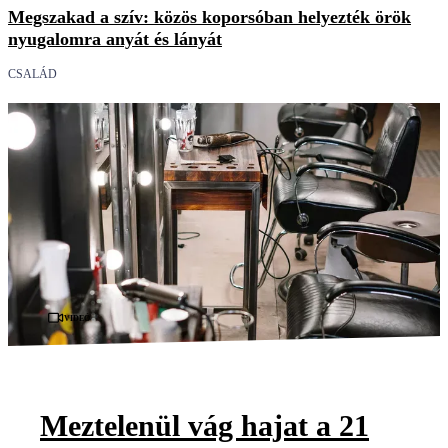
Megszakad a szív: közös koporsóban helyezték örök
nyugalomra anyát és lányát
CSALÁD
Videó
Meztelenül vág hajat a 21