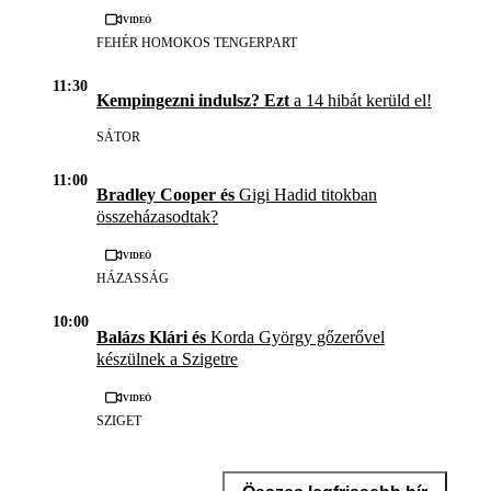
Videó
FEHÉR HOMOKOS TENGERPART
11:30
Kempingezni indulsz? Ezt
a 14 hibát kerüld el!
SÁTOR
11:00
Bradley Cooper és
Gigi Hadid titokban
összeházasodtak?
Videó
HÁZASSÁG
10:00
Balázs Klári és
Korda György gőzerővel
készülnek a Szigetre
Videó
SZIGET