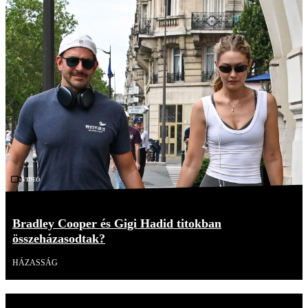
Videó
Bradley Cooper és Gigi Hadid titokban
összeházasodtak?
HÁZASSÁG