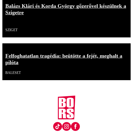
Balázs Klári és Korda György gőzerővel készülnek a
Szigetre
Videó
SZIGET
Felfoghatatlan tragédia: beütötte a fejét, meghalt a
pilóta
BALESET