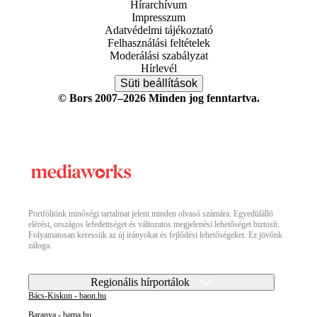
Hírarchívum
Impresszum
Adatvédelmi tájékoztató
Felhasználási feltételek
Moderálási szabályzat
Hírlevél
Süti beállítások
© Bors 2007–2026 Minden jog fenntartva.
Portfóliónk minőségi tartalmat jelent minden olvasó számára. Egyedülálló
elérést, országos lefedettséget és változatos megjelenési lehetőséget biztosít.
Folyamatosan keressük az új irányokat és fejlődési lehetőségeket. Ez jövőnk
záloga.
Regionális hírportálok
Bács-Kiskun - baon.hu
Baranya - bama.hu