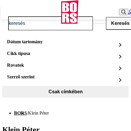
Keresés
Dátum tartomány
Cikk típusa
Rovatok
Szerző szerint
Csak címkében
BORS
/
Klein Péter
Klein Péter