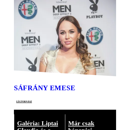
SÁFRÁNY EMESE
légtornász
Galéria: Liptai
Már csak