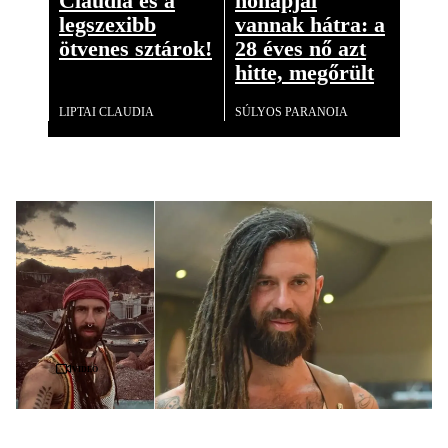
Claudia és a
hónapjai
legszexibb
vannak hátra: a
ötvenes sztárok!
28 éves nő azt
hitte, megőrült
Galéria
LIPTAI CLAUDIA
SÚLYOS PARANOIA
Videó