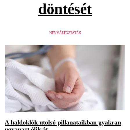
döntését
NÉVVÁLTOZTATÁS
A haldoklók utolsó pillanataikban gyakran
ugyanazt élik át