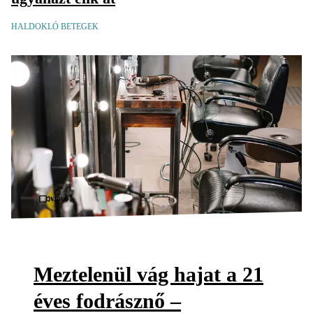
HALDOKLÓ BETEGEK
Videó
Meztelenül vág hajat a 21
éves fodrásznő –