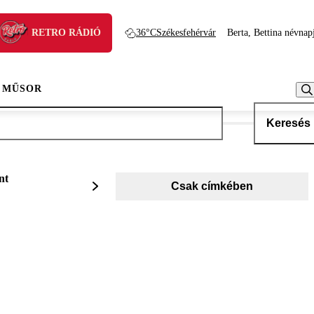
RETRO RÁDIÓ
36°C
Székesfehérvár
Berta, Bettina névnap
 MŰSOR
Keresés
nt
Csak címkében