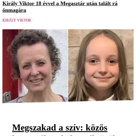
Király Viktor 18 évvel a Megasztár után talált rá
önmagára
KIRÁLY VIKTOR
Megszakad a szív: közös