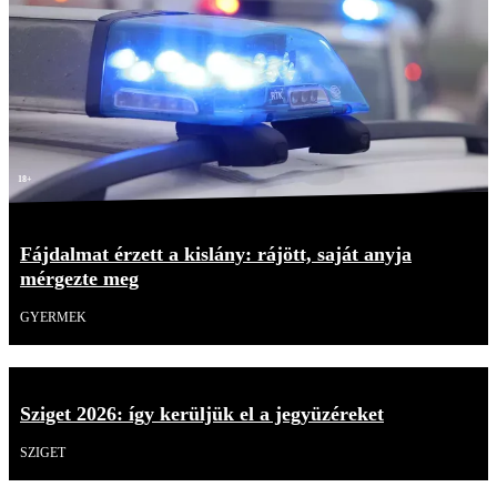
18+
Fájdalmat érzett a kislány: rájött, saját anyja
mérgezte meg
GYERMEK
Sziget 2026: így kerüljük el a jegyüzéreket
SZIGET