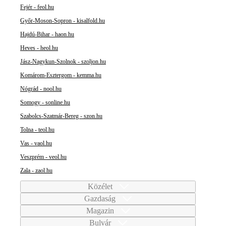
Fejér - feol.hu
Győr-Moson-Sopron - kisalfold.hu
Hajdú-Bihar - haon.hu
Heves - heol.hu
Jász-Nagykun-Szolnok - szoljon.hu
Komárom-Esztergom - kemma.hu
Nógrád - nool.hu
Somogy - sonline.hu
Szabolcs-Szatmár-Bereg - szon.hu
Tolna - teol.hu
Vas - vaol.hu
Veszprém - veol.hu
Zala - zaol.hu
Közélet
Gazdaság
Magazin
Bulvár