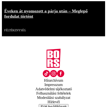
Éveken át nyomozott a párja után – Meglepő
fordulat történt
Videó
FÉLTÉKENYSÉG
Hírarchívum
Impresszum
Adatvédelmi tájékoztató
Felhasználási feltételek
Moderálási szabályzat
Hírlevél
Süti beállítások