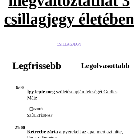
megváltoztathat 3
csillagjegy életében
CSILLAGJEGY
Legfrissebb
Legolvasottabb
6:00
Így lepte meg
születésnapján feleségét Gudics
Máté
Videó
SZÜLETÉSNAP
21:00
Ketrecbe zárta a
gyerekeit az apa, mert azt hitte,
jön a világvége