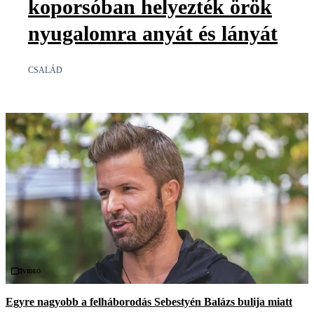
koporsóban helyezték örök
nyugalomra anyát és lányát
CSALÁD
Videó
Egyre nagyobb a felháborodás Sebestyén Balázs bulija miatt