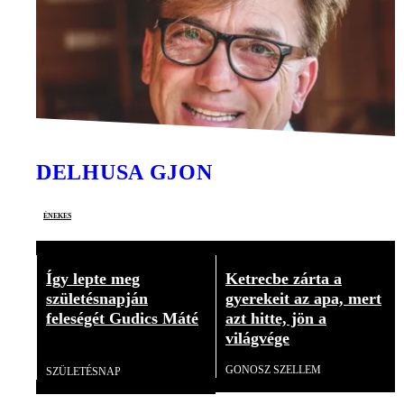
DELHUSA GJON
énekes
Így lepte meg
Ketrecbe zárta a
születésnapján
gyerekeit az apa, mert
feleségét Gudics Máté
azt hitte, jön a
világvége
Videó
GONOSZ SZELLEM
SZÜLETÉSNAP