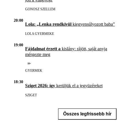
GONOSZ SZELLEM
20:00
Lola: „Lenka rendkívül
kiegyensúlyozott baba”
LOLA GYERMEKE
19:00
Fájdalmat érzett a
kislány: rájött, saját anyja
mérgezte meg
18+
GYERMEK
18:30
Sziget 2026: így
kerüljük el a jegyüzéreket
SZIGET
Összes legfrissebb hír