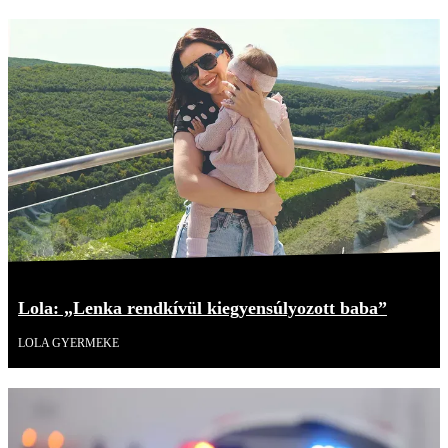
Lola: „Lenka rendkívül kiegyensúlyozott baba”
LOLA GYERMEKE