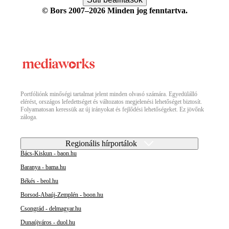
© Bors 2007–2026 Minden jog fenntartva.
Portfóliónk minőségi tartalmat jelent minden olvasó számára. Egyedülálló
elérést, országos lefedettséget és változatos megjelenési lehetőséget biztosít.
Folyamatosan keressük az új irányokat és fejlődési lehetőségeket. Ez jövőnk
záloga.
Regionális hírportálok
Bács-Kiskun - baon.hu
Baranya - bama.hu
Békés - beol.hu
Borsod-Abaúj-Zemplén - boon.hu
Csongrád - delmagyar.hu
Dunaújváros - duol.hu