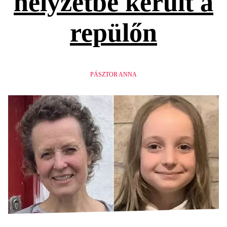
helyzetbe került a
repülőn
PÁSZTOR ANNA