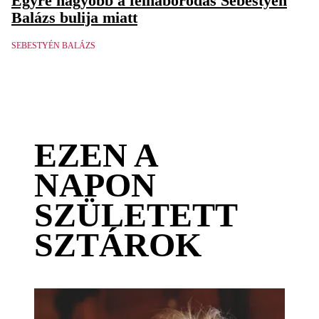
Egyre nagyobb a felháborodás Sebestyén
Balázs bulija miatt
SEBESTYÉN BALÁZS
EZEN A
NAPON
SZÜLETETT
SZTÁROK