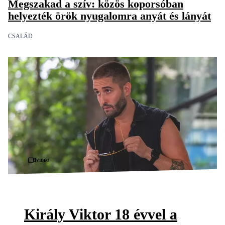
Megszakad a szív: közös koporsóban
helyezték örök nyugalomra anyát és lányát
CSALÁD
Videó
Király Viktor 18 évvel a