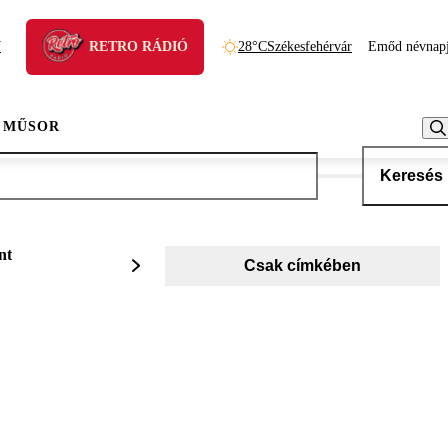
N
RETRO RÁDIÓ
28°C
Székesfehérvár
Emőd névnap
 MŰSOR
Keresés
nt
Csak címkében