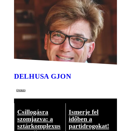
DELHUSA GJON
énekes
Csillogásra
Ismerje fel
szomjazva: a
időben a
sztárkomplexus
partidrogokat!