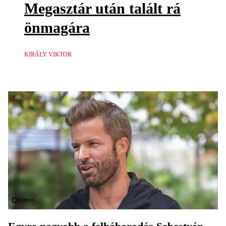
Megasztár után talált rá
önmagára
KIRÁLY VIKTOR
Videó