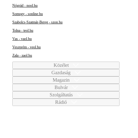
Nógrád - nool.hu
Somogy - sonline.hu
Szabolcs-Szatmár-Bereg - szon.hu
Tolna - teol.hu
Vas - vaol.hu
Veszprém - veol.hu
Zala - zaol.hu
Közélet
Gazdaság
Magazin
Bulvár
Szolgáltatás
Rádió