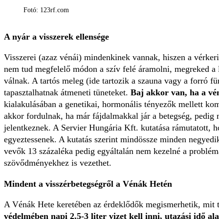
Fotó: 123rf.com
A nyár a visszerek ellensége
Visszerei (azaz vénái) mindenkinek vannak, hiszen a vérkeri
nem tud megfelelő módon a szív felé áramolni, megreked a 
válnak. A tartós meleg (ide tartozik a szauna vagy a forró f
tapasztalhatnak átmeneti tüneteket.
Baj akkor van, ha a v
kialakulásában a genetikai, hormonális tényezők mellett ko
akkor fordulnak, ha már fájdalmakkal jár a betegség, pedig 
jelentkeznek. A Servier Hungária Kft. kutatása rámutatott, 
egyeztessenek. A kutatás szerint mindössze minden negyedik
vevők 13 százaléka pedig egyáltalán nem kezelné a problémáj
szövődményekhez is vezethet.
Mindent a visszérbetegségről a Vénák Hetén
A Vénák Hete keretében az érdeklődők megismerhetik, mit 
védelmében napi 2,5-3 liter vizet kell inni, utazási idő al