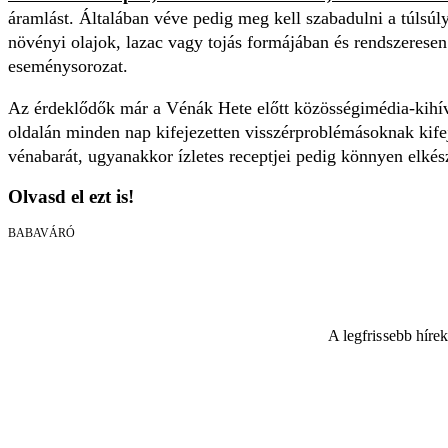
áramlást. Általában véve pedig meg kell szabadulni a túlsúlyt
növényi olajok, lazac vagy tojás formájában és rendszerese
eseménysorozat.
Az érdeklődők már a Vénák Hete előtt közösségimédia-kihí
oldalán minden nap kifejezetten visszérproblémásoknak kifej
vénabarát, ugyanakkor ízletes receptjei pedig könnyen elkés
Olvasd el ezt is!
BABAVÁRÓ
A legfrissebb híre