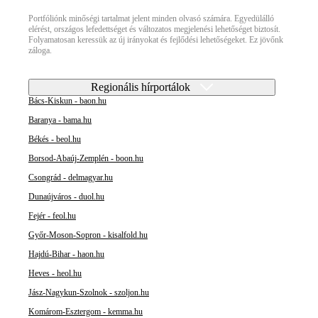
Portfóliónk minőségi tartalmat jelent minden olvasó számára. Egyedülálló
elérést, országos lefedettséget és változatos megjelenési lehetőséget biztosít.
Folyamatosan keressük az új irányokat és fejlődési lehetőségeket. Ez jövőnk
záloga.
Regionális hírportálok
Bács-Kiskun - baon.hu
Baranya - bama.hu
Békés - beol.hu
Borsod-Abaúj-Zemplén - boon.hu
Csongrád - delmagyar.hu
Dunaújváros - duol.hu
Fejér - feol.hu
Győr-Moson-Sopron - kisalfold.hu
Hajdú-Bihar - haon.hu
Heves - heol.hu
Jász-Nagykun-Szolnok - szoljon.hu
Komárom-Esztergom - kemma.hu