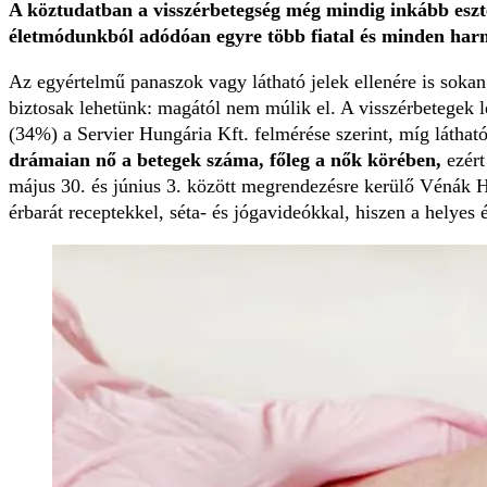
A köztudatban a visszérbetegség még mindig inkább eszté
életmódunkból adódóan egyre több fiatal és minden harmad
Az egyértelmű panaszok vagy látható jelek ellenére is sokan
biztosak lehetünk: magától nem múlik el. A visszérbetegek 
(34%) a Servier Hungária Kft. felmérése szerint, míg láthat
drámaian nő a betegek száma, főleg a nők körében,
ezért
május 30. és június 3. között megrendezésre kerülő Vénák He
érbarát receptekkel, séta- és jógavideókkal, hiszen a helyes 