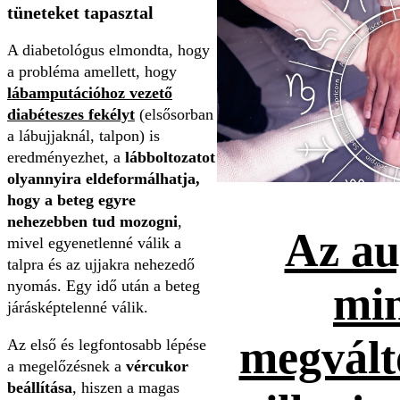
tüneteket tapasztal
A diabetológus elmondta, hogy
a probléma amellett, hogy
lábamputációhoz vezető
diabéteszes fekélyt
(elsősorban
a lábujjaknál, talpon) is
eredményezhet, a
lábboltozatot
olyannyira eldeformálhatja,
hogy a beteg egyre
nehezebben tud mozogni
,
Az au
mivel egyenetlenné válik a
talpra és az ujjakra nehezedő
nyomás. Egy idő után a beteg
mi
járásképtelenné válik.
megvált
Az első és legfontosabb lépése
a megelőzésnek a
vércukor
beállítása
, hiszen a magas