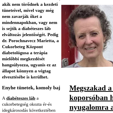
akik nem törődnek a kezdeti
tüneteivel, mivel vagy még
nem zavarják őket a
mindennapokban, vagy nem
is sejtik a diabéteszes láb
elváltozás jelentőségét. Pedig
dr. Porochnavecz Marietta, a
Cukorbeteg Központ
diabetológusa a terápia
mielőbbi megkezdését
hangsúlyozza, ugyanis ez az
állapot könnyen a végtag
elvesztésébe is kerülhet.
Megszakad a 
Enyhe tünetek, komoly baj
koporsóban h
A
diabéteszes láb
a
cukorbetegség okozta ér-és
nyugalomra a
idegkárosodás következtében