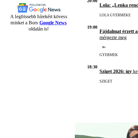
20:00
Lola: „Lenka ren
LOLA GYERMEKE
A legfrissebb hírekért kövess
minket a Bors
Google News
19:00
oldalán is!
Fájdalmat érzett a
mérgezte meg
18+
GYERMEK
18:30
Sziget 2026: így
ker
SZIGET