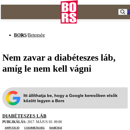
BORS
/
Betegség
Nem zavar a diabéteszes láb,
amíg le nem kell vágni
Itt állíthatja be, hogy a Google keresőben elsők
között legyen a Bors
DIABÉTESZES LÁB
PUBLIKÁLÁS:
2017. MÁJUS 03. 09:00
amputáció
cukorbetegség
diabétesz