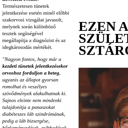
Természetesen tünetek
jelentkezése esetén minél előbbi
szakorvosi vizsgálat javasolt,
EZEN 
melynek során különböző
tesztek segítségével
SZÜLE
megállapítja a diagnózist és az
SZTÁR
idegkárosodás mértékét.
"Nagyon fontos, hogy már a
kezdeti tünetek jelentkezésekor
orvoshoz forduljon a beteg
,
ugyanis az állapot gyorsan
romolhat és veszélyes
szövődmények alakulhatnak ki.
Sajnos eleinte nem mindenki
tulajdonítja a panaszokat
diabéteszes láb szindrómának,
pedig a láb bizsergése,
bőrkeményedések, zsibbadások,