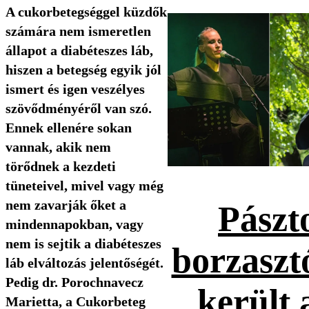
A cukorbetegséggel küzdők
számára nem ismeretlen
állapot a diabéteszes láb,
hiszen a betegség egyik jól
ismert és igen veszélyes
szövődményéről van szó.
Ennek ellenére sokan
vannak, akik nem
törődnek a kezdeti
tüneteivel, mivel vagy még
nem zavarják őket a
Pászt
mindennapokban, vagy
nem is sejtik a diabéteszes
borzaszt
láb elváltozás jelentőségét.
Pedig dr. Porochnavecz
került 
Marietta, a Cukorbeteg