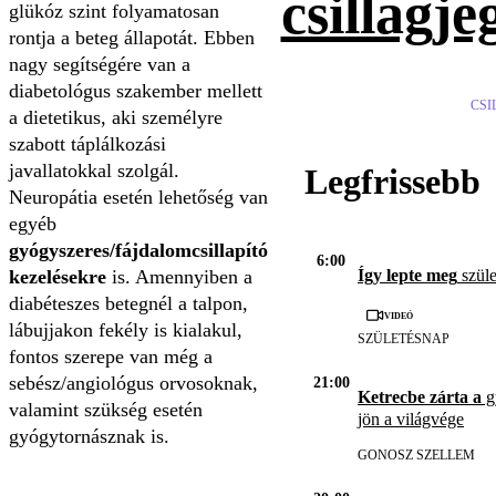
csillagje
glükóz szint folyamatosan
rontja a beteg állapotát. Ebben
nagy segítségére van a
diabetológus szakember mellett
CSI
a dietetikus, aki személyre
szabott táplálkozási
javallatokkal szolgál.
Legfrissebb
Neuropátia esetén lehetőség van
egyéb
gyógyszeres/fájdalomcsillapító
6:00
kezelésekre
is. Amennyiben a
Így lepte meg
szüle
diabéteszes betegnél a talpon,
Videó
lábujjakon fekély is kialakul,
SZÜLETÉSNAP
fontos szerepe van még a
sebész/angiológus orvosoknak,
21:00
Ketrecbe zárta a
gy
valamint szükség esetén
jön a világvége
gyógytornásznak is.
GONOSZ SZELLEM