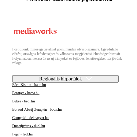
Portfóliónk minőségi tartalmat jelent minden olvasó számára. Egyedülálló
elérést, országos lefedettséget és változatos megjelenési lehetőséget biztosít.
Folyamatosan keressük az új irányokat és fejlődési lehetőségeket. Ez jövőnk
záloga.
Regionális hírportálok
Bács-Kiskun - baon.hu
Baranya - bama.hu
Békés - beol.hu
Borsod-Abaúj-Zemplén - boon.hu
Csongrád - delmagyar.hu
Dunaújváros - duol.hu
Fejér - feol.hu