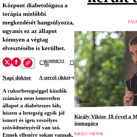
Központ diabetológusa a
terápia mielőbbi
megkezdését hangsúlyozza,
PÁS
ugyanis ez az állapot
könnyen a végtag
elvesztésébe is kerülhet.
KOMMENT
(0)
Napi doktor
A szerző cikkei
A cukorbetegséggel küzdők
számára nem ismeretlen
Videó
állapot a diabéteszes láb,
hiszen a betegség egyik jól
Király Viktor 18 évvel a M
ismert és igen veszélyes
önmagára
szövődményéről van szó.
Ennek ellenére sokan vannak,
KIRÁLY VIKTOR