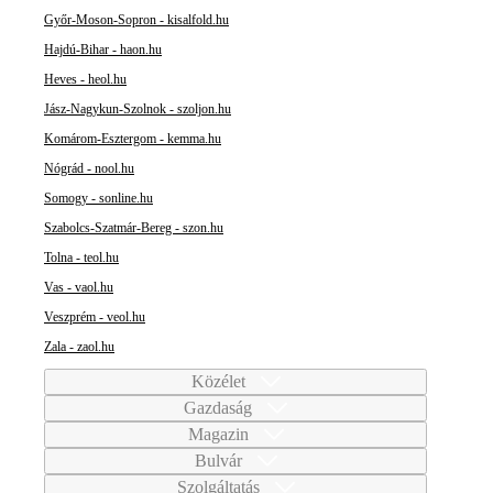
Győr-Moson-Sopron - kisalfold.hu
Hajdú-Bihar - haon.hu
Heves - heol.hu
Jász-Nagykun-Szolnok - szoljon.hu
Komárom-Esztergom - kemma.hu
Nógrád - nool.hu
Somogy - sonline.hu
Szabolcs-Szatmár-Bereg - szon.hu
Tolna - teol.hu
Vas - vaol.hu
Veszprém - veol.hu
Zala - zaol.hu
Közélet
Gazdaság
Magazin
Bulvár
Szolgáltatás