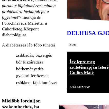
paradox fájdalomérzés mind a
problémára hívhatják fel a
figyelmet"
- mondja dr.
Porochnavecz Marietta, a
Cukorbeteg Központ
DELHUSA GJ
diabetológusa.
A diabéteszes láb főbb tünetei
énekes
zsibbadás, bizsergés
Így lepte meg
bőr kiszáradása
születésnapján felesé
bőrkeményedés
Gudics Máté
gyakori fertőzések
Videó
csökkent fájdalomérzet
SZÜLETÉSNAP
Mielőbb forduljon
szakemberhez, ha