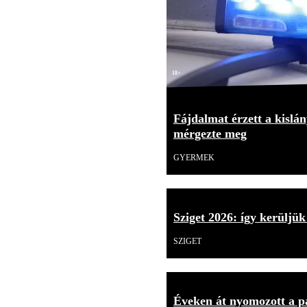
18+
Fájdalmat érzett a kislán
mérgezte meg
GYERMEK
Sziget 2026: így kerüljük
SZIGET
Éveken át nyomozott a p