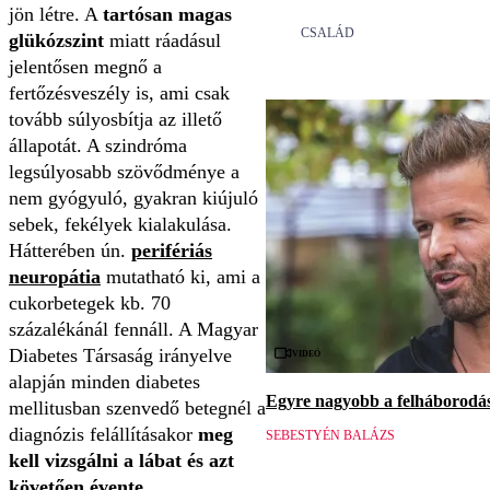
jön létre. A
tartósan magas
CSALÁD
glükózszint
miatt ráadásul
jelentősen megnő a
fertőzésveszély is, ami csak
tovább súlyosbítja az illető
állapotát. A szindróma
legsúlyosabb szövődménye a
nem gyógyuló, gyakran kiújuló
sebek, fekélyek kialakulása.
Hátterében ún.
perifériás
neuropátia
mutatható ki, ami a
cukorbetegek kb. 70
százalékánál fennáll. A Magyar
Videó
Diabetes Társaság irányelve
alapján minden diabetes
Egyre nagyobb a felháborodás 
mellitusban szenvedő betegnél a
diagnózis felállításakor
meg
SEBESTYÉN BALÁZS
kell vizsgálni a lábat és azt
követően évente
.