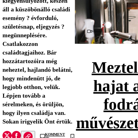
kiegyensúlyozott, készen
áll a küszöbönálló családi
esemény ? évforduló,
születésnap, eljegyzés ?
Videó
megünneplésére.
Csatlakozzon
családtagjaihoz. Bár
hozzátartozóira még
Meztel
neheztel, hajlandó belátni,
hogy mindenütt jó, de
hajat 
legjobb otthon, velük.
Lépjen tovább a
fodr
sérelmeken, és örüljön,
hogy ilyen családja van.
művészet
Sokan irigyelik Önt értük.
KOMMENT