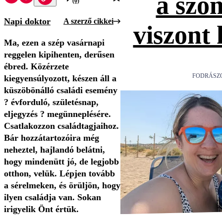
a szo
(0)
Napi doktor
A szerző cikkei
viszont
Ma, ezen a szép vasárnapi
reggelen kipihenten, derűsen
ébred. Közérzete
FODRÁSZ
kiegyensúlyozott, készen áll a
küszöbönálló családi esemény
? évforduló, születésnap,
eljegyzés ? megünneplésére.
Csatlakozzon családtagjaihoz.
Bár hozzátartozóira még
neheztel, hajlandó belátni,
hogy mindenütt jó, de legjobb
otthon, velük. Lépjen tovább
a sérelmeken, és örüljön, hogy
ilyen családja van. Sokan
irigyelik Önt értük.