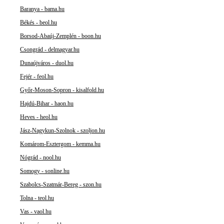
Baranya - bama.hu
Békés - beol.hu
Borsod-Abaúj-Zemplén - boon.hu
Csongrád - delmagyar.hu
Dunaújváros - duol.hu
Fejér - feol.hu
Győr-Moson-Sopron - kisalfold.hu
Hajdú-Bihar - haon.hu
Heves - heol.hu
Jász-Nagykun-Szolnok - szoljon.hu
Komárom-Esztergom - kemma.hu
Nógrád - nool.hu
Somogy - sonline.hu
Szabolcs-Szatmár-Bereg - szon.hu
Tolna - teol.hu
Vas - vaol.hu