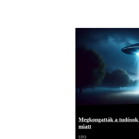
Megkongatták a tudósok 
miatt
UFO