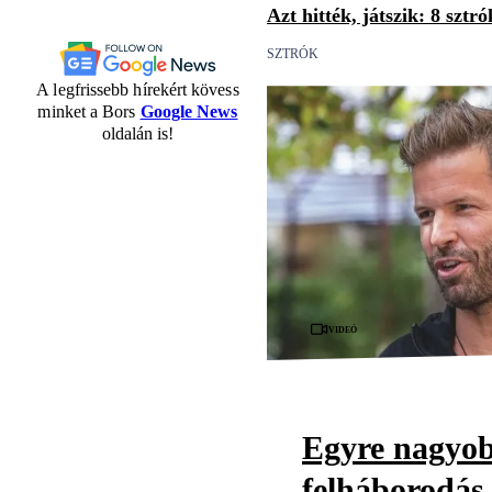
Azt hitték, játszik: 8 sztr
SZTRÓK
A legfrissebb hírekért kövess
minket a Bors
Google News
oldalán is!
Videó
Egyre nagyo
felháborodás