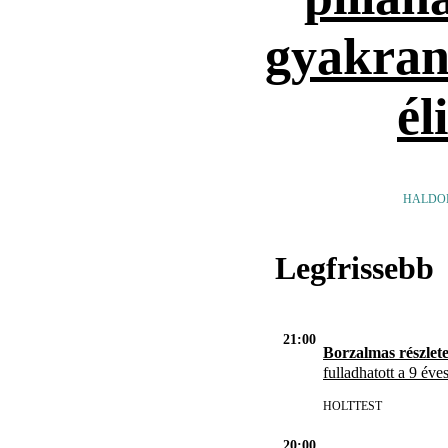
gyakran
él
HALDO
Legfrissebb
21:00
Borzalmas részlet
fulladhatott a 9 éve
HOLTTEST
20:00