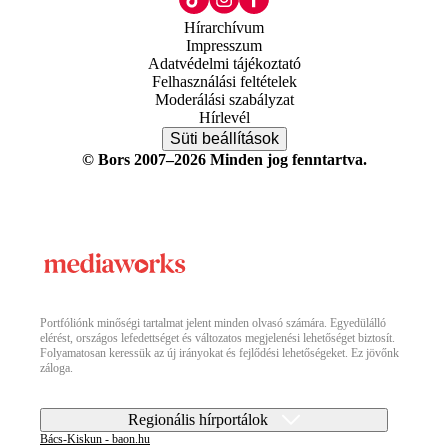
Hírarchívum
Impresszum
Adatvédelmi tájékoztató
Felhasználási feltételek
Moderálási szabályzat
Hírlevél
Süti beállítások
© Bors 2007–2026 Minden jog fenntartva.
Portfóliónk minőségi tartalmat jelent minden olvasó számára. Egyedülálló
elérést, országos lefedettséget és változatos megjelenési lehetőséget biztosít.
Folyamatosan keressük az új irányokat és fejlődési lehetőségeket. Ez jövőnk
záloga.
Regionális hírportálok
Bács-Kiskun - baon.hu