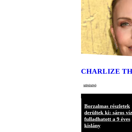
CHARLIZE T
színésznő
Borzalmas részletek
derültek ki: sáros ví
fulladhatott a 9 éves
kislány