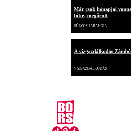
Már csak hónapjai vannak
hitte, megőrült
SÚLYOS PARANOIA
A vízgazdálkodás Zámbó
Videó
VÍZGAZDÁLKODÁS