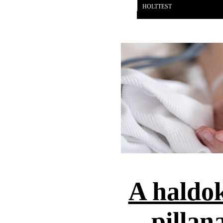
HOLTTEST
A haldok
pillan