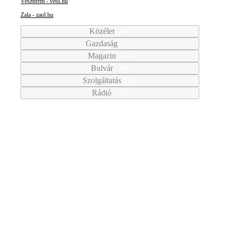
Veszprém - veol.hu
Zala - zaol.hu
Közélet
Gazdaság
Magazin
Bulvár
Szolgáltatás
Rádió