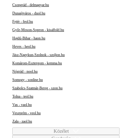
Csongrád - delmagyar.hu
Dunaújváros - duol.hu
Fejér - feol.hu
Győr-Moson-Sopron - kisalfold.hu
Hajdú-Bihar - haon.hu
Heves - heol.hu
Jász-Nagykun-Szolnok - szoljon.hu
Komárom-Esztergom - kemma.hu
Nógrád - nool.hu
Somogy - sonline.hu
Szabolcs-Szatmár-Bereg - szon.hu
Tolna - teol.hu
Vas - vaol.hu
Veszprém - veol.hu
Zala - zaol.hu
Közélet