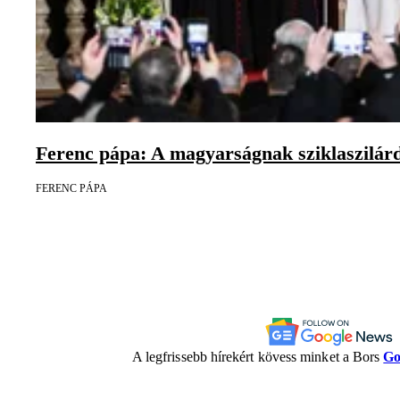
Ferenc pápa: A magyarságnak sziklaszilárd
FERENC PÁPA
A legfrissebb hírekért kövess minket a Bors
Go