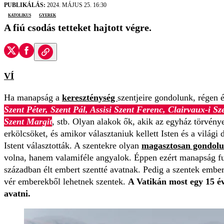
PUBLIKÁLÁS:
2024. MÁJUS 25. 16:30
katolikus
gyerek
A fiú csodás tetteket hajtott végre.
VÍ
Ha manapság a
kereszténység
szentjeire gondolunk, régen é
Szent Péter, Szent Pál, Assisi Szent Ferenc, Clairvaux-i S
Szent Margit
, stb. Olyan alakok ők, akik az egyház törvényei
erkölcsöket, és amikor választaniuk kellett Isten és a világi
Istent választották. A szentekre olyan
magasztosan gondol
volna, hanem valamiféle angyalok. Éppen ezért manapság fu
században élt embert szentté avatnak. Pedig a szentek embe
vér emberekből lehetnek szentek.
A Vatikán most egy 15 év
avatni.