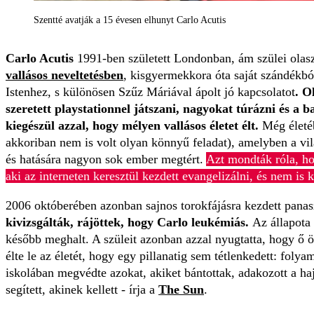
Szentté avatják a 15 évesen elhunyt Carlo Acutis
Carlo Acutis
1991-ben született Londonban, ám szülei olasz
vallásos neveltetésben
, kisgyermekkora óta saját szándékb
Istenhez, s különösen Szűz Máriával ápolt jó kapcsolatot
. O
szeretett playstationnel játszani, nagyokat túrázni és a 
kiegészül azzal, hogy mélyen vallásos életet élt.
Még életéb
akkoriban nem is volt olyan könnyű feladat), amelyben a vil
és hatására nagyon sok ember megtért.
Azt mondták róla, hog
aki az interneten keresztül kezdett evangelizálni, és nem is k
2006 októberében azonban sajnos torokfájásra kezdett pana
kivizsgálták, rájöttek, hogy Carlo leukémiás.
Az állapota
később meghalt. A szüleit azonban azzal nyugtatta, hogy ő 
élte le az életét, hogy egy pillanatig sem tétlenkedett: folya
iskolában megvédte azokat, akiket bántottak, adakozott a h
segített, akinek kellett - írja a
The Sun
.