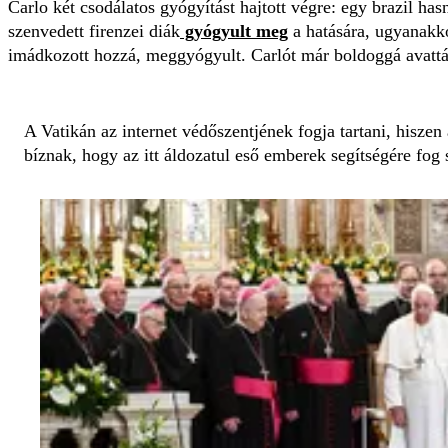
Carlo két csodálatos gyógyítást hajtott végre: egy brazil has
szenvedett firenzei diák
gyógyult meg
a hatására, ugyanakk
imádkozott hozzá, meggyógyult. Carlót már boldoggá avattá
A Vatikán az internet védőszentjének fogja tartani, hiszen 
bíznak, hogy az itt áldozatul eső emberek segítségére fog 