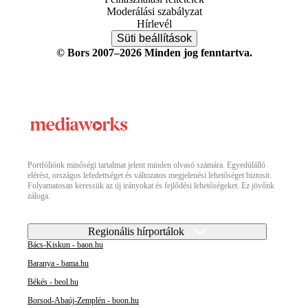
Moderálási szabályzat
Hírlevél
Süti beállítások
© Bors 2007–2026 Minden jog fenntartva.
Portfóliónk minőségi tartalmat jelent minden olvasó számára. Egyedülálló
elérést, országos lefedettséget és változatos megjelenési lehetőséget biztosít.
Folyamatosan keressük az új irányokat és fejlődési lehetőségeket. Ez jövőnk
záloga.
Regionális hírportálok
Bács-Kiskun - baon.hu
Baranya - bama.hu
Békés - beol.hu
Borsod-Abaúj-Zemplén - boon.hu