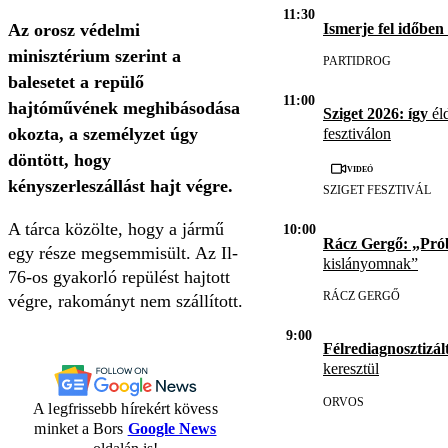
11:30
Ismerje fel időben
Az orosz védelmi
minisztérium szerint a
PARTIDROG
balesetet a repülő
11:00
hajtóművének meghibásodása
Sziget 2026: így
éld
okozta, a személyzet úgy
fesztiválon
döntött, hogy
Videó
kényszerleszállást hajt végre.
SZIGET FESZTIVÁL
A tárca közölte, hogy a jármű
10:00
Rácz Gergő: „Pró
egy része megsemmisült. Az Il-
kislányomnak”
76-os gyakorló repülést hajtott
RÁCZ GERGŐ
végre, rakományt nem szállított.
9:00
Félrediagnosztizál
keresztül
ORVOS
A legfrissebb hírekért kövess
minket a Bors
Google News