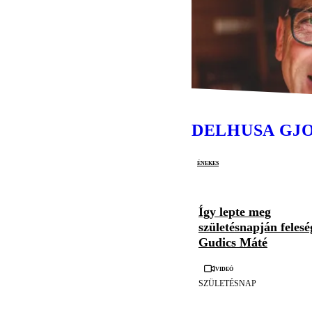
DELHUSA GJ
énekes
Így lepte meg
születésnapján felesé
Gudics Máté
Videó
SZÜLETÉSNAP