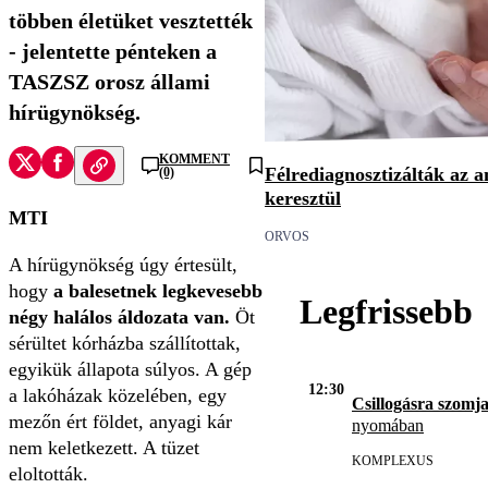
többen életüket vesztették
- jelentette pénteken a
TASZSZ orosz állami
hírügynökség.
KOMMENT
Félrediagnosztizálták az 
(0)
keresztül
MTI
ORVOS
A hírügynökség úgy értesült,
hogy
a balesetnek legkevesebb
Legfrissebb
négy halálos áldozata van.
Öt
sérültet kórházba szállítottak,
egyikük állapota súlyos. A gép
12:30
a lakóházak közelében, egy
Csillogásra szomja
mezőn ért földet, anyagi kár
nyomában
nem keletkezett. A tüzet
KOMPLEXUS
eloltották.