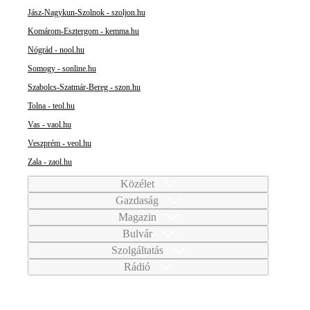
Jász-Nagykun-Szolnok - szoljon.hu
Komárom-Esztergom - kemma.hu
Nógrád - nool.hu
Somogy - sonline.hu
Szabolcs-Szatmár-Bereg - szon.hu
Tolna - teol.hu
Vas - vaol.hu
Veszprém - veol.hu
Zala - zaol.hu
Közélet
Gazdaság
Magazin
Bulvár
Szolgáltatás
Rádió