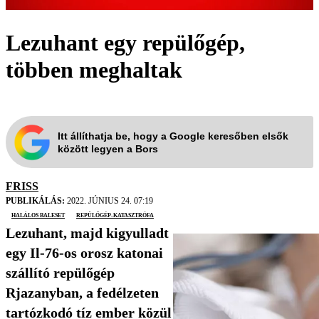
Lezuhant egy repülőgép,
többen meghaltak
Itt állíthatja be, hogy a Google keresőben elsők
között legyen a Bors
FRISS
PUBLIKÁLÁS:
2022. JÚNIUS 24. 07:19
halálos baleset
repülőgép-katasztrófa
Lezuhant, majd kigyulladt
egy Il-76-os orosz katonai
szállító repülőgép
Rjazanyban, a fedélzeten
tartózkodó tíz ember közül