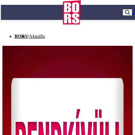
BORS
/
Aktuális