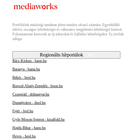
Portfóliónk minőségi tartalmat jelent minden olvasó számára. Egyedülálló
elérést, országos lefedettséget és változatos megjelenési lehetőséget biztosít.
Folyamatosan keressük az új irányokat és fejlődési lehetőségeket. Ez jövőnk
záloga.
Regionális hírportálok
Bács-Kiskun - baon.hu
Baranya - bama.hu
Békés - beol.hu
Borsod-Abaúj-Zemplén - boon.hu
Csongrád - delmagyar.hu
Dunaújváros - duol.hu
Fejér - feol.hu
Győr-Moson-Sopron - kisalfold.hu
Hajdú-Bihar - haon.hu
Heves - heol.hu