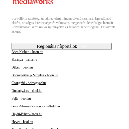
Portfóliónk minőségi tartalmat jelent minden olvasó számára. Egyedülálló
elérést, országos lefedettséget és változatos megjelenési lehetőséget biztosít.
Folyamatosan keressük az új irányokat és fejlődési lehetőségeket. Ez jövőnk
záloga.
Regionális hírportálok
Bács-Kiskun - baon.hu
Baranya - bama.hu
Békés - beol.hu
Borsod-Abaúj-Zemplén - boon.hu
Csongrád - delmagyar.hu
Dunaújváros - duol.hu
Fejér - feol.hu
Győr-Moson-Sopron - kisalfold.hu
Hajdú-Bihar - haon.hu
Heves - heol.hu