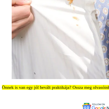
Önnek is van egy jól bevált praktikája? Ossza meg olvasóink