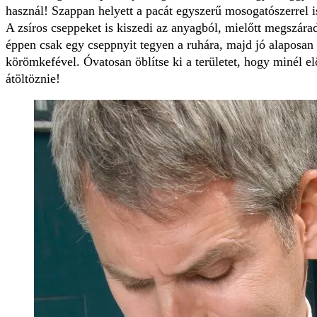
használ! Szappan he­lyett a pacát egyszerű mosogatószerrel i
A zsíros cseppeket is kiszedi az anyagból, mielőtt megszára
éppen csak egy cseppnyit tegyen a ruhára, majd jó alaposan
körömkefével. Óvatosan öblítse ki a területet, hogy minél e
átöltöznie!