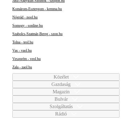
Jász-Nagykun-Szolnok - szoljon.hu
Komárom-Esztergom - kemma.hu
Nógrád - nool.hu
Somogy - sonline.hu
Szabolcs-Szatmár-Bereg - szon.hu
Tolna - teol.hu
Vas - vaol.hu
Veszprém - veol.hu
Zala - zaol.hu
Közélet
Gazdaság
Magazin
Bulvár
Szolgáltatás
Rádió