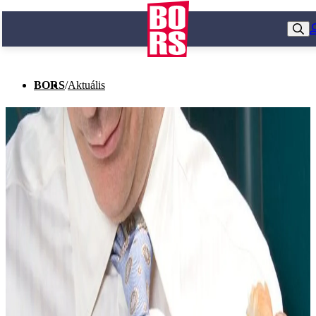
BORS
/
Aktuális