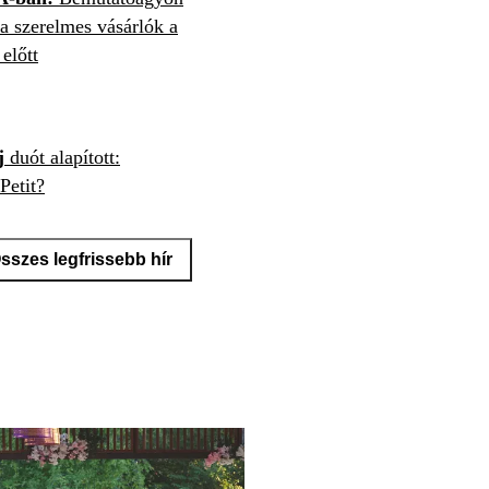
a szerelmes vásárlók a
előtt
j
duót alapított:
Petit?
sszes legfrissebb hír