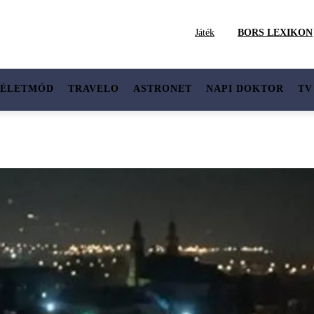
Játék
BORS LEXIKON
ÉLETMÓD
TRAVELO
ASTRONET
NAPI DOKTOR
TV