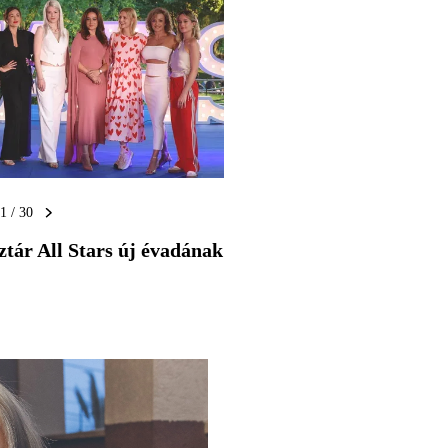
1 / 30
tár All Stars új évadának