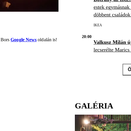
estek egymásnak 
döbbent családok 
IKEA
20:00
a Bors
Google News
oldalán is!
Valkusz Milán ú
lecserélte Marics 
Videó
VALKUSZ MILÁN
Ö
GALÉRIA