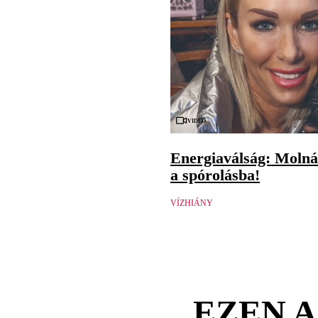
Videó
Energiaválság: Molnár
a spórolásba!
VÍZHIÁNY
EZEN A