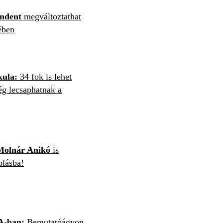
indent
megváltoztathat
tében
kula:
34 fok is lehet
g lecsaphatnak a
Molnár Anikó
is
olásba!
A-ban:
Bemutatóágyon