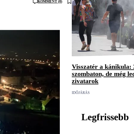
KOMMENT (0)
Visszatér a kánikula: 
szombaton, de még le
zivatarok
IDŐJÁRÁS
Legfrissebb