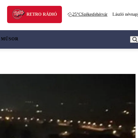
RETRO RÁDIÓ
25°C
Székesfehérvár
László névnap
 MŰSOR