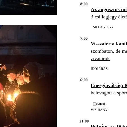
8:00
Az augusztus m
3 csillagjegy éle
CSILLAGJEGY
7:00
Visszatér a káni
szombaton, de mé
zivatarok
IDŐJÁRÁS
6:00
Energiaválság: 
belevágott a spór
Videó
VÍZHIÁNY
21:00
Botrány az IKE