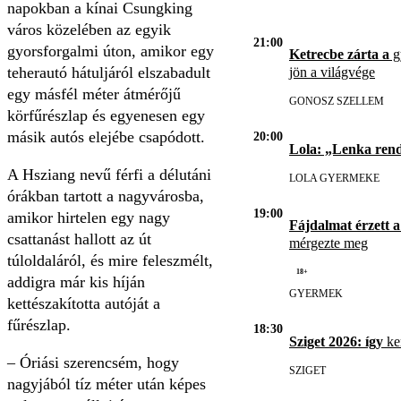
napokban a kínai Csungking
város közelében az egyik
21:00
gyorsforgalmi úton, amikor egy
Ketrecbe zárta a
gy
teherautó hátuljáról elszabadult
jön a világvége
egy másfél méter átmérőjű
GONOSZ SZELLEM
körfűrészlap és egyenesen egy
másik autós elejébe csapódott.
20:00
Lola: „Lenka ren
A Hsziang nevű férfi a délutáni
LOLA GYERMEKE
órákban tartott a nagyvárosba,
19:00
amikor hirtelen egy nagy
Fájdalmat érzett a
csattanást hallott az út
mérgezte meg
túloldaláról, és mire feleszmélt,
18+
addigra már kis híján
GYERMEK
kettészakította autóját a
fűrészlap.
18:30
Sziget 2026: így
ker
– Óriási szerencsém, hogy
SZIGET
nagyjából tíz méter után képes