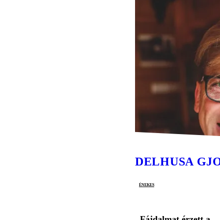
DELHUSA GJ
énekes
Fájdalmat érzett a