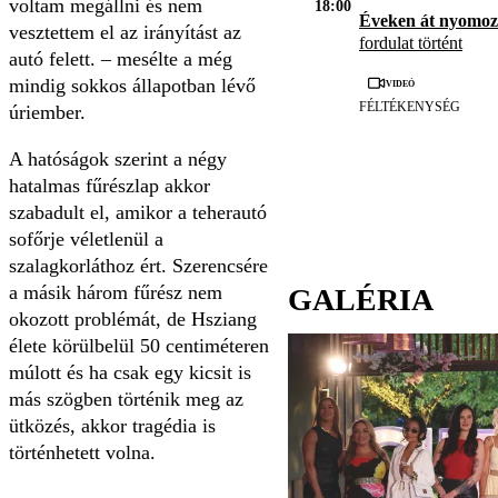
voltam megállni és nem
18:00
Éveken át nyomoz
vesztettem el az irányítást az
fordulat történt
autó felett. – mesélte a még
Videó
mindig sokkos állapotban lévő
FÉLTÉKENYSÉG
úriember.
A hatóságok szerint a négy
hatalmas fűrészlap akkor
szabadult el, amikor a teherautó
sofőrje véletlenül a
szalagkorláthoz ért. Szerencsére
a másik három fűrész nem
GALÉRIA
okozott problémát, de Hsziang
élete körülbelül 50 centiméteren
múlott és ha csak egy kicsit is
más szögben történik meg az
ütközés, akkor tragédia is
történhetett volna.