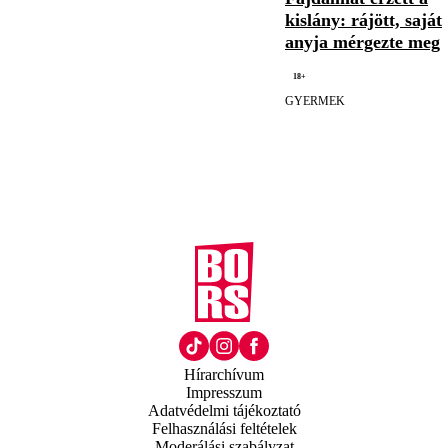
kislány: rájött, saját
anyja mérgezte meg
18+
GYERMEK
Hírarchívum
Impresszum
Adatvédelmi tájékoztató
Felhasználási feltételek
Moderálási szabályzat