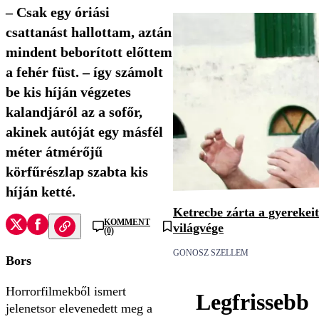
– Csak egy óriási
csattanást hallottam, aztán
mindent beborított előttem
a fehér füst. – így számolt
be kis híján végzetes
kalandjáról az a sofőr,
akinek autóját egy másfél
méter átmérőjű
körfűrészlap szabta kis
híján ketté.
Ketrecbe zárta a gyerekeit 
KOMMENT
világvége
(0)
GONOSZ SZELLEM
Bors
Horrorfilmekből ismert
Legfrissebb
jelenetsor elevenedett meg a