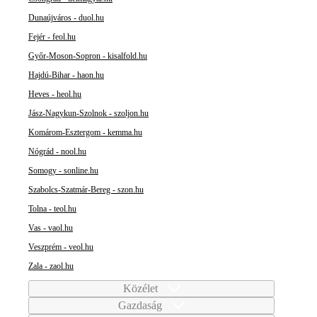
Dunaújváros - duol.hu
Fejér - feol.hu
Győr-Moson-Sopron - kisalfold.hu
Hajdú-Bihar - haon.hu
Heves - heol.hu
Jász-Nagykun-Szolnok - szoljon.hu
Komárom-Esztergom - kemma.hu
Nógrád - nool.hu
Somogy - sonline.hu
Szabolcs-Szatmár-Bereg - szon.hu
Tolna - teol.hu
Vas - vaol.hu
Veszprém - veol.hu
Zala - zaol.hu
Közélet
Gazdaság