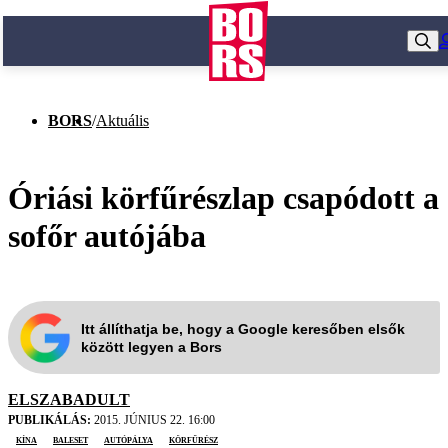
BORS
/
Aktuális
Óriási körfűrészlap csapódott a
sofőr autójába
Itt állíthatja be, hogy a Google keresőben elsők
között legyen a Bors
ELSZABADULT
PUBLIKÁLÁS:
2015. JÚNIUS 22. 16:00
Kína
baleset
autópálya
körfűrész