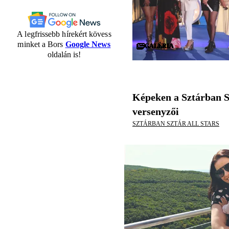
A legfrissebb hírekért kövess
minket a Bors
Google News
GALÉRIA
GALÉRIA
GALÉRIA
GALÉRIA
GALÉRIA
GALÉRIA
GALÉRIA
GALÉRIA
GALÉRIA
GALÉRIA
GALÉRIA
GALÉRIA
GALÉRIA
GALÉRIA
GALÉRIA
GALÉRIA
GALÉRIA
GALÉRIA
GALÉRIA
GALÉRIA
GALÉRIA
GALÉRIA
GALÉRIA
GALÉRIA
GALÉRIA
GALÉRIA
GALÉRIA
GALÉRIA
GALÉRIA
GALÉRIA
oldalán is!
Képeken a Sztárban S
versenyzői
SZTÁRBAN SZTÁR ALL STARS