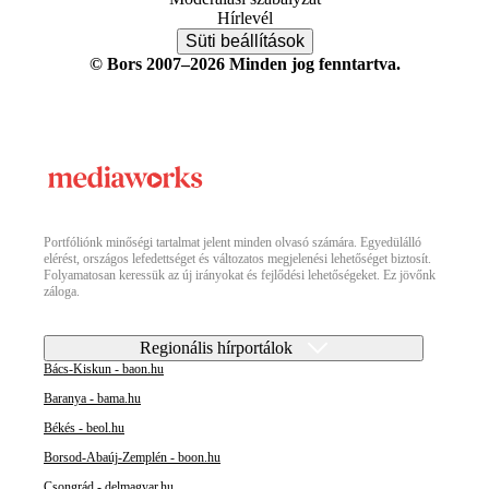
Hírlevél
Süti beállítások
© Bors 2007–2026 Minden jog fenntartva.
Portfóliónk minőségi tartalmat jelent minden olvasó számára. Egyedülálló
elérést, országos lefedettséget és változatos megjelenési lehetőséget biztosít.
Folyamatosan keressük az új irányokat és fejlődési lehetőségeket. Ez jövőnk
záloga.
Regionális hírportálok
Bács-Kiskun - baon.hu
Baranya - bama.hu
Békés - beol.hu
Borsod-Abaúj-Zemplén - boon.hu
Csongrád - delmagyar.hu