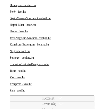
Dunaújváros - duol.hu
Fejér - feol.hu
Győr-Moson-Sopron - kisalfold.hu
Hajdú-Bihar - haon.hu
Heves - heol.hu
Jász-Nagykun-Szolnok - szoljon.hu
Komárom-Esztergom - kemma.hu
Nógrád - nool.hu
Somogy - sonline.hu
Szabolcs-Szatmár-Bereg - szon.hu
Tolna - teol.hu
Vas - vaol.hu
Veszprém - veol.hu
Zala - zaol.hu
Közélet
Gazdaság