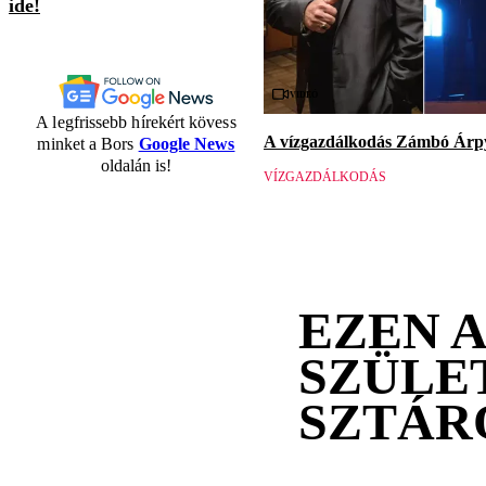
ide!
Videó
A legfrissebb hírekért kövess
A vízgazdálkodás Zámbó Árpy
minket a Bors
Google News
oldalán is!
VÍZGAZDÁLKODÁS
EZEN 
SZÜLE
SZTÁR