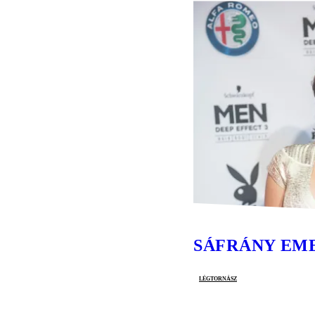
SÁFRÁNY EM
légtornász