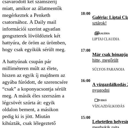
csavarodott két számszeríj
miatt, amikor az állatmentők
18:00
megérkeztek a Penketh
Galéria: Liptai Cl
csatornához. A Daily mail
sztárok!
információi szerint agyatlan
Galéria
gengszterek lövöldöztek két
LIPTAI CLAUDIA
hattyúra, de öröm az ürömben,
hogy csak egyikük sérült meg.
17:00
Már csak hónapja
hitte, megőrült
A hattyúnak csupán pár
milliméteren múlt az élete,
SÚLYOS PARANOIA
hiszen az egyik íj majdnem az
16:00
agyába fúródott, de szerencsére
A vízgazdálkodás
“csak” a koponyacsontja sérült
nyugodni
meg. A másik éles szerszám a
Videó
légcsövét szúrta át: egyik
VÍZGAZDÁLKODÁS
oldalon bement, a másikon
pedig ki is jött. Miután
15:00
Lehetetlen helyesír
kihúzták, csak lélegeztető
megbukik rajta