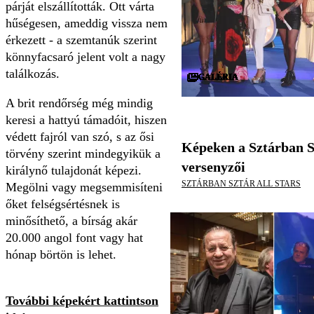
párját elszállították. Ott várta
hűségesen, ameddig vissza nem
érkezett - a szemtanúk szerint
könnyfacsaró jelent volt a nagy
találkozás.
GALÉRIA
GALÉRIA
GALÉRIA
GALÉRIA
GALÉRIA
GALÉRIA
GALÉRIA
GALÉRIA
GALÉRIA
GALÉRIA
GALÉRIA
GALÉRIA
GALÉRIA
GALÉRIA
GALÉRIA
GALÉRIA
GALÉRIA
GALÉRIA
GALÉRIA
GALÉRIA
GALÉRIA
GALÉRIA
GALÉRIA
GALÉRIA
GALÉRIA
GALÉRIA
GALÉRIA
GALÉRIA
GALÉRIA
GALÉRIA
A brit rendőrség még mindig
keresi a hattyú támadóit, hiszen
védett fajról van szó, s az ősi
Képeken a Sztárban S
törvény szerint mindegyikük a
versenyzői
királynő tulajdonát képezi.
SZTÁRBAN SZTÁR ALL STARS
Megölni vagy megsemmisíteni
őket felségsértésnek is
minősíthető, a bírság akár
20.000 angol font vagy hat
hónap börtön is lehet.
További képekért kattintson