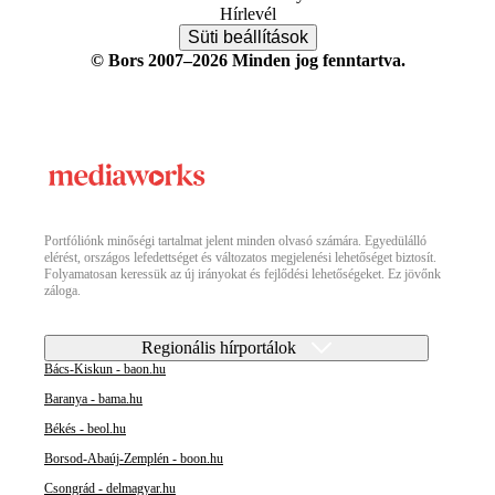
Hírlevél
Süti beállítások
© Bors 2007–2026 Minden jog fenntartva.
Portfóliónk minőségi tartalmat jelent minden olvasó számára. Egyedülálló
elérést, országos lefedettséget és változatos megjelenési lehetőséget biztosít.
Folyamatosan keressük az új irányokat és fejlődési lehetőségeket. Ez jövőnk
záloga.
Regionális hírportálok
Bács-Kiskun - baon.hu
Baranya - bama.hu
Békés - beol.hu
Borsod-Abaúj-Zemplén - boon.hu
Csongrád - delmagyar.hu