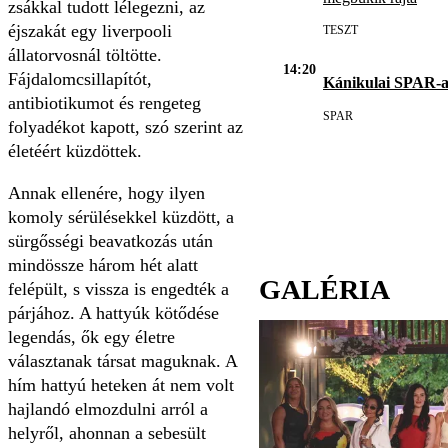
zsákkal tudott lélegezni, az
éjszakát egy liverpooli
TESZT
állatorvosnál töltötte.
14:20
Fájdalomcsillapítót,
Kánikulai SPAR-a
antibiotikumot és rengeteg
SPAR
folyadékot kapott, szó szerint az
életéért küzdöttek.
Annak ellenére, hogy ilyen
komoly sérülésekkel küzdött, a
sürgősségi beavatkozás után
mindössze három hét alatt
GALÉRIA
felépült, s vissza is engedték a
párjához. A hattyúk kötődése
legendás, ők egy életre
választanak társat maguknak. A
hím hattyú heteken át nem volt
hajlandó elmozdulni arról a
helyről, ahonnan a sebesült