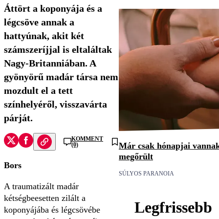
Áttört a koponyája és a
légcsöve annak a
hattyúnak, akit két
számszeríjjal is eltaláltak
Nagy-Britanniában. A
gyönyörű madár társa nem
mozdult el a tett
színhelyéről, visszavárta
párját.
KOMMENT
Már csak hónapjai vannak h
(0)
megőrült
Bors
SÚLYOS PARANOIA
A traumatizált madár
kétségbeesetten zilált a
Legfrissebb
koponyájába és légcsövébe