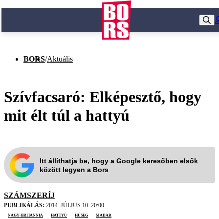
BORS
/
Aktuális
Szívfacsaró: Elképesztő, hogy
mit élt túl a hattyú
Itt állíthatja be, hogy a Google keresőben elsők
között legyen a Bors
SZÁMSZERÍJ
PUBLIKÁLÁS:
2014. JÚLIUS 10. 20:00
Nagy-Britannia
hattyú
hűség
madár