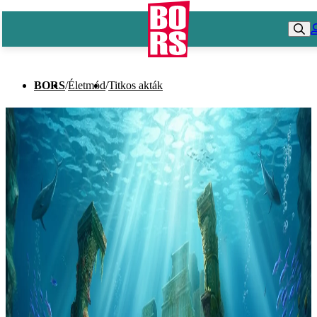
BORS
/
Életmód
/
Titkos akták