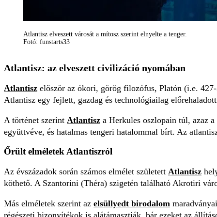
Atlantisz elveszett városát a mítosz szerint elnyelte a tenger.
Fotó: funstarts33
Atlantisz: az elveszett civilizáció nyomában
Atlantisz
először az ókori, görög filozófus, Platón (i.e. 42
Atlantisz egy fejlett, gazdag és technológiailag előrehaladott
A történet szerint
Atlantisz
a Herkules oszlopain túl, azaz a 
együttvéve, és hatalmas tengeri hatalommal bírt. Az atlanti
Őrült elméletek Atlantiszról
Az évszázadok során számos elmélet született
Atlantisz
hely
köthető. A Szantorini (Théra) szigetén található Akrotiri vá
Más elméletek szerint az
elsüllyedt birodalom
maradványai a
régészeti bizonyítékok is alátámasztják, bár ezeket az állítás