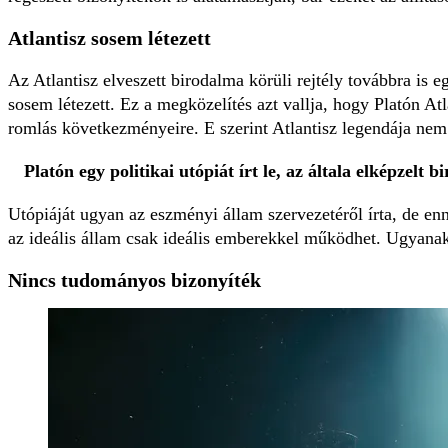
Atlantisz sosem létezett
Az Atlantisz elveszett birodalma körüli rejtély továbbra is 
sosem létezett. Ez a megközelítés azt vallja, hogy Platón Atl
romlás következményeire. E szerint Atlantisz legendája nem 
Platón egy politikai utópiát írt le, az általa elképzelt
Utópiáját ugyan az eszményi állam szervezetéről írta, de enn
az ideális állam csak ideális emberekkel működhet. Ugyanakk
Nincs tudományos bizonyíték