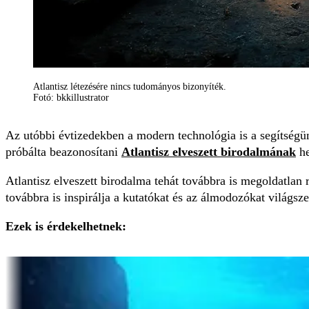
Atlantisz létezésére nincs tudományos bizonyíték.
Fotó: bkkillustrator
Az utóbbi évtizedekben a modern technológia is a segítségünk
próbálta beazonosítani
Atlantisz elveszett birodalmának
he
Atlantisz elveszett birodalma tehát továbbra is megoldatlan r
továbbra is inspirálja a kutatókat és az álmodozókat világsze
Ezek is érdekelhetnek: