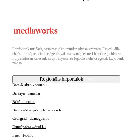
Portfóliónk minőségi tartalmat jelent minden olvasó számára. Egyedülálló
elérést, országos lefedettséget és változatos megjelenési lehetőséget biztosít.
Folyamatosan keressük az új irányokat és fejlődési lehetőségeket. Ez jövőnk
záloga.
Regionális hírportálok
Bács-Kiskun - baon.hu
Baranya - bama.hu
Békés - beol.hu
Borsod-Abaúj-Zemplén - boon.hu
Csongrád - delmagyar.hu
Dunaújváros - duol.hu
Fejér - feol.hu