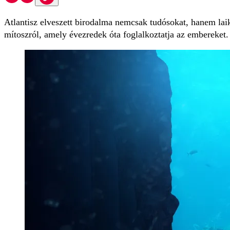
Atlantisz elveszett birodalma nemcsak tudósokat, hanem laiku
mítoszról, amely évezredek óta foglalkoztatja az embereket