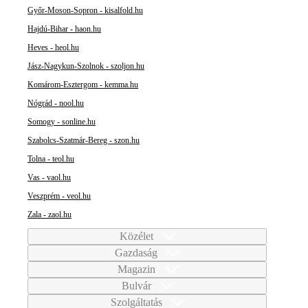
Győr-Moson-Sopron - kisalfold.hu
Hajdú-Bihar - haon.hu
Heves - heol.hu
Jász-Nagykun-Szolnok - szoljon.hu
Komárom-Esztergom - kemma.hu
Nógrád - nool.hu
Somogy - sonline.hu
Szabolcs-Szatmár-Bereg - szon.hu
Tolna - teol.hu
Vas - vaol.hu
Veszprém - veol.hu
Zala - zaol.hu
Közélet
Gazdaság
Magazin
Bulvár
Szolgáltatás