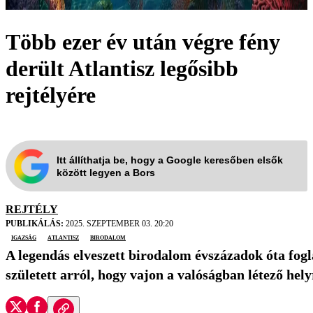
Több ezer év után végre fény
derült Atlantisz legősibb
rejtélyére
Itt állíthatja be, hogy a Google keresőben elsők
között legyen a Bors
REJTÉLY
PUBLIKÁLÁS:
2025. SZEPTEMBER 03. 20:20
igazság
Atlantisz
birodalom
A legendás elveszett birodalom évszázadok óta fogla
született arról, hogy vajon a valóságban létező hel