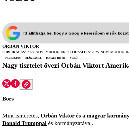
Itt állíthatja be, hogy a Google keresőben elsők közö
ORBÁN VIKTOR
PUBLIKÁLÁS:
2025. NOVEMBER 07. 06:37
/
FRISSÍTÉS:
2025. NOVEMBER 07. 07
Washington
Deák Dániel
Donald Trump
videó
Nagy tisztelet övezi Orbán Viktort Amerik
Bors
Mint ismeretes,
Orbán Viktor és a magyar kormány
Donald Trumppal
és kormányzatával.