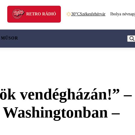
RETRO RÁDIÓ
30°C
Székesfehérvár
Ibolya névnap
 MŰSOR
nök vendégházán!” –
rt Washingtonban –