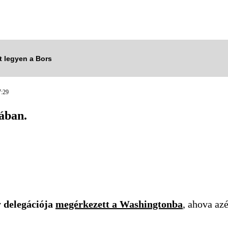
tt legyen a Bors
:29
ában.
 delegációja
megérkezett a Washingtonba
, ahova az