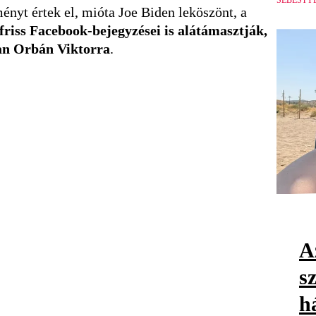
SEBESTY
nyt értek el, mióta Joe Biden leköszönt, a
friss Facebook-bejegyzései is alátámasztják,
ban Orbán Viktorra
.
Az
s
h