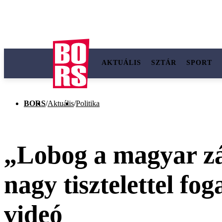
AKTUÁLIS
SZTÁR
SPORT
BORS
/
Aktuális
/
Politika
„Lobog a magyar zá
nagy tisztelettel f
videó