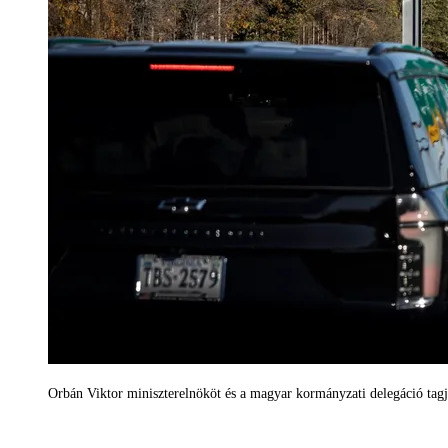
Orbán Viktor miniszterelnököt és a magyar kormányzati delegáció tag