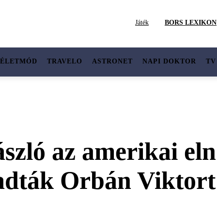
Játék
BORS LEXIKON
ÉLETMÓD
TRAVELO
ASTRONET
NAPI DOKTOR
TV
szló az amerikai el
ogadták Orbán Vikto