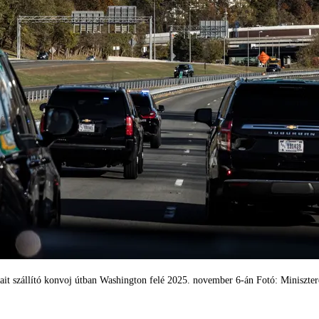
jait szállító konvoj útban Washington felé 2025. november 6-án Fotó: Minisz