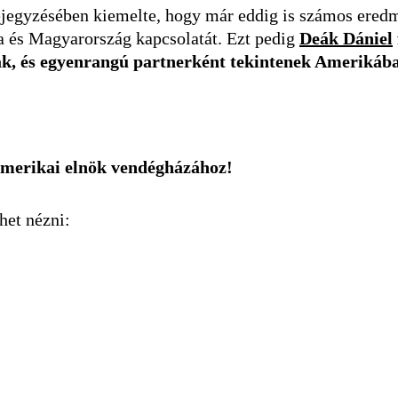
ejegyzésében kiemelte, hogy már eddig is számos eredmé
 és Magyarország kapcsolatát. Ezt pedig
Deák Dániel
adták, és egyenrangú partnerként tekintenek Ameriká
merikai elnök vendégházához!
het nézni: