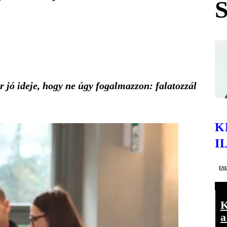
 jó ideje, hogy ne úgy fogalmazzon: falatozzál
K
I
én
K
a