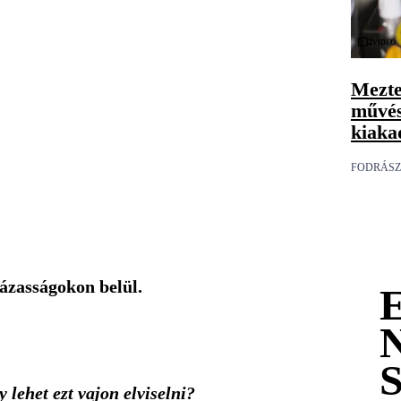
Videó
Mezte
művés
kiaka
FODRÁSZ
ázasságokon belül.
 lehet ezt vajon elviselni?