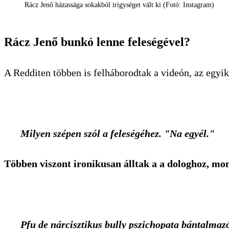
Rácz Jenő házassága sokakból irigységet vált ki (Fotó: Instagram)
Rácz Jenő bunkó lenne feleségével?
A Redditen többen is felháborodtak a videón, az egy
Milyen szépen szól a feleségéhez. "Na egyél."
Többen viszont ironikusan álltak a a dologhoz, mo
Pfu de nárcisztikus bully pszichopata bántalmazó 