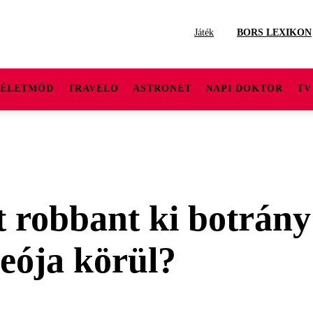
Játék
BORS LEXIKON
ÉLETMÓD
TRAVELO
ASTRONET
NAPI DOKTOR
TV
t robbant ki botrány
deója körül?