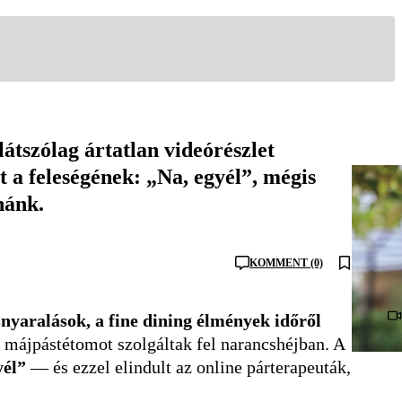
átszólag ártatlan videórészlet
t a feleségének: „Na, egyél”, mégis
nánk.
KOMMENT (0)
snyaralások, a fine dining élmények időről
 májpástétomot szolgáltak fel narancshéjban. A
yél”
— és ezzel elindult az online párterapeuták,