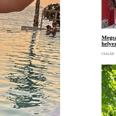
Megsz
helye
CSALÁD