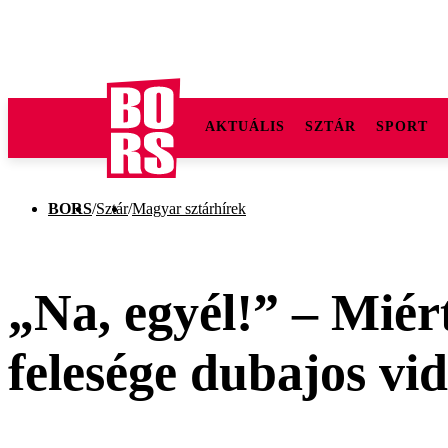
AKTUÁLIS
SZTÁR
SPORT
BORS
/
Sztár
/
Magyar sztárhírek
„Na, egyél!” – Miér
felesége dubajos vi