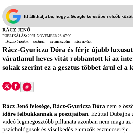
Itt állíthatja be, hogy a Google keresőben elsők közö
RÁCZ JENŐ
PUBLIKÁLÁS:
2025. NOVEMBER 26. 07:00
Rácz Jenő babája
sztárséf
Gyuricza Dóri
Rácz Jenőék
Rácz-Gyuricza Dóra és férje újabb luxusuta
váratlanul heves vitát robbantott ki az in
sokak szerint ez a gesztus többet árul el a
Rácz Jenő felesége, Rácz-Gyuricza Dóra
nem előszö
időre felbukkannak a posztjaiban.
Ezúttal Dubajba u
videó legmegosztóbb pillanata azonban nem maga az é
pszichológusok és viselkedés elemzők eszmecseréje.