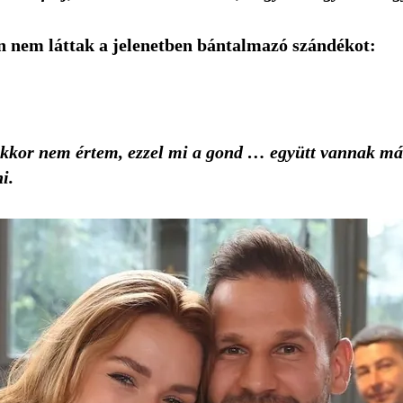
n nem láttak a jelenetben bántalmazó szándékot:
 akkor nem értem, ezzel mi a gond … együtt vannak már
i.