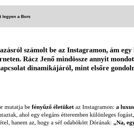
tt legyen a Bors
zásról számolt be az Instagramon, ám egy l
terneten. Rácz Jenő mindössze annyit mondot
 kapcsolat dinamikájáról, mint elsőre gondol
r mutatja be
fényűző életüket
az Instagramon:
a luxu
taztak, ahol egy elegáns étteremben különleges fogást,
tel, hanem az, hogy a séf odabökött Dórának:
„Na, eg