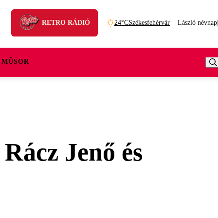
RETRO RÁDIÓ
24°C
Székesfehérvár
László névnap
 MŰSOR
 Rácz Jenő és