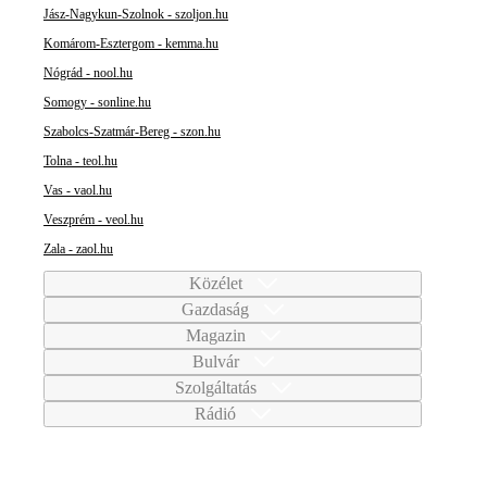
Jász-Nagykun-Szolnok - szoljon.hu
Komárom-Esztergom - kemma.hu
Nógrád - nool.hu
Somogy - sonline.hu
Szabolcs-Szatmár-Bereg - szon.hu
Tolna - teol.hu
Vas - vaol.hu
Veszprém - veol.hu
Zala - zaol.hu
Közélet
Gazdaság
Magazin
Bulvár
Szolgáltatás
Rádió