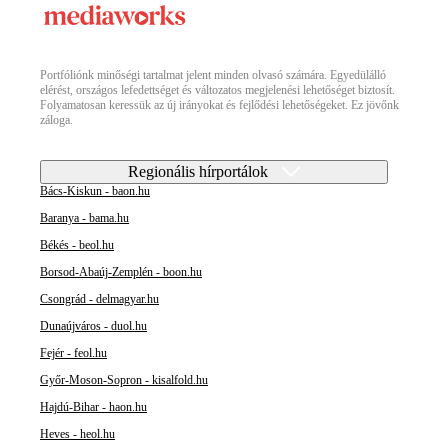
Portfóliónk minőségi tartalmat jelent minden olvasó számára. Egyedülálló
elérést, országos lefedettséget és változatos megjelenési lehetőséget biztosít.
Folyamatosan keressük az új irányokat és fejlődési lehetőségeket. Ez jövőnk
záloga.
Regionális hírportálok
Bács-Kiskun - baon.hu
Baranya - bama.hu
Békés - beol.hu
Borsod-Abaúj-Zemplén - boon.hu
Csongrád - delmagyar.hu
Dunaújváros - duol.hu
Fejér - feol.hu
Győr-Moson-Sopron - kisalfold.hu
Hajdú-Bihar - haon.hu
Heves - heol.hu