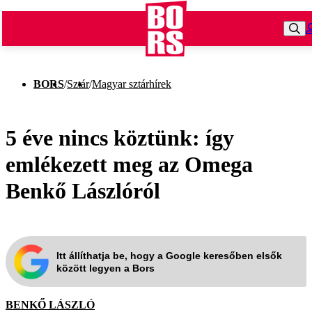
BORS
/
Sztár
/
Magyar sztárhírek
5 éve nincs köztünk: így
emlékezett meg az Omega
Benkő Lászlóról
Itt állíthatja be, hogy a Google keresőben elsők
között legyen a Bors
BENKŐ LÁSZLÓ