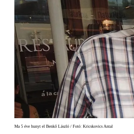
Ma 5 éve hunyt el Benkő László / Fotó: Kricskovics Antal