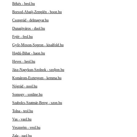
Békés - beol.hu
Borsod-Abaúj-Zemplén - boon.hu
Csongrád - delmagyar.hu
Dunaújváros - duol.hu
Fejér - feol.hu
Győr-Moson-Sopron - kisalfold.hu
Hajdú-Bihar - haon.hu
Heves - heol.hu
Jász-Nagykun-Szolnok - szoljon.hu
Komárom-Esztergom - kemma.hu
Nógrád - nool.hu
Somogy - sonline.hu
Szabolcs-Szatmár-Bereg - szon.hu
Tolna - teol.hu
Vas - vaol.hu
Veszprém - veol.hu
Zala - zaol.hu