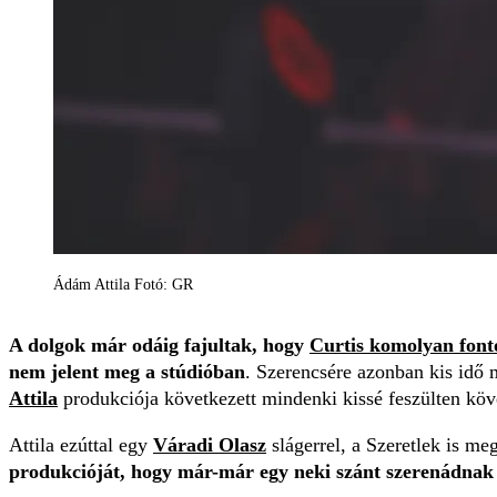
Ádám Attila Fotó: GR
A dolgok már odáig fajultak, hogy
Curtis komolyan font
nem jelent meg a stúdióban
. Szerencsére azonban kis idő m
Attila
produkciója következett mindenki kissé feszülten kö
Attila ezúttal egy
Váradi Olasz
slágerrel, a Szeretlek is m
produkcióját, hogy már-már egy neki szánt szerenádnak 