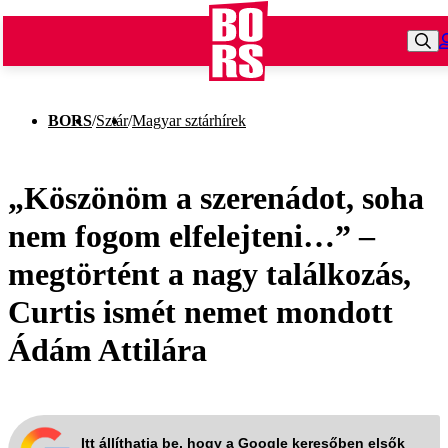
BORS
/
Sztár
/
Magyar sztárhírek
„Köszönöm a szerenádot, soha
nem fogom elfelejteni…” –
megtörtént a nagy találkozás,
Curtis ismét nemet mondott
Ádám Attilára
Itt állíthatja be, hogy a Google keresőben elsők