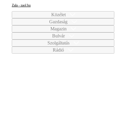
Zala - zaol.hu
Közélet
Gazdaság
Magazin
Bulvár
Szolgáltatás
Rádió