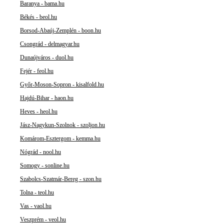
Baranya - bama.hu
Békés - beol.hu
Borsod-Abaúj-Zemplén - boon.hu
Csongrád - delmagyar.hu
Dunaújváros - duol.hu
Fejér - feol.hu
Győr-Moson-Sopron - kisalfold.hu
Hajdú-Bihar - haon.hu
Heves - heol.hu
Jász-Nagykun-Szolnok - szoljon.hu
Komárom-Esztergom - kemma.hu
Nógrád - nool.hu
Somogy - sonline.hu
Szabolcs-Szatmár-Bereg - szon.hu
Tolna - teol.hu
Vas - vaol.hu
Veszprém - veol.hu