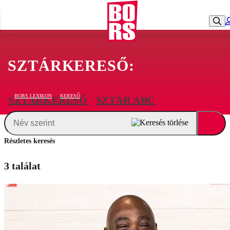
SZTÁRKERESŐ:
BORS LEXIKON
KERESŐ
SZTÁRKERESŐ
SZTÁR ABC
Részletes keresés
3 találat