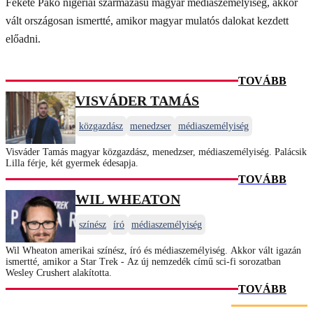
Fekete Pákó nigériai származású magyar médiaszemélyiség, akkor
vált országosan ismertté, amikor magyar mulatós dalokat kezdett
előadni.
TOVÁBB
VISVÁDER TAMÁS
közgazdász
menedzser
médiaszemélyiség
Visváder Tamás magyar közgazdász, menedzser, médiaszemélyiség. Palácsik
Lilla férje, két gyermek édesapja.
TOVÁBB
WIL WHEATON
színész
író
médiaszemélyiség
Wil Wheaton amerikai színész, író és médiaszemélyiség. Akkor vált igazán
ismertté, amikor a Star Trek - Az új nemzedék című sci-fi sorozatban
Wesley Crushert alakította.
TOVÁBB
LEGFRISSEBB SZTÁRHÍREK