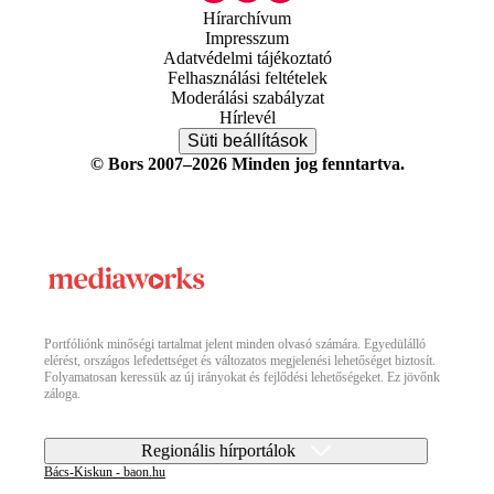
Hírarchívum
Impresszum
Adatvédelmi tájékoztató
Felhasználási feltételek
Moderálási szabályzat
Hírlevél
Süti beállítások
© Bors 2007–2026 Minden jog fenntartva.
Portfóliónk minőségi tartalmat jelent minden olvasó számára. Egyedülálló
elérést, országos lefedettséget és változatos megjelenési lehetőséget biztosít.
Folyamatosan keressük az új irányokat és fejlődési lehetőségeket. Ez jövőnk
záloga.
Regionális hírportálok
Bács-Kiskun - baon.hu