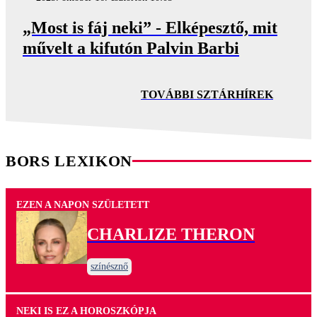
„Most is fáj neki” - Elképesztő, mit
művelt a kifutón Palvin Barbi
TOVÁBBI SZTÁRHÍREK
BORS LEXIKON
EZEN A NAPON SZÜLETETT
CHARLIZE THERON
színésznő
NEKI IS EZ A HOROSZKÓPJA