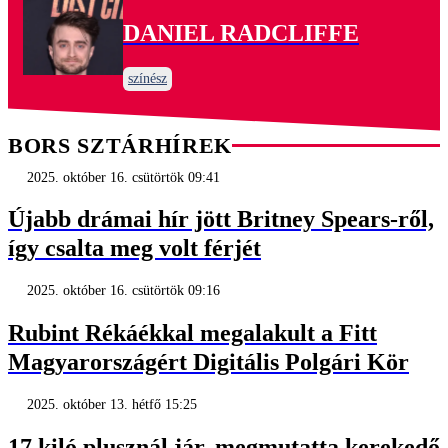
DANIEL RADCLIFFE
színész
BORS SZTÁRHÍREK
2025. október 16. csütörtök 09:41
Újabb drámai hír jött Britney Spears-ről,
így csalta meg volt férjét
2025. október 16. csütörtök 09:16
Rubint Rékáékkal megalakult a Fitt
Magyarországért Digitális Polgári Kör
2025. október 13. hétfő 15:25
17 kiló plusznál jár, megmutatta kerekedő