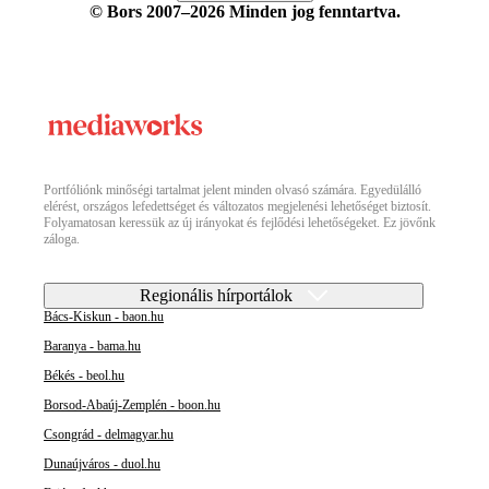
© Bors 2007–2026 Minden jog fenntartva.
Portfóliónk minőségi tartalmat jelent minden olvasó számára. Egyedülálló
elérést, országos lefedettséget és változatos megjelenési lehetőséget biztosít.
Folyamatosan keressük az új irányokat és fejlődési lehetőségeket. Ez jövőnk
záloga.
Regionális hírportálok
Bács-Kiskun - baon.hu
Baranya - bama.hu
Békés - beol.hu
Borsod-Abaúj-Zemplén - boon.hu
Csongrád - delmagyar.hu
Dunaújváros - duol.hu