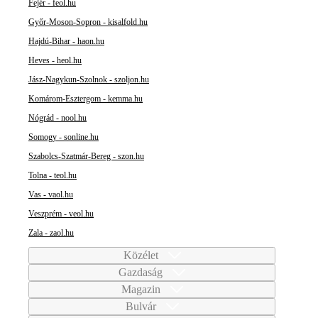
Fejér - feol.hu
Győr-Moson-Sopron - kisalfold.hu
Hajdú-Bihar - haon.hu
Heves - heol.hu
Jász-Nagykun-Szolnok - szoljon.hu
Komárom-Esztergom - kemma.hu
Nógrád - nool.hu
Somogy - sonline.hu
Szabolcs-Szatmár-Bereg - szon.hu
Tolna - teol.hu
Vas - vaol.hu
Veszprém - veol.hu
Zala - zaol.hu
Közélet
Gazdaság
Magazin
Bulvár