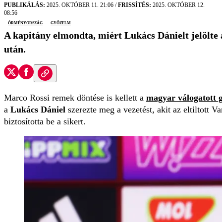
PUBLIKÁLÁS:
2025. OKTÓBER 11. 21:06
/
FRISSÍTÉS:
2025. OKTÓBER 12.
08:56
Örményország
győzelm
A kapitány elmondta, miért Lukács Dánielt jelölte
után.
Marco Rossi remek döntése is kellett a
magyar válogatott 
a
Lukács Dániel
szerezte meg a vezetést, akit az eltiltott 
biztosította be a sikert.