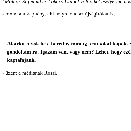
"Molnár Rajmund és Lukács Dániel volt a két esélyesem a kez
- mondta a kapitány, aki helyretette az újságírókat is,
Akárkit hívok be a keretbe, mindig kritikákat kapok. 
gondoltam rá. Igazam van, vagy nem? Lehet, hogy ezér
kaptafájánál
- üzent a médiának Rossi.