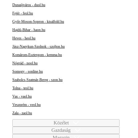
Dunaújváros - duol.hu
Fejér - feol.hu
Győr-Moson-Sopron - kisalfold.hu
Hajdú-Bihar - haon.hu
Heves - heol.hu
Jász-Nagykun-Szolnok - szoljon.hu
Komárom-Esztergom - kemma.hu
Nógrád - nool.hu
Somogy - sonline.hu
Szabolcs-Szatmár-Bereg - szon.hu
Tolna - teol.hu
Vas - vaol.hu
Veszprém - veol.hu
Zala - zaol.hu
Közélet
Gazdaság
Magazin