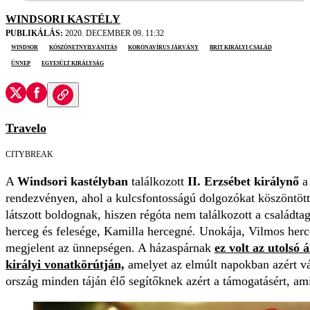
WINDSORI KASTÉLY
PUBLIKÁLÁS:
2020. DECEMBER 09. 11:32
Windsor
köszönetnyilvánítás
koronavírus járvány
brit királyi család
ünnep
Egyesült Királyság
Travelo
CITYBREAK
A
Windsori kastélyban
találkozott
II. Erzsébet királynő
a 
rendezvényen, ahol a kulcsfontosságú dolgozókat köszöntött
látszott boldognak, hiszen régóta nem találkozott a családtagj
herceg és felesége, Kamilla hercegné
.
Unokája, Vilmos herc
megjelent az ünnepségen. A házaspárnak
ez volt az utolsó 
királyi vonatkörútján,
amelyet az elmúlt napokban azért váll
ország minden táján élő segítőknek azért a támogatásért, ami