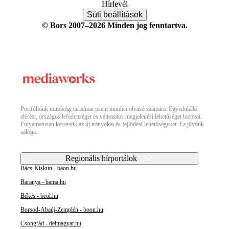
Hírlevél
Süti beállítások
© Bors 2007–2026 Minden jog fenntartva.
Portfóliónk minőségi tartalmat jelent minden olvasó számára. Egyedülálló
elérést, országos lefedettséget és változatos megjelenési lehetőséget biztosít.
Folyamatosan keressük az új irányokat és fejlődési lehetőségeket. Ez jövőnk
záloga.
Regionális hírportálok
Bács-Kiskun - baon.hu
Baranya - bama.hu
Békés - beol.hu
Borsod-Abaúj-Zemplén - boon.hu
Csongrád - delmagyar.hu