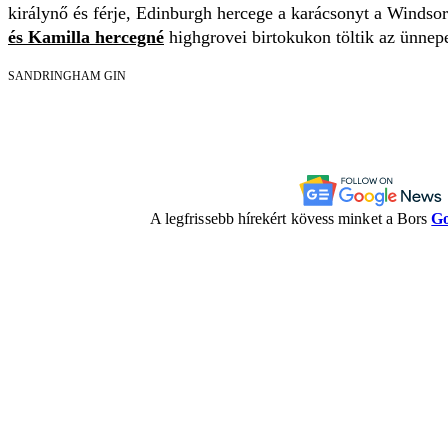
királynő és férje, Edinburgh hercege a karácsonyt a Windsor
és Kamilla hercegné
highgrovei birtokukon töltik az ünnep
SANDRINGHAM GIN
A legfrissebb hírekért kövess minket a Bors
Go