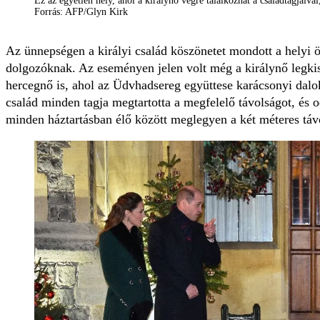
Ez az egyetlen hely, ahol a királynő végre találkozhat a családtagjaiva
Forrás: AFP/Glyn Kirk
Az ünnepségen a királyi család köszönetet mondott a helyi 
dolgozóknak. Az eseményen jelen volt még a királynő legkis
hercegnő is, ahol az Üdvhadsereg együttese karácsonyi daloka
család minden tagja megtartotta a megfelelő távolságot, és o
minden háztartásban élő között meglegyen a két méteres táv