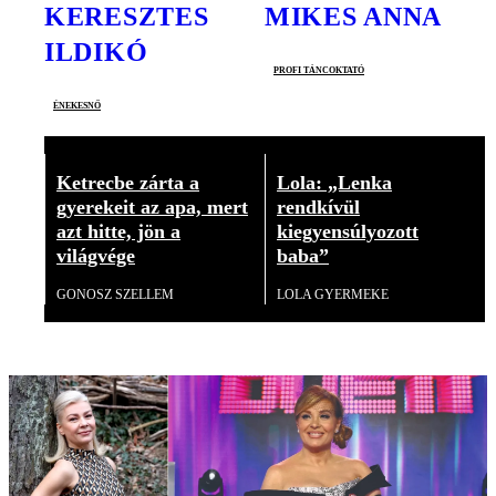
KERESZTES
MIKES ANNA
ILDIKÓ
profi táncoktató
énekesnő
Ketrecbe zárta a
Lola: „Lenka
gyerekeit az apa, mert
rendkívül
azt hitte, jön a
kiegyensúlyozott
világvége
baba”
GONOSZ SZELLEM
LOLA GYERMEKE