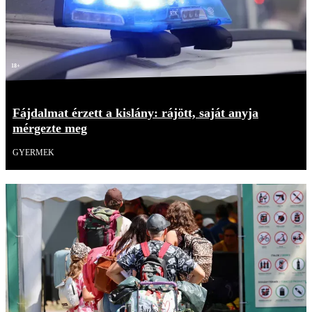
18+
Fájdalmat érzett a kislány: rájött, saját anyja
mérgezte meg
GYERMEK