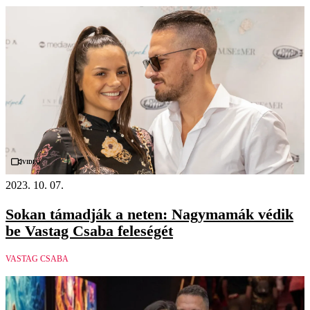
Videó
2023. 10. 07.
Sokan támadják a neten: Nagymamák védik
be Vastag Csaba feleségét
VASTAG CSABA