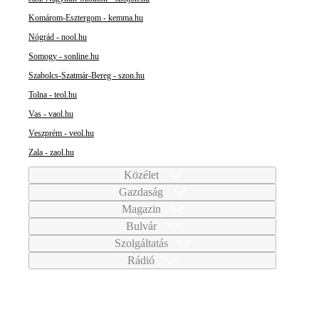
Komárom-Esztergom - kemma.hu
Nógrád - nool.hu
Somogy - sonline.hu
Szabolcs-Szatmár-Bereg - szon.hu
Tolna - teol.hu
Vas - vaol.hu
Veszprém - veol.hu
Zala - zaol.hu
Közélet
Gazdaság
Magazin
Bulvár
Szolgáltatás
Rádió