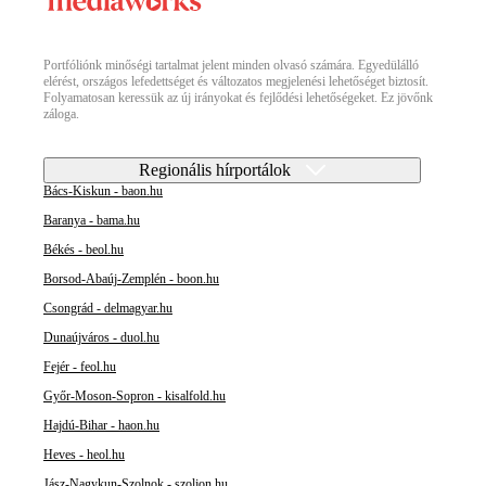
Portfóliónk minőségi tartalmat jelent minden olvasó számára. Egyedülálló
elérést, országos lefedettséget és változatos megjelenési lehetőséget biztosít.
Folyamatosan keressük az új irányokat és fejlődési lehetőségeket. Ez jövőnk
záloga.
Regionális hírportálok
Bács-Kiskun - baon.hu
Baranya - bama.hu
Békés - beol.hu
Borsod-Abaúj-Zemplén - boon.hu
Csongrád - delmagyar.hu
Dunaújváros - duol.hu
Fejér - feol.hu
Győr-Moson-Sopron - kisalfold.hu
Hajdú-Bihar - haon.hu
Heves - heol.hu
Jász-Nagykun-Szolnok - szoljon.hu