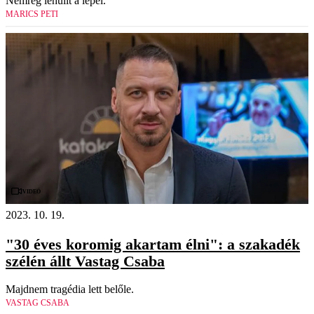
Nemrég lehullt a lepel.
MARICS PETI
Videó
2023. 10. 19.
"30 éves koromig akartam élni": a szakadék
szélén állt Vastag Csaba
Majdnem tragédia lett belőle.
VASTAG CSABA