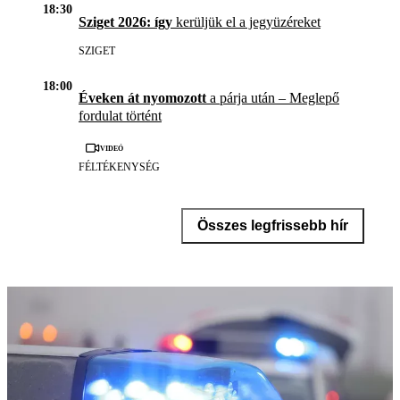
18:30
Sziget 2026: így
kerüljük el a jegyüzéreket
SZIGET
18:00
Éveken át nyomozott
a párja után – Meglepő
fordulat történt
Videó
FÉLTÉKENYSÉG
Összes legfrissebb hír