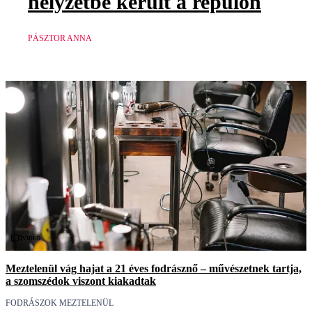
helyzetbe került a repülőn
PÁSZTOR ANNA
Videó
Meztelenül vág hajat a 21 éves fodrásznő – művészetnek tartja,
a szomszédok viszont kiakadtak
FODRÁSZOK MEZTELENÜL