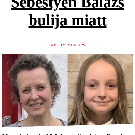
Sebestyén Balázs
bulija miatt
SEBESTYÉN BALÁZS