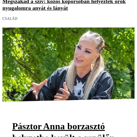
Megszakad a szív: közös koporsóban helyezték örök
nyugalomra anyát és lányát
CSALÁD
Pásztor Anna borzasztó