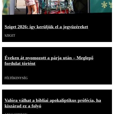
Sziget 2026: így kerüljük el a jegyüzéreket
SZIGET
Éveken át nyomozott a párja után – Meglepő
fordulat történt
Videó
FÉLTÉKENYSÉG
Valóra válhat a bibliai apokaliptikus prófécia, ha
kiszárad ez a folyó