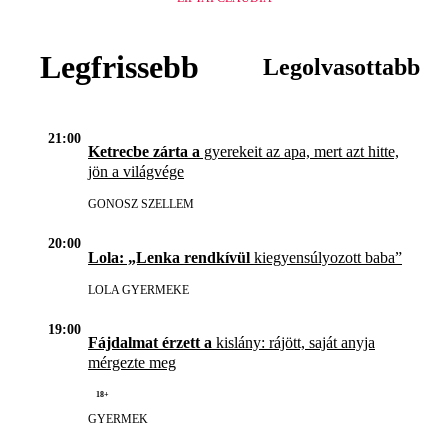
Legfrissebb
Legolvasottabb
21:00
Ketrecbe zárta a
gyerekeit az apa, mert azt hitte,
jön a világvége
GONOSZ SZELLEM
20:00
Lola: „Lenka rendkívül
kiegyensúlyozott baba”
LOLA GYERMEKE
19:00
Fájdalmat érzett a
kislány: rájött, saját anyja
mérgezte meg
18+
GYERMEK