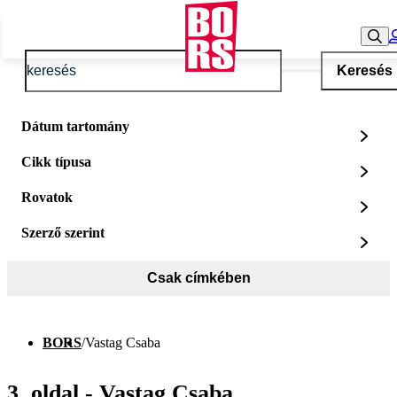
Keresés
Dátum tartomány
Cikk típusa
Rovatok
Szerző szerint
Csak címkében
BORS
/
Vastag Csaba
3. oldal - Vastag Csaba