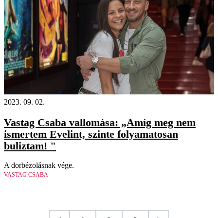
2023. 09. 02.
Vastag Csaba vallomása: „Amíg meg nem
ismertem Evelint, szinte folyamatosan
buliztam! "
A dorbézolásnak vége.
VASTAG CSABA