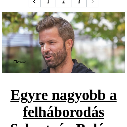
1
2
3
Videó
Egyre nagyobb a
felháborodás