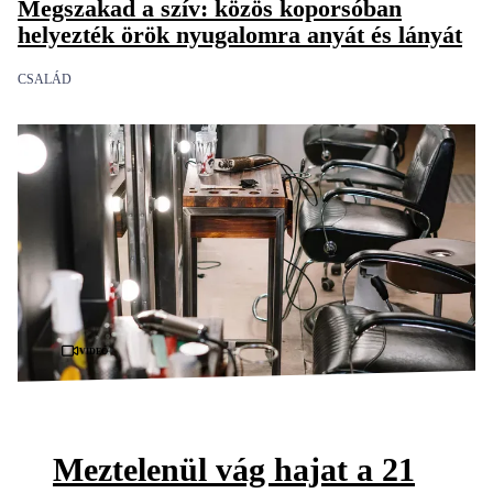
Megszakad a szív: közös koporsóban
helyezték örök nyugalomra anyát és lányát
CSALÁD
Videó
Meztelenül vág hajat a 21