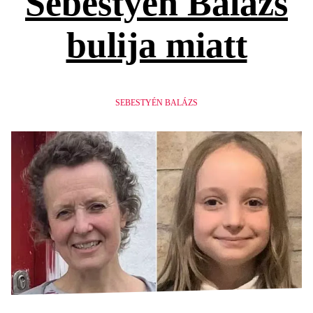
Sebestyén Balázs
bulija miatt
SEBESTYÉN BALÁZS