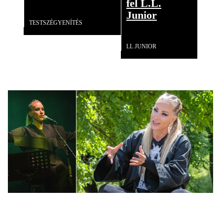
fel L.L.
Videó
Junior
TESTSZÉGYENÍTÉS
Videó
LL JUNIOR