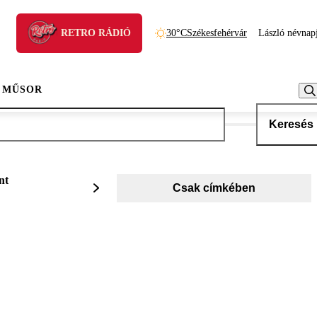
RETRO RÁDIÓ
30°C
Székesfehérvár
László névnap
 MŰSOR
Keresés
nt
Csak címkében