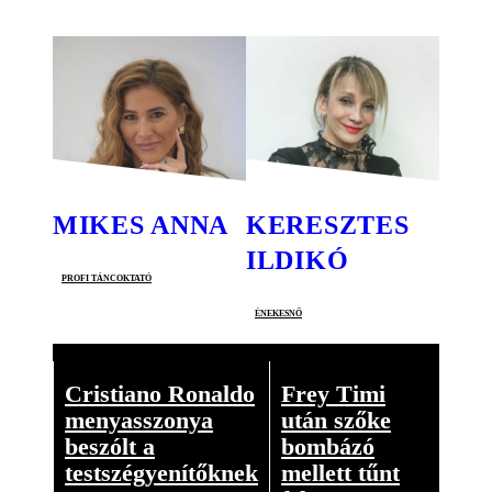
MIKES ANNA
KERESZTES
ILDIKÓ
profi táncoktató
énekesnő
Cristiano Ronaldo
Frey Timi
menyasszonya
után szőke
beszólt a
bombázó
testszégyenítőknek
mellett tűnt