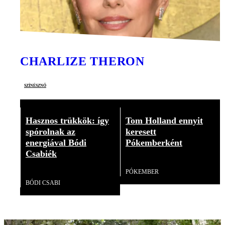
CHARLIZE THERON
színésznő
Hasznos trükkök: így
Tom Holland ennyit
spórolnak az
keresett
energiával Bódi
Pókemberként
Csabiék
Videó
Videó
PÓKEMBER
BÓDI CSABI