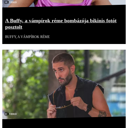
Videó
A Buffy, a vámpírok réme bombázója bikinis fotót
posztolt
BUFFY, A VÁMPÍROK RÉME
Videó