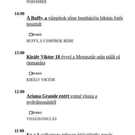
PÓKEMBER
14:00
A Buffy, a
vámpírok réme bombázója bikinis fotót
posztolt
Videó
BUFFY, A VÁMPÍROK RÉME
13:00
Király Viktor 18
évvel a Megasztár után talált rá
önmagára
Videó
KIRÁLY VIKTOR
12:00
Ariana Grande ezért
vonul vissza a
nyilvánosságtól
Videó
VISSZAVONULÁS
11:00
Ez a 3
csillagjegy teljesen újjászületik: mesés