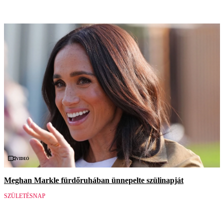
Videó
Meghan Markle fürdőruhában ünnepelte szülinapját
SZÜLETÉSNAP