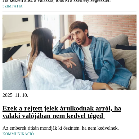
Ha készen állsz a válaszra, tölts ki a személyiségtesztet!
SZIMPÁTIA
2025. 11. 10.
Ezek a rejtett jelek árulkodnak arról, ha
valaki valójában nem kedvel téged
Az emberek ritkán mondják ki őszintén, ha nem kedvelnek.
KOMMUNIKÁCIÓ