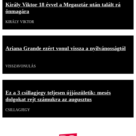
Király Viktor 18 évvel a Megasztár után talált rá
önmagára
KIRÁLY VIKTOR
Ariana Grande ezért vonul vissza a nyilvánosságtól
Videó
VISSZAVONULÁS
Ez a 3 csillagjegy teljesen újjászületik: mesés
dolgokat rejt számukra az augusztus
CSILLAGJEGY