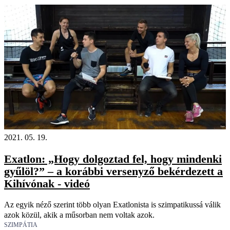
2021. 05. 19.
Exatlon: „Hogy dolgoztad fel, hogy mindenki
gyűlöl?” – a korábbi versenyző bekérdezett a
Kihívónak - videó
Az egyik néző szerint több olyan Exatlonista is szimpatikussá válik
azok közül, akik a műsorban nem voltak azok.
SZIMPÁTIA