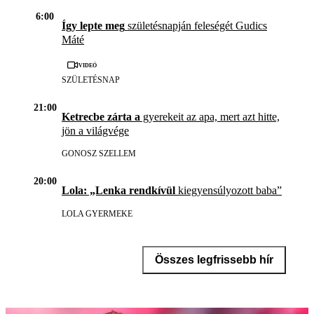
6:00
Így lepte meg
születésnapján feleségét Gudics
Máté
Videó
SZÜLETÉSNAP
21:00
Ketrecbe zárta a
gyerekeit az apa, mert azt hitte,
jön a világvége
GONOSZ SZELLEM
20:00
Lola: „Lenka rendkívül
kiegyensúlyozott baba”
LOLA GYERMEKE
Összes legfrissebb hír