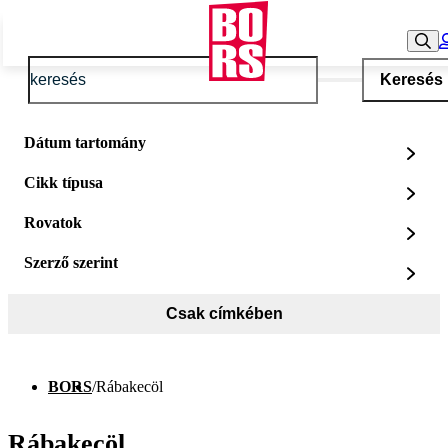
Keresés
Dátum tartomány
Cikk típusa
Rovatok
Szerző szerint
Csak címkében
BORS
/
Rábakecöl
Rábakecöl