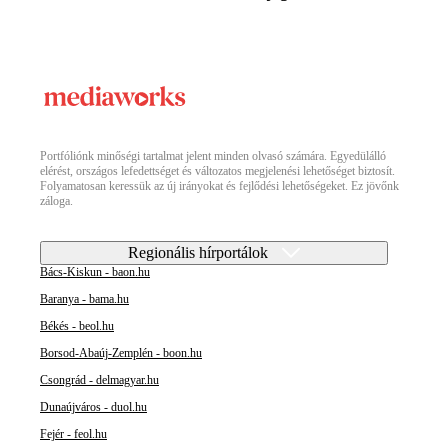
Portfóliónk minőségi tartalmat jelent minden olvasó számára. Egyedülálló
elérést, országos lefedettséget és változatos megjelenési lehetőséget biztosít.
Folyamatosan keressük az új irányokat és fejlődési lehetőségeket. Ez jövőnk
záloga.
Regionális hírportálok
Bács-Kiskun - baon.hu
Baranya - bama.hu
Békés - beol.hu
Borsod-Abaúj-Zemplén - boon.hu
Csongrád - delmagyar.hu
Dunaújváros - duol.hu
Fejér - feol.hu