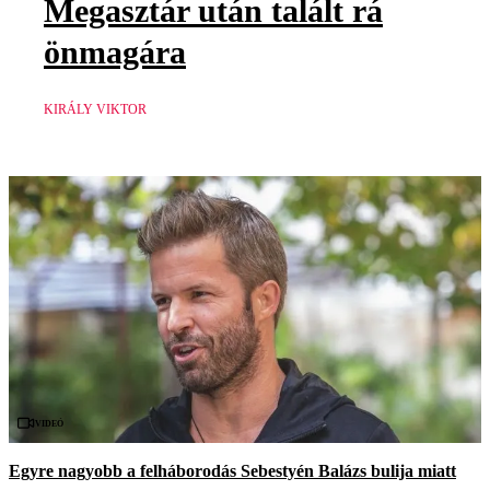
Megasztár után talált rá
önmagára
KIRÁLY VIKTOR
Videó
Egyre nagyobb a felháborodás Sebestyén Balázs bulija miatt