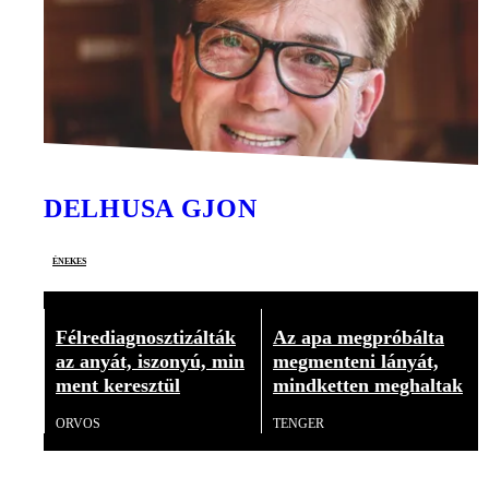
DELHUSA GJON
énekes
Félrediagnosztizálták
Az apa megpróbálta
az anyát, iszonyú, min
megmenteni lányát,
ment keresztül
mindketten meghaltak
ORVOS
TENGER