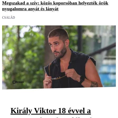
Megszakad a szív: közös koporsóban helyezték örök
nyugalomra anyát és lányát
CSALÁD
Videó
Király Viktor 18 évvel a