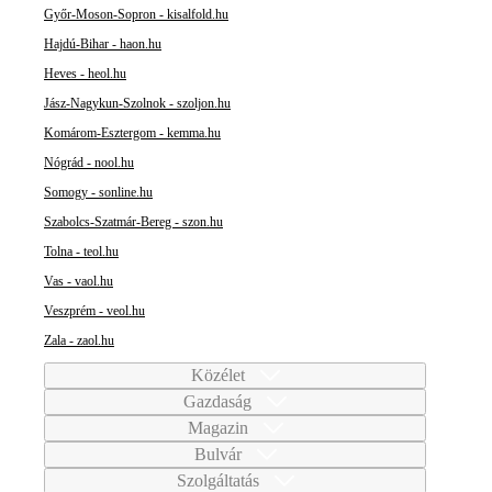
Győr-Moson-Sopron - kisalfold.hu
Hajdú-Bihar - haon.hu
Heves - heol.hu
Jász-Nagykun-Szolnok - szoljon.hu
Komárom-Esztergom - kemma.hu
Nógrád - nool.hu
Somogy - sonline.hu
Szabolcs-Szatmár-Bereg - szon.hu
Tolna - teol.hu
Vas - vaol.hu
Veszprém - veol.hu
Zala - zaol.hu
Közélet
Gazdaság
Magazin
Bulvár
Szolgáltatás