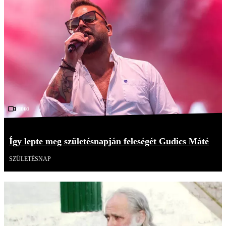
Videó
Így lepte meg születésnapján feleségét Gudics Máté
SZÜLETÉSNAP