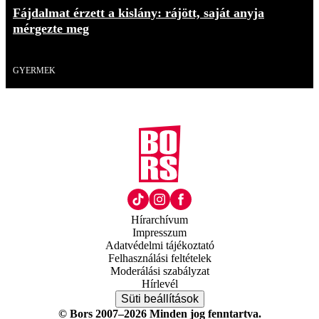
Fájdalmat érzett a kislány: rájött, saját anyja
mérgezte meg
18+
GYERMEK
Hírarchívum
Impresszum
Adatvédelmi tájékoztató
Felhasználási feltételek
Moderálási szabályzat
Hírlevél
Süti beállítások
© Bors 2007–2026 Minden jog fenntartva.