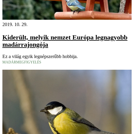
2019. 10. 29.
Kiderült, melyik nemzet Európa legnagyobb
madárrajongója
Ez a világ egyik legnépszerűbb hobbija.
MADÁRMEGFIGYELÉS