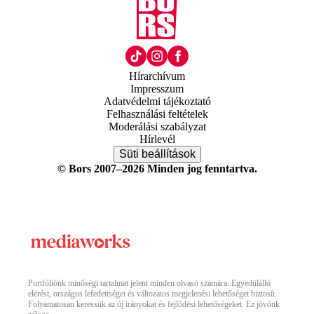
Hírarchívum
Impresszum
Adatvédelmi tájékoztató
Felhasználási feltételek
Moderálási szabályzat
Hírlevél
Süti beállítások
© Bors 2007–2026 Minden jog fenntartva.
Portfóliónk minőségi tartalmat jelent minden olvasó számára. Egyedülálló
elérést, országos lefedettséget és változatos megjelenési lehetőséget biztosít.
Folyamatosan keressük az új irányokat és fejlődési lehetőségeket. Ez jövőnk