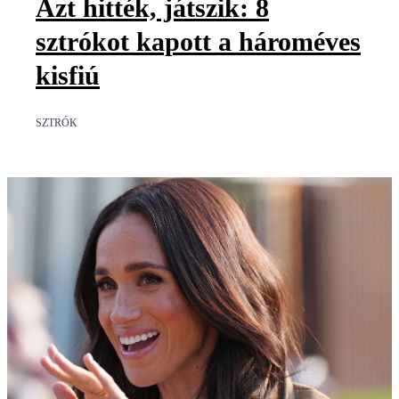
Azt hitték, játszik: 8
sztrókot kapott a hároméves
kisfiú
SZTRÓK