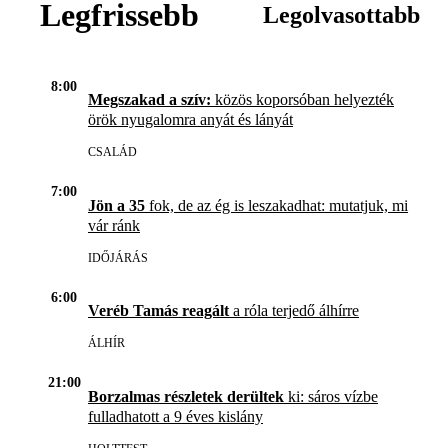
Legfrissebb
Legolvasottabb
8:00
Megszakad a szív:
közös koporsóban helyezték
örök nyugalomra anyát és lányát
CSALÁD
7:00
Jön a 35
fok, de az ég is leszakadhat: mutatjuk, mi
vár ránk
IDŐJÁRÁS
6:00
Veréb Tamás reagált
a róla terjedő álhírre
ÁLHÍR
21:00
Borzalmas részletek derültek
ki: sáros vízbe
fulladhatott a 9 éves kislány