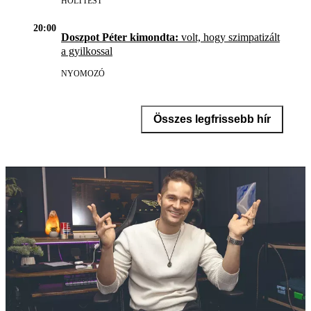
HOLTTEST
20:00
Doszpot Péter kimondta:
volt, hogy szimpatizált
a gyilkossal
NYOMOZÓ
Összes legfrissebb hír