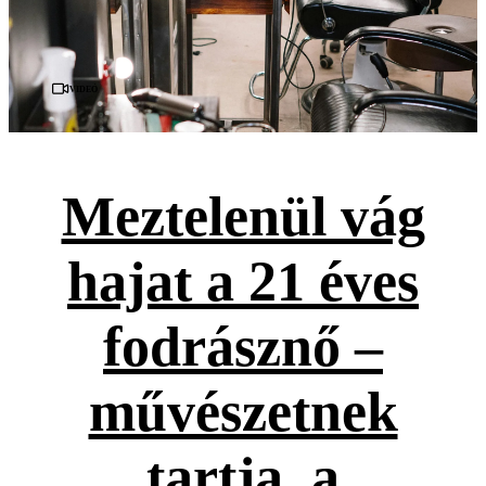
Videó
Meztelenül vág
hajat a 21 éves
fodrásznő –
művészetnek
tartja, a