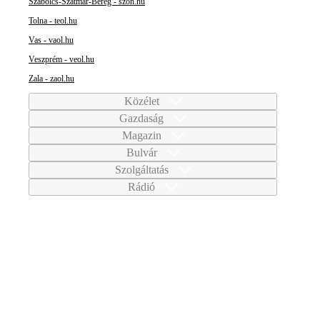
Szabolcs-Szatmár-Bereg - szon.hu
Tolna - teol.hu
Vas - vaol.hu
Veszprém - veol.hu
Zala - zaol.hu
Közélet
Gazdaság
Magazin
Bulvár
Szolgáltatás
Rádió