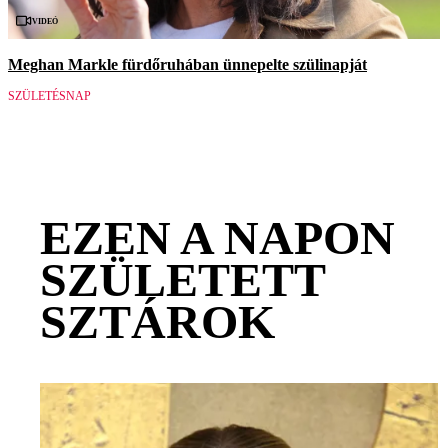
Videó
Meghan Markle fürdőruhában ünnepelte szülinapját
SZÜLETÉSNAP
EZEN A NAPON
SZÜLETETT
SZTÁROK