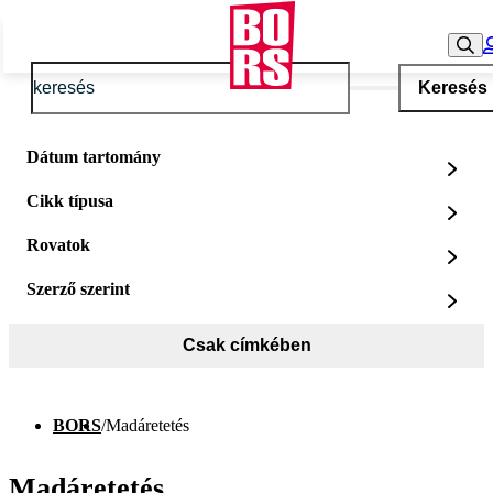
Keresés
Dátum tartomány
Cikk típusa
Rovatok
Szerző szerint
Csak címkében
BORS
/
Madáretetés
Madáretetés