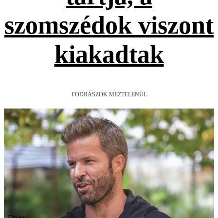
szomszédok viszont
kiakadtak
FODRÁSZOK MEZTELENÜL
Videó