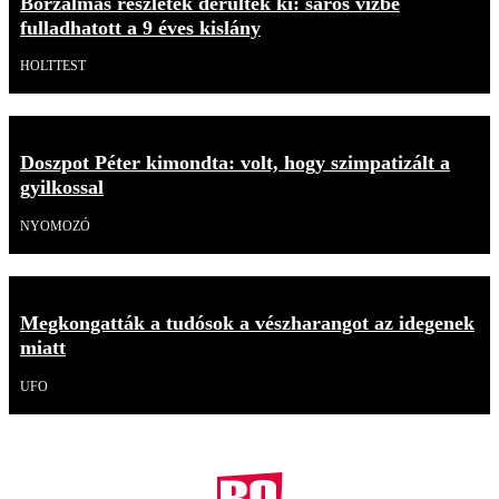
Borzalmas részletek derültek ki: sáros vízbe
fulladhatott a 9 éves kislány
HOLTTEST
Doszpot Péter kimondta: volt, hogy szimpatizált a
gyilkossal
NYOMOZÓ
Megkongatták a tudósok a vészharangot az idegenek
miatt
UFO