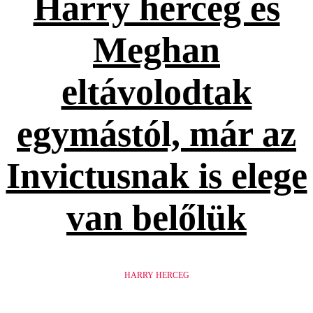
Harry herceg és
Meghan
eltávolodtak
egymástól, már az
Invictusnak is elege
van belőlük
HARRY HERCEG