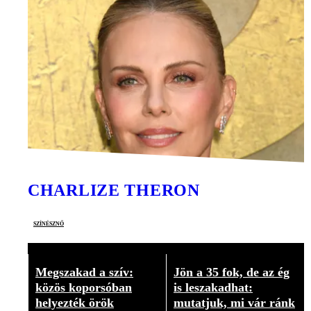
CHARLIZE THERON
színésznő
Megszakad a szív:
Jön a 35 fok, de az ég
közös koporsóban
is leszakadhat:
helyezték örök
mutatjuk, mi vár ránk