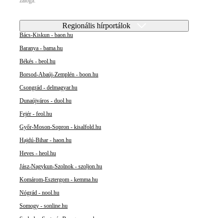
záloga.
Regionális hírportálok
Bács-Kiskun - baon.hu
Baranya - bama.hu
Békés - beol.hu
Borsod-Abaúj-Zemplén - boon.hu
Csongrád - delmagyar.hu
Dunaújváros - duol.hu
Fejér - feol.hu
Győr-Moson-Sopron - kisalfold.hu
Hajdú-Bihar - haon.hu
Heves - heol.hu
Jász-Nagykun-Szolnok - szoljon.hu
Komárom-Esztergom - kemma.hu
Nógrád - nool.hu
Somogy - sonline.hu