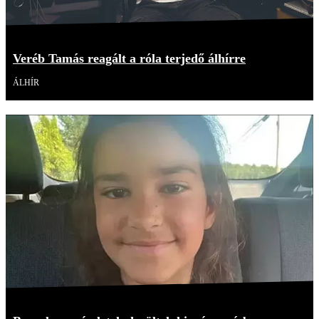
Veréb Tamás reagált a róla terjedő álhírre
ÁLHÍR