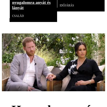
nyugalomra anyát és
IDŐJÁRÁS
lányát
CSALÁD