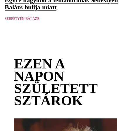
Egyre nagyobb a felháborodás Sebestyén
Balázs bulija miatt
SEBESTYÉN BALÁZS
EZEN A
NAPON
SZÜLETETT
SZTÁROK