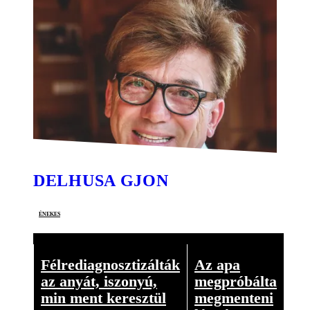
DELHUSA GJON
énekes
Félrediagnosztizálták
Az apa
az anyát, iszonyú,
megpróbálta
min ment keresztül
megmenteni