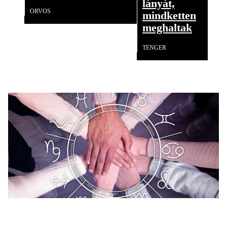
lányát,
ORVOS
mindketten
meghaltak
TENGER