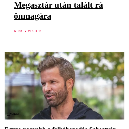
Megasztár után talált rá
önmagára
KIRÁLY VIKTOR
Videó