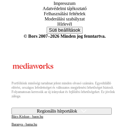
Impresszum
Adatvédelmi tájékoztató
Felhasználási feltételek
Moderálási szabályzat
Hírlevél
Süti beállítások
© Bors 2007–2026 Minden jog fenntartva.
Portfóliónk minőségi tartalmat jelent minden olvasó számára. Egyedülálló
elérést, országos lefedettséget és változatos megjelenési lehetőséget biztosít.
Folyamatosan keressük az új irányokat és fejlődési lehetőségeket. Ez jövőnk
záloga.
Regionális hírportálok
Bács-Kiskun - baon.hu
Baranya - bama.hu