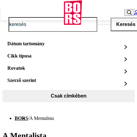
Keresés
Dátum tartomány
Cikk típusa
Rovatok
Szerző szerint
Csak címkében
BORS
/
A Mentalista
A Mentalista