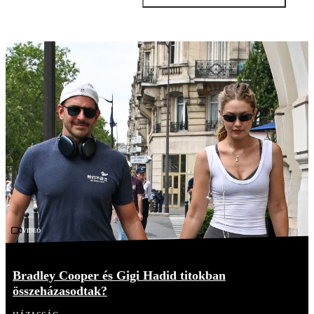
Videó
Bradley Cooper és Gigi Hadid titokban
összeházasodtak?