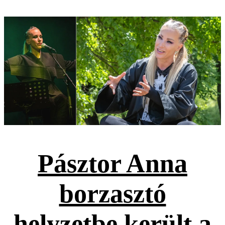
Pásztor Anna
borzasztó
helyzetbe került a