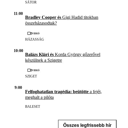
SÁTOR
11:00
Bradley Cooper és
Gigi Hadid titokban
összeházasodtak?
Videó
HÁZASSÁG
10:00
Balázs Klári és
Korda György gőzerővel
készülnek a Szigetre
Videó
SZIGET
9:00
Felfoghatatlan tragédia: beütötte
a fejét,
meghalt a pilóta
BALESET
Összes legfrissebb hír