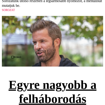
Sorozatunk utolsó részében a legsármosabb nyomozót, a mentalistát
mutatjuk be.
SOROZAT
Videó
Egyre nagyobb a
felháborodás