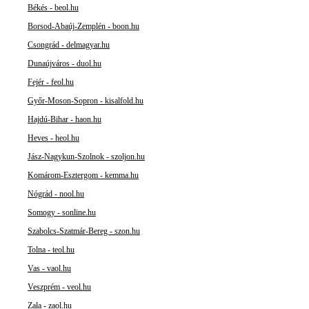
Békés - beol.hu
Borsod-Abaúj-Zemplén - boon.hu
Csongrád - delmagyar.hu
Dunaújváros - duol.hu
Fejér - feol.hu
Győr-Moson-Sopron - kisalfold.hu
Hajdú-Bihar - haon.hu
Heves - heol.hu
Jász-Nagykun-Szolnok - szoljon.hu
Komárom-Esztergom - kemma.hu
Nógrád - nool.hu
Somogy - sonline.hu
Szabolcs-Szatmár-Bereg - szon.hu
Tolna - teol.hu
Vas - vaol.hu
Veszprém - veol.hu
Zala - zaol.hu