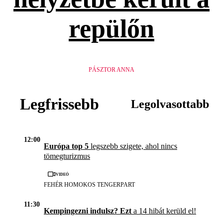
repülőn
PÁSZTOR ANNA
Legfrissebb
Legolvasottabb
12:00
Európa top 5
legszebb szigete, ahol nincs
tömegturizmus
Videó
FEHÉR HOMOKOS TENGERPART
11:30
Kempingezni indulsz? Ezt
a 14 hibát kerüld el!