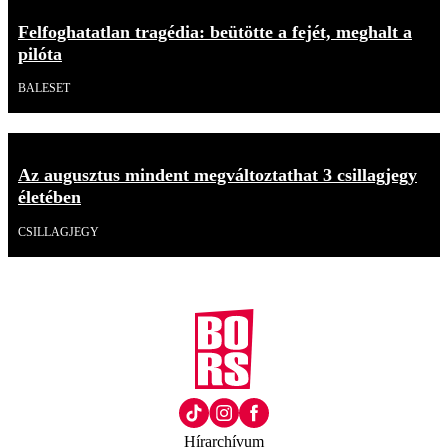
Felfoghatatlan tragédia: beütötte a fejét, meghalt a
pilóta
BALESET
Az augusztus mindent megváltoztathat 3 csillagjegy
életében
CSILLAGJEGY
Hírarchívum