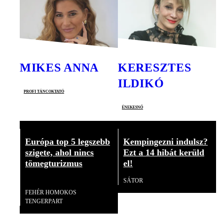
MIKES ANNA
KERESZTES
ILDIKÓ
profi táncoktató
énekesnő
Európa top 5 legszebb
Kempingezni indulsz?
szigete, ahol nincs
Ezt a 14 hibát kerüld
tömegturizmus
el!
SÁTOR
Videó
FEHÉR HOMOKOS
TENGERPART