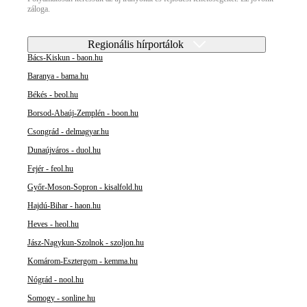
záloga.
Regionális hírportálok
Bács-Kiskun - baon.hu
Baranya - bama.hu
Békés - beol.hu
Borsod-Abaúj-Zemplén - boon.hu
Csongrád - delmagyar.hu
Dunaújváros - duol.hu
Fejér - feol.hu
Győr-Moson-Sopron - kisalfold.hu
Hajdú-Bihar - haon.hu
Heves - heol.hu
Jász-Nagykun-Szolnok - szoljon.hu
Komárom-Esztergom - kemma.hu
Nógrád - nool.hu
Somogy - sonline.hu