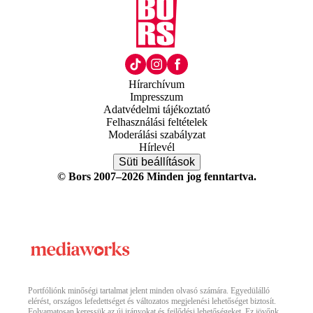
Hírarchívum
Impresszum
Adatvédelmi tájékoztató
Felhasználási feltételek
Moderálási szabályzat
Hírlevél
Süti beállítások
© Bors 2007–2026 Minden jog fenntartva.
Portfóliónk minőségi tartalmat jelent minden olvasó számára. Egyedülálló
elérést, országos lefedettséget és változatos megjelenési lehetőséget biztosít.
Folyamatosan keressük az új irányokat és fejlődési lehetőségeket. Ez jövőnk