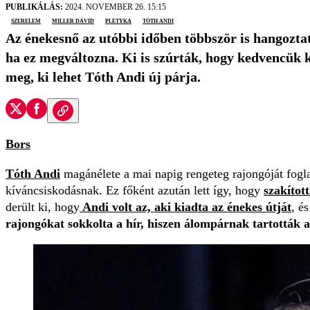
PUBLIKÁLÁS:
2024. NOVEMBER 26. 15:15
szerelem
Miller Dávid
pletyka
Tóth Andi
Az énekesnő az utóbbi időben többször is hangozta
ha ez megváltozna. Ki is szúrták, hogy kedvencük 
meg, ki lehet Tóth Andi új párja.
Bors
Tóth Andi
magánélete a mai napig rengeteg rajongóját foglal
kíváncsiskodásnak. Ez főként azután lett így, hogy
szakítot
derült ki, hogy
Andi volt az, aki kiadta az énekes útját
, é
rajongókat sokkolta a hír, hiszen álompárnak tartották a