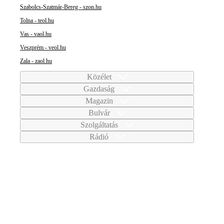
Szabolcs-Szatmár-Bereg - szon.hu
Tolna - teol.hu
Vas - vaol.hu
Veszprém - veol.hu
Zala - zaol.hu
Közélet
Gazdaság
Magazin
Bulvár
Szolgáltatás
Rádió