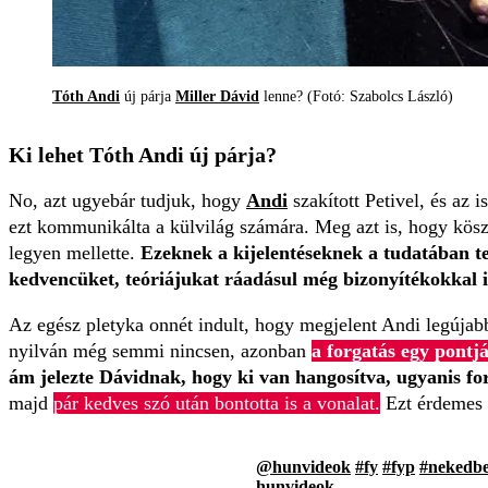
Tóth Andi
új párja
Miller Dávid
lenne? (Fotó: Szabolcs László)
Ki lehet Tóth Andi új párja?
No, azt ugyebár tudjuk, hogy
Andi
szakított Petivel, és az 
ezt kommunikálta a külvilág számára. Meg azt is, hogy kös
legyen mellette.
Ezeknek a kijelentéseknek a tudatában t
kedvencüket, teóriájukat ráadásul még bizonyítékokkal i
Az egész pletyka onnét indult, hogy megjelent Andi legúja
nyilván még semmi nincsen, azonban
a forgatás egy pontj
ám jelezte Dávidnak, hogy ki van hangosítva, ugyanis fo
majd
pár kedves szó után bontotta is a vonalat.
Ezt érdemes 
@hunvideok
#fy
#fyp
#nekedb
hunvideok