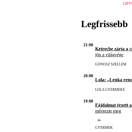
LIPT
Legfrissebb
21:00
Ketrecbe zárta a
gy
jön a világvége
GONOSZ SZELLEM
20:00
Lola: „Lenka ren
LOLA GYERMEKE
19:00
Fájdalmat érzett a
mérgezte meg
18+
GYERMEK