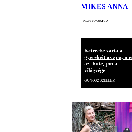
MIKES ANNA
profi táncoktató
Ketrecbe zárta a
gyerekeit az apa, me
azt hitte, jön a
világvége
GONOSZ SZELLEM