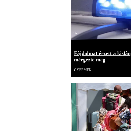
18+
Fájdalmat érzett a kislán
mérgezte meg
GYERMEK