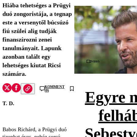
Hiába tehetséges a Prügyi
duó zongoristája, a tegnap
este a versenytől búcsúzó
fiú szülei alig tudják
finanszírozni zenei
tanulmányait. Lapunk
azonban talált egy
Videó
lehetséges kiutat Ricsi
számára.
KOMMENT
(0)
Egyre 
T. D.
felhá
Sebesty
Babos Richárd, a Prügyi duó
tizenhat éves, nehéz sorsú