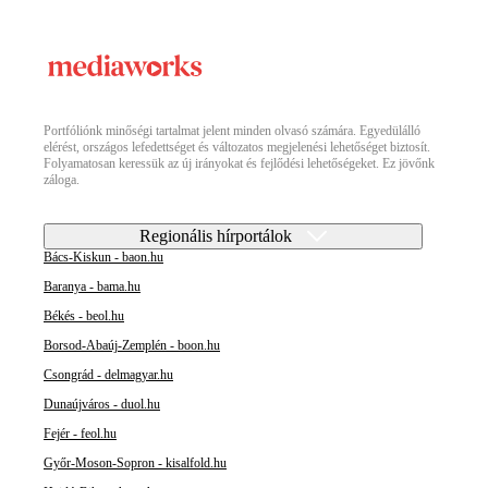
Portfóliónk minőségi tartalmat jelent minden olvasó számára. Egyedülálló
elérést, országos lefedettséget és változatos megjelenési lehetőséget biztosít.
Folyamatosan keressük az új irányokat és fejlődési lehetőségeket. Ez jövőnk
záloga.
Regionális hírportálok
Bács-Kiskun - baon.hu
Baranya - bama.hu
Békés - beol.hu
Borsod-Abaúj-Zemplén - boon.hu
Csongrád - delmagyar.hu
Dunaújváros - duol.hu
Fejér - feol.hu
Győr-Moson-Sopron - kisalfold.hu