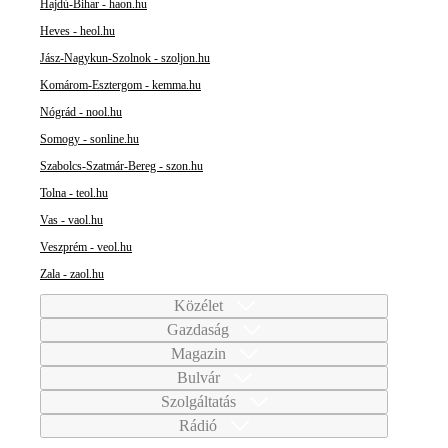
Hajdú-Bihar - haon.hu
Heves - heol.hu
Jász-Nagykun-Szolnok - szoljon.hu
Komárom-Esztergom - kemma.hu
Nógrád - nool.hu
Somogy - sonline.hu
Szabolcs-Szatmár-Bereg - szon.hu
Tolna - teol.hu
Vas - vaol.hu
Veszprém - veol.hu
Zala - zaol.hu
Közélet
Gazdaság
Magazin
Bulvár
Szolgáltatás
Rádió