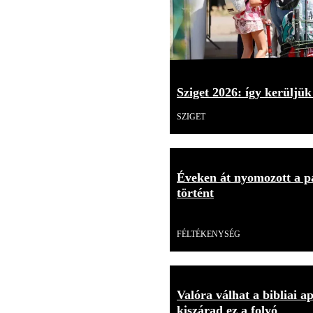
Sziget 2026: így kerüljük
SZIGET
Éveken át nyomozott a p
történt
Videó
FÉLTÉKENYSÉG
Valóra válhat a bibliai a
kiszárad ez a folyó