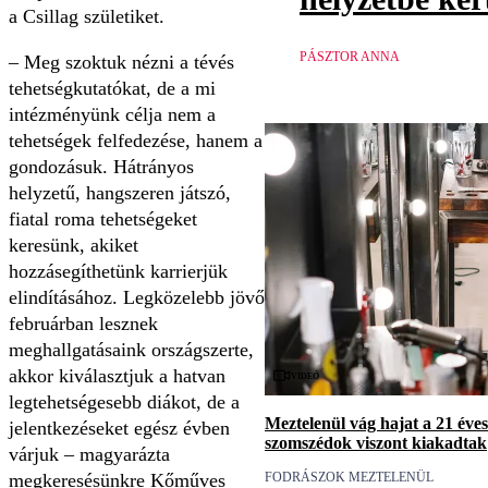
a Csillag születiket.
PÁSZTOR ANNA
– Meg szoktuk nézni a tévés
tehetségkutatókat, de a mi
intézményünk célja nem a
tehetségek felfedezése, hanem a
gondozásuk. Hátrányos
helyzetű, hangszeren játszó,
fiatal roma tehetségeket
keresünk, akiket
hozzásegíthetünk karrierjük
elindításához. Legközelebb jövő
februárban lesznek
meghallgatásaink országszerte,
akkor kiválasztjuk a hatvan
Videó
legtehetségesebb diákot, de a
Meztelenül vág hajat a 21 éves
jelentkezéseket egész évben
szomszédok viszont kiakadtak
várjuk – magyarázta
megkeresésünkre Kőműves
FODRÁSZOK MEZTELENÜL