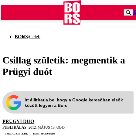
BORS
/
Celeb
Csillag születik: megmentik a
Prügyi duót
Itt állíthatja be, hogy a Google keresőben elsők
között legyen a Bors
PRÜGYI DUÓ
PUBLIKÁLÁS:
2012. MÁJUS 13. 09:45
Csillag Születik
tehetségkutató