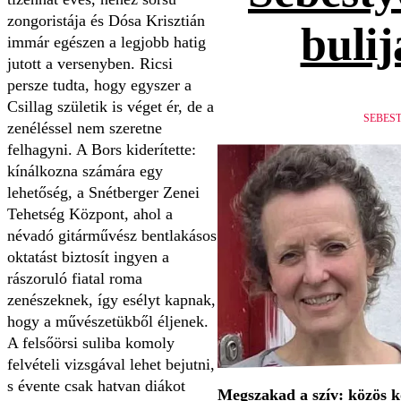
zongoristája és Dósa Krisztián
bulij
immár egészen a legjobb hatig
jutott a versenyben. Ricsi
persze tudta, hogy egyszer a
Csillag születik is véget ér, de a
SEBES
zenéléssel nem szeretne
felhagyni. A Bors kiderítette:
kínálkozna számára egy
lehetőség, a Snétberger Zenei
Tehetség Központ, ahol a
névadó gitárművész bentlakásos
oktatást biztosít ingyen a
rászoruló fiatal roma
zenészeknek, így esélyt kapnak,
hogy a művészetükből éljenek.
A felsőörsi suliba komoly
felvételi vizsgával lehet bejutni,
s évente csak hatvan diákot
Megszakad a szív: közös 