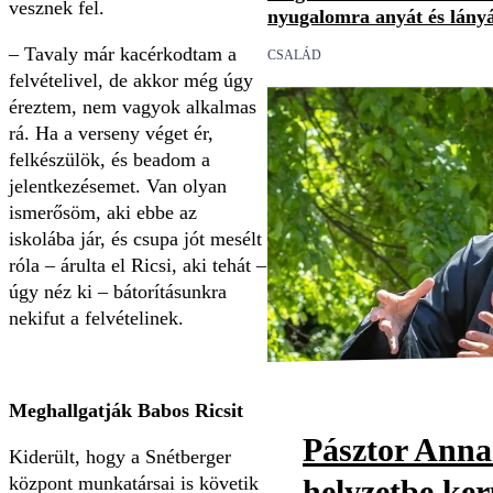
vesznek fel.
nyugalomra anyát és lány
– Tavaly már kacérkodtam a
CSALÁD
felvételivel, de akkor még úgy
éreztem, nem vagyok alkalmas
rá. Ha a verseny véget ér,
felkészülök, és beadom a
jelentkezésemet. Van olyan
ismerősöm, aki ebbe az
iskolába jár, és csupa jót mesélt
róla – árulta el Ricsi, aki tehát –
úgy néz ki – bátorításunkra
nekifut a felvételinek.
Meghallgatják Babos Ricsit
Pásztor Anna
Kiderült, hogy a Snétberger
központ munkatársai is követik
helyzetbe ker