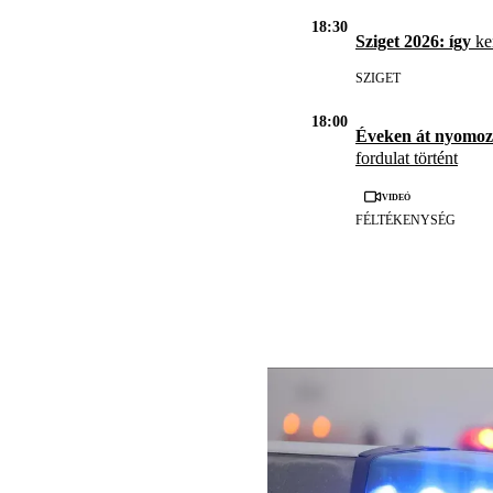
18:30
Sziget 2026: így
ker
SZIGET
18:00
Éveken át nyomoz
fordulat történt
Videó
FÉLTÉKENYSÉG