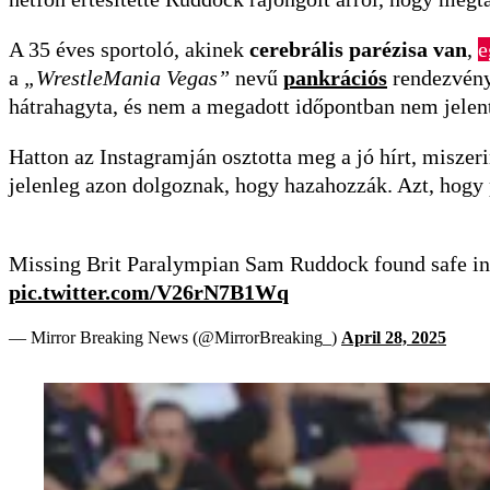
A 35 éves sportoló, akinek
cerebrális parézisa van
,
e
a
„WrestleMania Vegas”
nevű
pankrációs
rendezvénye
hátrahagyta, és nem a megadott időpontban nem jelent
Hatton az Instagramján osztotta meg a jó hírt, misze
jelenleg azon dolgoznak, hogy hazahozzák. Azt, hogy
Missing Brit Paralympian Sam Ruddock found safe in 
pic.twitter.com/V26rN7B1Wq
— Mirror Breaking News (@MirrorBreaking_)
April 28, 2025