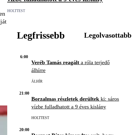
HOLTTEST
yen
ját
Legfrissebb
Legolvasottabb
6:00
Veréb Tamás reagált
a róla terjedő
álhírre
ÁLHÍR
21:00
Borzalmas részletek derültek
ki: sáros
vízbe fulladhatott a 9 éves kislány
HOLTTEST
20:00