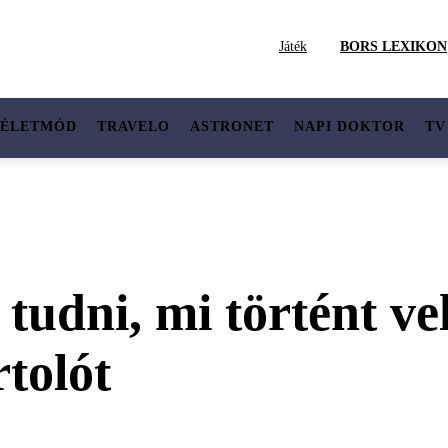
Játék
BORS LEXIKON
ÉLETMÓD
TRAVELO
ASTRONET
NAPI DOKTOR
TV
udni, mi történt vel
rtolót