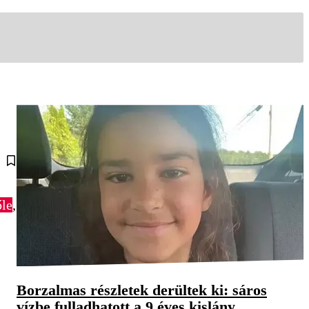
őle
,
Borzalmas részletek derültek ki: sáros
vízbe fulladhatott a 9 éves kislány