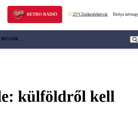
RETRO RÁDIÓ
25°C
Székesfehérvár
Ibolya névnap
 MŰSOR
e: külföldről kell