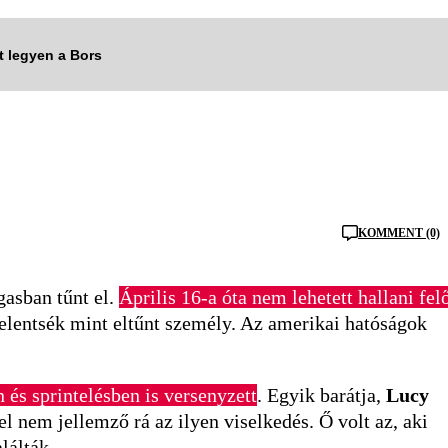
tt legyen a Bors
KOMMENT (0)
gasban tűnt el.
Április 16-a óta nem lehetett hallani fel
ejelentsék mint eltűnt személy. Az amerikai hatóságok
 és sprintelésben is versenyzett
. Egyik barátja,
Lucy
el nem jellemző rá az ilyen viselkedés. Ő volt az, aki
lálták.