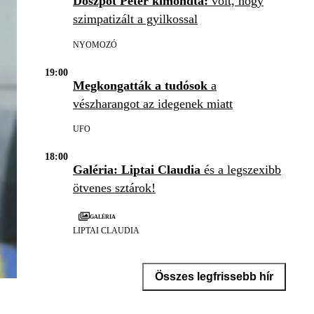
Doszpot Péter kimondta:
volt, hogy
szimpatizált a gyilkossal
NYOMOZÓ
19:00
Megkongatták a tudósok
a
vészharangot az idegenek miatt
UFO
18:00
Galéria: Liptai Claudia
és a legszexibb
ötvenes sztárok!
Galéria
LIPTAI CLAUDIA
Összes legfrissebb hír