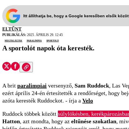
Itt állíthatja be, hogy a Google keresőben elsők közö
ELTŰNT
PUBLIKÁLÁS:
2025. ÁPRILIS 29. 12:45
megtalálták
paralimpia
sportoló
A sportolót napok óta keresték.
A brit
paralimpiai
versenyző,
Sam Ruddock
, Las Ve
ezért április 24-én értesítették a rendőrséget, hogy b
azóta keresték Ruddockot. - írja a
Velo
Ruddock többek között
súlylökésben, kerékpározásban
Hatton
, azt mondta, hogy az
eltűnése szokatlan
, miv
hétfőn értesítette Ruddock rajongóit arról, hogy megta