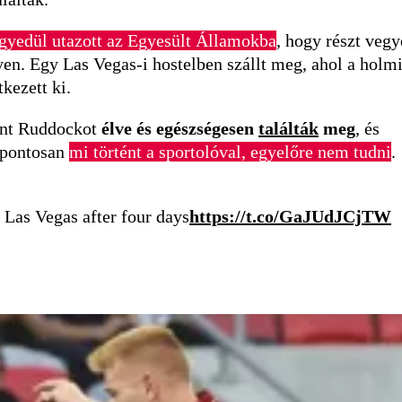
gyedül utazott az Egyesült Államokba
, hogy részt veg
n. Egy Las Vegas-i hostelben szállt meg, ahol a holmi
kezett ki.
rint Ruddockot
élve és egészségesen
találták
meg
, és
 pontosan
mi történt a sportolóval, egyelőre nem tudni
.
Las Vegas after four days
https://t.co/GaJUdJCjTW