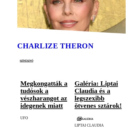
CHARLIZE THERON
színésznő
Megkongatták a
Galéria: Liptai
tudósok a
Claudia és a
vészharangot az
legszexibb
idegenek miatt
ötvenes sztárok!
UFO
Galéria
LIPTAI CLAUDIA