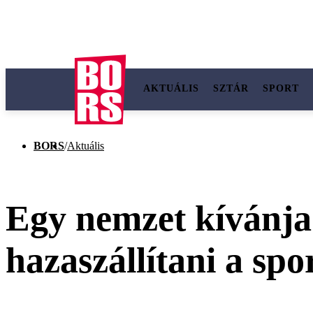
AKTUÁLIS
SZTÁR
SPORT
BORS
/
Aktuális
Egy nemzet kívánja t
hazaszállítani a spo