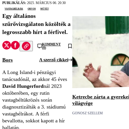
PUBLIKÁLÁS:
2025. MÁRCIUS 06. 20:30
vastagbélrák
orvos
műtét
Egy általános
szűrővizsgálaton közölték a
legrosszabb hírt a férfivel.
KOMMENT
(0)
Bors
A szerző cikkei
A Long Island-i pénzügyi
tanácsadónál, az akkor 45 éves
David Hungerford
nál 2023
októberében, egy rutin
Ketrecbe zárta a gyerekeit
vastagbéltükrözés során
világvége
diagnosztizálták a 3. stádiumú
vastagbélrákot. A férfi
GONOSZ SZELLEM
bevallotta, sokkot kapott a hír
hallatán.