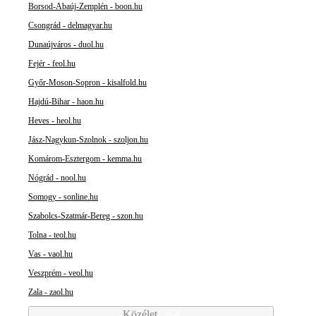
Borsod-Abaúj-Zemplén - boon.hu
Csongrád - delmagyar.hu
Dunaújváros - duol.hu
Fejér - feol.hu
Győr-Moson-Sopron - kisalfold.hu
Hajdú-Bihar - haon.hu
Heves - heol.hu
Jász-Nagykun-Szolnok - szoljon.hu
Komárom-Esztergom - kemma.hu
Nógrád - nool.hu
Somogy - sonline.hu
Szabolcs-Szatmár-Bereg - szon.hu
Tolna - teol.hu
Vas - vaol.hu
Veszprém - veol.hu
Zala - zaol.hu
Közélet