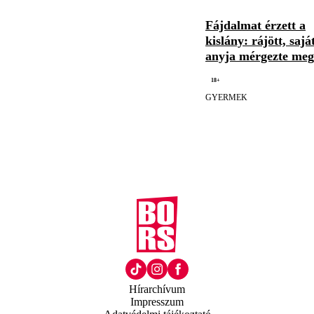
Fájdalmat érzett a
kislány: rájött, sajá
anyja mérgezte meg
18+
GYERMEK
Hírarchívum
Impresszum