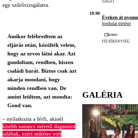
SZIGET
egy szűrővizsgálatra.
18:00
Éveken át nyomo
fordulat történt
Videó
Amikor felébredtem az
FÉLTÉKENYSÉG
eljárás után, közölték velem,
hogy az orvos látni akar. Azt
gondoltam, rendben, hiszen
családi barát. Biztos csak azt
akarja mondani, hogy
minden rendben van. De
GALÉRIA
amint leültem, azt mondta:
Gond van.
– nyilatkozta a férfi, akinél
kisebb narancs méretű daganatot
találtak, ezért műtétre volt