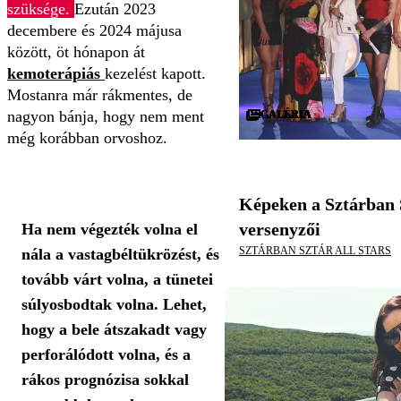
szüksége.
Ezután 2023
decembere és 2024 májusa
között, öt hónapon át
kemoterápiás
kezelést kapott.
Mostanra már rákmentes, de
nagyon bánja, hogy nem ment
GALÉRIA
GALÉRIA
GALÉRIA
GALÉRIA
GALÉRIA
GALÉRIA
GALÉRIA
GALÉRIA
GALÉRIA
GALÉRIA
GALÉRIA
GALÉRIA
GALÉRIA
GALÉRIA
GALÉRIA
GALÉRIA
GALÉRIA
GALÉRIA
GALÉRIA
GALÉRIA
GALÉRIA
GALÉRIA
GALÉRIA
GALÉRIA
GALÉRIA
GALÉRIA
GALÉRIA
GALÉRIA
GALÉRIA
GALÉRIA
még korábban orvoshoz.
Képeken a Sztárban S
versenyzői
Ha nem végezték volna el
SZTÁRBAN SZTÁR ALL STARS
nála a vastagbéltükrözést, és
tovább várt volna, a tünetei
súlyosbodtak volna. Lehet,
hogy a bele átszakadt vagy
perforálódott volna, és a
rákos prognózisa sokkal