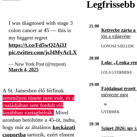
Legfrissebb
I was diagnosed with stage 3
21:00
colon cancer at 45 — this is
Ketrecbe zárta a
jön a világvége
my biggest regret
https://t.co/Fd5wQ2Ai3J
GONOSZ SZELLEM
pic.twitter.com/jsJ4MyAcLX
20:00
Lola: „Lenka re
— New York Post (@nypost)
March 4, 2025
LOLA GYERMEKE
19:00
Fájdalmat érzett
A St. Jamesben élő férfinak
mérgezte meg
semmilyen tünete nem volt, és a
18+
családjában sem fordult elő
korábban vastagbélrák.
Mivel
GYERMEK
azonban betöltötte a 45-öt, tudta,
18:30
hogy már az általános
kockázati
Sziget 2026: így
k
csoportba
tartozik, ezért elment