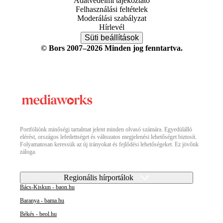
Adatvédelmi tájékoztató
Felhasználási feltételek
Moderálási szabályzat
Hírlevél
Süti beállítások
© Bors 2007–2026 Minden jog fenntartva.
Portfóliónk minőségi tartalmat jelent minden olvasó számára. Egyedülálló
elérést, országos lefedettséget és változatos megjelenési lehetőséget biztosít.
Folyamatosan keressük az új irányokat és fejlődési lehetőségeket. Ez jövőnk
záloga.
Regionális hírportálok
Bács-Kiskun - baon.hu
Baranya - bama.hu
Békés - beol.hu