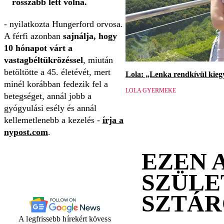
rosszabb lett volna.
- nyilatkozta Hungerford orvosa.
A férfi azonban
sajnálja, hogy
10 hónapot várt a
vastagbéltükrözéssel
, miután
betöltötte a 45. életévét, mert
Lola: „Lenka rendkívül kieg
minél korábban fedezik fel a
LOLA GYERMEKE
betegséget, annál jobb a
gyógyulási esély és annál
kellemetlenebb a kezelés -
írja a
nypost.com
.
EZEN 
SZÜLE
SZTÁ
A legfrissebb hírekért kövess