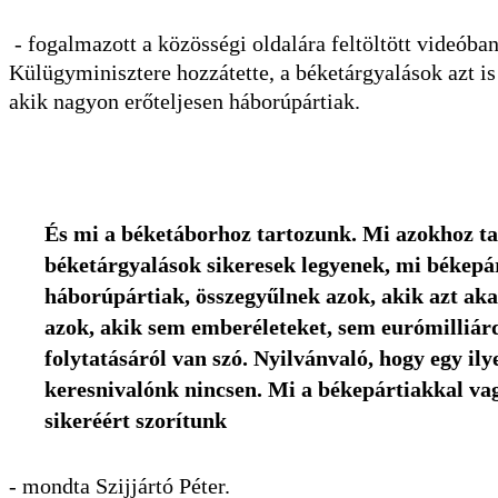
- fogalmazott a közösségi oldalára feltöltött videóba
Külügyminisztere hozzátette, a béketárgyalások azt i
akik nagyon erőteljesen háborúpártiak.
És mi a béketáborhoz tartozunk. Mi azokhoz ta
béketárgyalások sikeresek legyenek, mi békepá
háborúpártiak, összegyűlnek azok, akik azt aka
azok, akik sem emberéleteket, sem eurómilliá
folytatásáról van szó. Nyilvánvaló, hogy egy i
keresnivalónk nincsen. Mi a békepártiakkal va
sikeréért szorítunk
- mondta Szijjártó Péter.