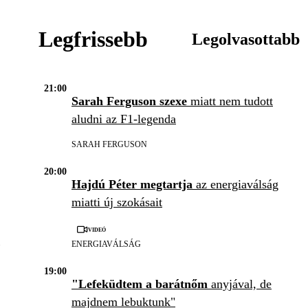
Legfrissebb
Legolvasottabb
21:00
Sarah Ferguson szexe
miatt nem tudott
aludni az F1-legenda
SARAH FERGUSON
20:00
Hajdú Péter megtartja
az energiaválság
miatti új szokásait
Videó
ENERGIAVÁLSÁG
19:00
"Lefeküdtem a barátnőm
anyjával, de
majdnem lebuktunk"