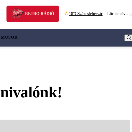
RETRO RÁDIÓ
18°C
Székesfehérvár
Lőrinc névnap
 MŰSOR
snivalónk!