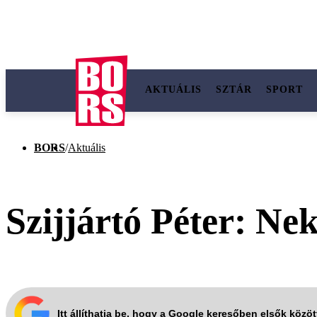
AKTUÁLIS
SZTÁR
SPORT
BORS
/
Aktuális
Szijjártó Péter: Ne
Itt állíthatja be, hogy a Google keresőben elsők közö