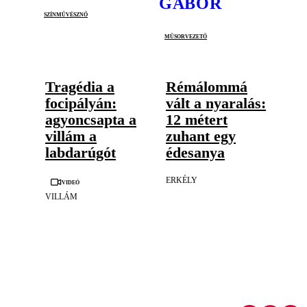
GÁBOR
színművésznő
műsorvezető
Tragédia a
Rémálommá
focipályán:
vált a nyaralás:
agyoncsapta a
12 métert
villám a
zuhant egy
labdarúgót
édesanya
ERKÉLY
Videó
VILLÁM