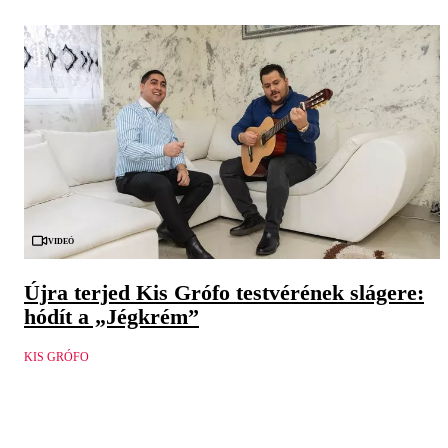
Videó
Újra terjed Kis Grófo testvérének slágere:
hódít a „Jégkrém”
KIS GRÓFO