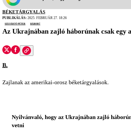
BÉKETÁRGYALÁS
PUBLIKÁLÁS:
2025. FEBRUÁR 27. 18:26
Szijjártó Péter
háború
Az Ukrajnában zajló háborúnak csak egy a
B.
Zajlanak az amerikai-orosz béketárgyalások.
Nyilvánvaló, hogy az Ukrajnában zajló háború
vetni