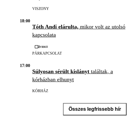
VISZONY
18:00
Tóth Andi elárulta,
mikor volt az utolsó
kapcsolata
Videó
PÁRKAPCSOLAT
17:00
Súlyosan sérült kislányt
találtak, a
kórházban elhunyt
KÓRHÁZ
Összes legfrissebb hír