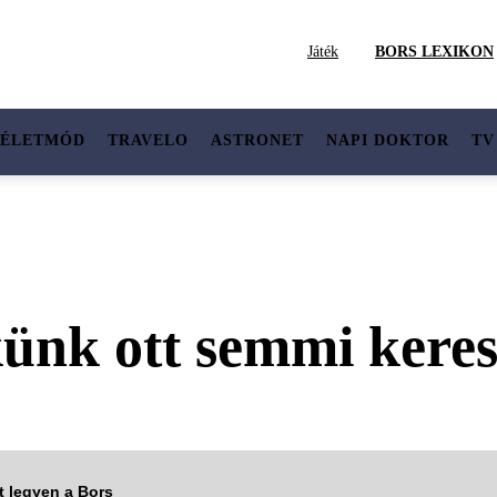
Játék
BORS LEXIKON
ÉLETMÓD
TRAVELO
ASTRONET
NAPI DOKTOR
TV
künk ott semmi kere
tt legyen a Bors