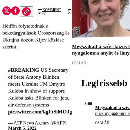
KOMMENT
(0)
Hétfőn folytatódnak a
béketárgyalások Oroszország és
Ukrajna között Kijev közlése
Megszakad a szív: közös 
szerint.
nyugalomra anyát és lány
CSALÁD
#BREAKING
US Secretary
of State Antony Blinken
Legfrissebb
meets Ukraine FM Dmytro
Kuleba in show of support;
Kuleba asks Blinken for jets,
8:00
air defense systems
Megszakad a szív
pic.twitter.com/kgFtSiMOJg
örök nyugalomra an
— AFP News Agency (@AFP)
CSALÁD
March 5, 2022