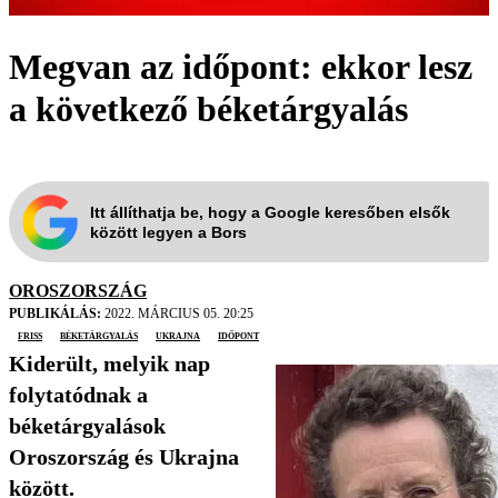
Megvan az időpont: ekkor lesz
a következő béketárgyalás
Itt állíthatja be, hogy a Google keresőben elsők
között legyen a Bors
OROSZORSZÁG
PUBLIKÁLÁS:
2022. MÁRCIUS 05. 20:25
friss
béketárgyalás
Ukrajna
időpont
Kiderült, melyik nap
folytatódnak a
béketárgyalások
Oroszország és Ukrajna
között.