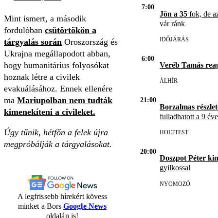
7:00
Jön a 35
fok, de az
Mint ismert, a második
vár ránk
fordulóban
csütörtökön a
IDŐJÁRÁS
tárgyalás során
Oroszország és
Ukrajna megállapodott abban,
6:00
hogy humanitárius folyosókat
Veréb Tamás reag
hoznak létre a civilek
ÁLHÍR
evakuálásához. Ennek ellenére
ma
Mariupolban nem tudták
21:00
Borzalmas részlet
kimenekíteni a civileket.
fulladhatott a 9 év
Úgy tűnik, hétfőn a felek újra
HOLTTEST
megpróbálják a tárgyalásokat.
20:00
Doszpot Péter ki
gyilkossal
NYOMOZÓ
A legfrissebb hírekért kövess
minket a Bors
Google News
oldalán is!