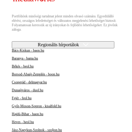
Portfóliónk minőségi tartalmat jelent minden olvasó számára. Egyedülálló
elérést, országos lefedettséget és változatos megjelenési lehetőséget biztosít.
Folyamatosan keressük az új irányokat és fejlődési lehetőségeket. Ez jövőnk
záloga.
Regionális hírportálok
Bács-Kiskun - baon.hu
Baranya - bama.hu
Békés - beol.hu
Borsod-Abaúj-Zemplén - boon.hu
Csongrád - delmagyar.hu
Dunaújváros - duol.hu
Fejér - feol.hu
Győr-Moson-Sopron - kisalfold.hu
Hajdú-Bihar - haon.hu
Heves - heol.hu
Jász-Nagykun-Szolnok - szoljon.hu