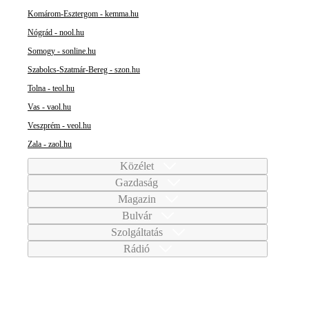
Komárom-Esztergom - kemma.hu
Nógrád - nool.hu
Somogy - sonline.hu
Szabolcs-Szatmár-Bereg - szon.hu
Tolna - teol.hu
Vas - vaol.hu
Veszprém - veol.hu
Zala - zaol.hu
Közélet
Gazdaság
Magazin
Bulvár
Szolgáltatás
Rádió