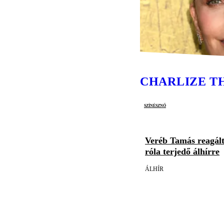
CHARLIZE T
színésznő
Veréb Tamás reagált
róla terjedő álhírre
ÁLHÍR