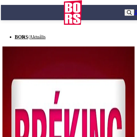
BORS
/
Aktuális