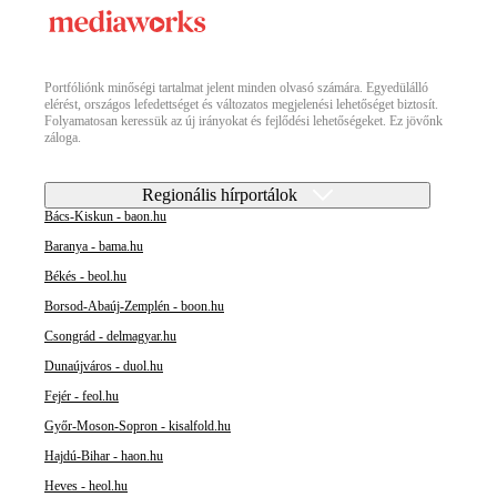
Portfóliónk minőségi tartalmat jelent minden olvasó számára. Egyedülálló
elérést, országos lefedettséget és változatos megjelenési lehetőséget biztosít.
Folyamatosan keressük az új irányokat és fejlődési lehetőségeket. Ez jövőnk
záloga.
Regionális hírportálok
Bács-Kiskun - baon.hu
Baranya - bama.hu
Békés - beol.hu
Borsod-Abaúj-Zemplén - boon.hu
Csongrád - delmagyar.hu
Dunaújváros - duol.hu
Fejér - feol.hu
Győr-Moson-Sopron - kisalfold.hu
Hajdú-Bihar - haon.hu
Heves - heol.hu