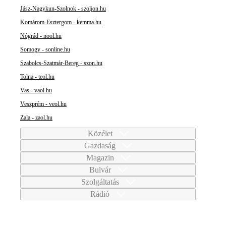
Jász-Nagykun-Szolnok - szoljon.hu
Komárom-Esztergom - kemma.hu
Nógrád - nool.hu
Somogy - sonline.hu
Szabolcs-Szatmár-Bereg - szon.hu
Tolna - teol.hu
Vas - vaol.hu
Veszprém - veol.hu
Zala - zaol.hu
Közélet
Gazdaság
Magazin
Bulvár
Szolgáltatás
Rádió