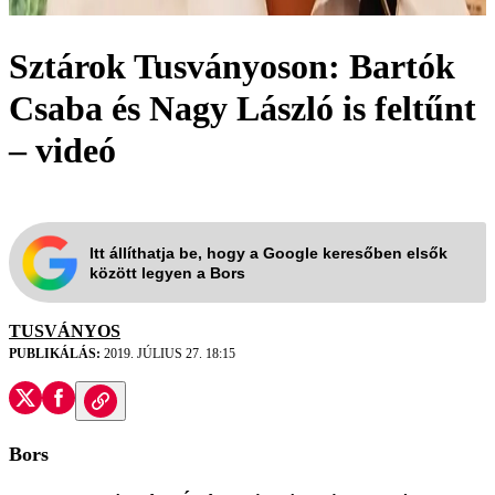
Sz­tá­rok Tus­vá­nyo­son: Bar­tók
Csaba és Nagy László is feltűnt
– videó
Itt állíthatja be, hogy a Google keresőben elsők
között legyen a Bors
TUSVÁNYOS
PUBLIKÁLÁS:
2019. JÚLIUS 27. 18:15
Bors