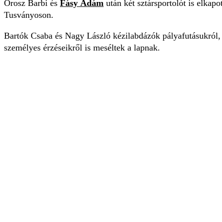
Orosz Barbi és
Fásy Ádám
után két sztársportolót is elkapot
Tusványoson.
Bartók Csaba és Nagy László kézilabdázók pályafutásukról, 
személyes érzéseikről is meséltek a lapnak.