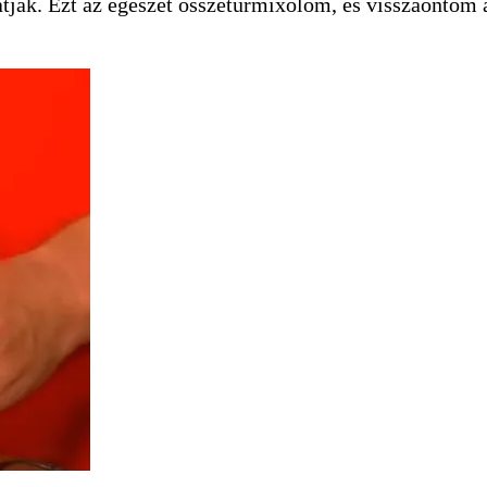
atják. Ezt az egészet összeturmixolom, és visszaöntöm a