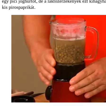
egy pici joghurtot, de a laktózérzékenyek ezt kihagyh
kis pirospaprikát.