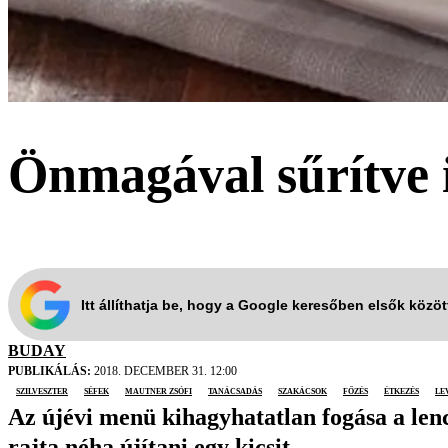
Önmagával sűrítve i
Itt állíthatja be, hogy a Google keresőben elsők közö
BUDAY
PUBLIKÁLÁS:
2018. DECEMBER 31. 12:00
Szilveszter
séfek
Mautner Zsófi
tanácsadás
szakácsok
főzés
étkezés
le
Az újévi menü kihagyhatatlan fogása a lenc
rajta néha újítani egy kicsit.