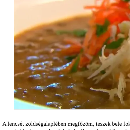
A lencsét zöldségalaplében megfőzöm, teszek bele fokh