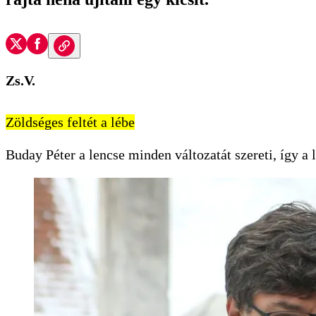
Zs.V.
Zöldséges feltét a lébe
Buday Péter a lencse minden vál­tozatát szereti, így a 