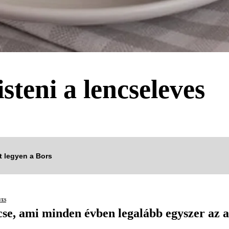
steni a lencseleves
tt legyen a Bors
ves
se, ami minden évben legalább egyszer az as