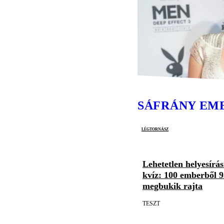
SÁFRÁNY EM
légtornász
Lehetetlen helyesírás
kvíz: 100 emberből 9
megbukik rajta
TESZT