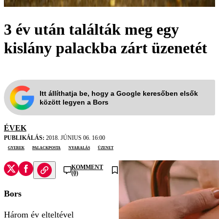
3 év után találták meg egy
kislány palackba zárt üzenetét
Itt állíthatja be, hogy a Google keresőben elsők
között legyen a Bors
ÉVEK
PUBLIKÁLÁS:
2018. JÚNIUS 06. 16:00
gyerek
palackposta
nyaralás
üzenet
KOMMENT
(0)
Bors
Három év elteltével