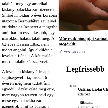
találták meg egy amerikai
kislány palackba zárt üzenetét.
Shiloé Khokhar 6 éves korában
utazott a Bermudákra szüleivel,
ott dobta az üzenetet a tengerbe,
amit három évvel később, egy
marokkói halász talált meg. A
Már csak hónapjai vannak h
megőrült
62 éves Hassan Elbaz nem
tudott angolul, így elküldte a
SÚLYOS PARANOIA
levelet a fiának. A két család
most a találkozót szervezi.
Legfrissebb
A levelet a kislány édesapja
segítségével írta, hiszen 6
évesen még nem tudott írni
18:00
egyedül. Azért kérte meg erre,
Galéria: Liptai Cl
sztárok!
mert nagyon tetszett neki egy
mese egy palackba zárt
Galéria
üzenetről, amit az édesapja
LIPTAI CLAUDIA