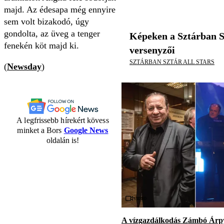
majd. Az édesapa még ennyire
sem volt bizakodó, úgy
gondolta, az üveg a tenger
Képeken a Sztárban S
fenekén köt majd ki.
versenyzői
SZTÁRBAN SZTÁR ALL STARS
(
Newsday
)
A legfrissebb hírekért kövess
minket a Bors
Google News
oldalán is!
Videó
A vízgazdálkodás Zámbó Árpy