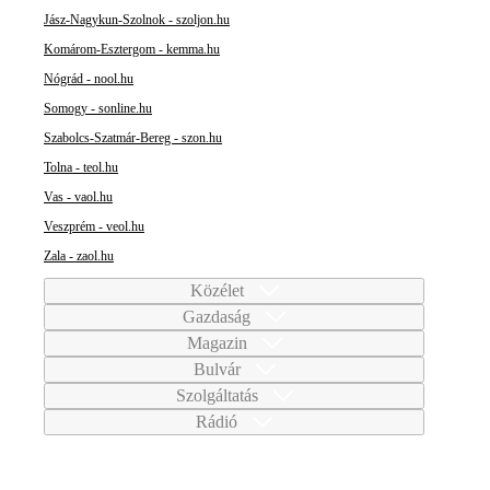
Jász-Nagykun-Szolnok - szoljon.hu
Komárom-Esztergom - kemma.hu
Nógrád - nool.hu
Somogy - sonline.hu
Szabolcs-Szatmár-Bereg - szon.hu
Tolna - teol.hu
Vas - vaol.hu
Veszprém - veol.hu
Zala - zaol.hu
Közélet
Gazdaság
Magazin
Bulvár
Szolgáltatás
Rádió