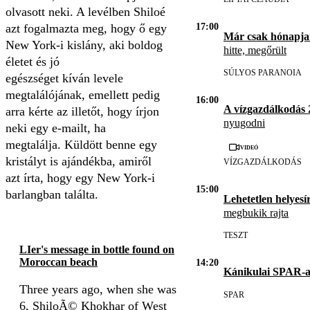
olvasott neki. A levélben Shiloé
azt fogalmazta meg, hogy ő egy
17:00
Már csak hónapja
New York-i kislány, aki boldog
hitte, megőrült
életet és jó
SÚLYOS PARANOIA
egészséget kíván levele
megtalálójának, emellett pedig
16:00
A vízgazdálkodás
arra kérte az illetőt, hogy írjon
nyugodni
neki egy e-mailt, ha
megtalálja. Küldött benne egy
Videó
kristályt is ajándékba, amiről
VÍZGAZDÁLKODÁS
azt írta, hogy egy New York-i
15:00
barlangban találta.
Lehetetlen helyesír
megbukik rajta
TESZT
LIer's message in bottle found on
Moroccan beach
14:20
Kánikulai SPAR-a
Three years ago, when she was
SPAR
6, ShiloÃ© Khokhar of West