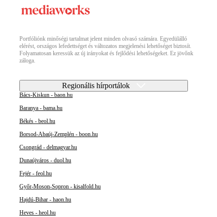
Portfóliónk minőségi tartalmat jelent minden olvasó számára. Egyedülálló
elérést, országos lefedettséget és változatos megjelenési lehetőséget biztosít.
Folyamatosan keressük az új irányokat és fejlődési lehetőségeket. Ez jövőnk
záloga.
Regionális hírportálok
Bács-Kiskun - baon.hu
Baranya - bama.hu
Békés - beol.hu
Borsod-Abaúj-Zemplén - boon.hu
Csongrád - delmagyar.hu
Dunaújváros - duol.hu
Fejér - feol.hu
Győr-Moson-Sopron - kisalfold.hu
Hajdú-Bihar - haon.hu
Heves - heol.hu