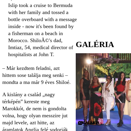
Islip took a cruise to Bermuda
with her family and tossed a
bottle overboard with a message
inside - now it's been found by
a fisherman on a beach in
Morocco. ShiloÃ©'s dad,
GALÉRIA
Imtiaz, 54, medical director of
hospitalists at John T.
– Már kezdtem feladni, azt
hittem sose találja meg senki –
mondta a ma már 9 éves Shiloé.
A kislány a család „nagy
térképén” kereste meg
Marokkót, de nem is gondolta
volna, hogy olyan messzire jut
majd levele, azt hitte, az
GALÉRIA
GALÉRIA
GALÉRIA
GALÉRIA
GALÉRIA
GALÉRIA
GALÉRIA
GALÉRIA
GALÉRIA
GALÉRIA
GALÉRIA
GALÉRIA
GALÉRIA
GALÉRIA
GALÉRIA
GALÉRIA
GALÉRIA
GALÉRIA
GALÉRIA
GALÉRIA
GALÉRIA
GALÉRIA
GALÉRIA
GALÉRIA
GALÉRIA
GALÉRIA
GALÉRIA
GALÉRIA
GALÉRIA
GALÉRIA
áramlatok Anglia felé sodorják