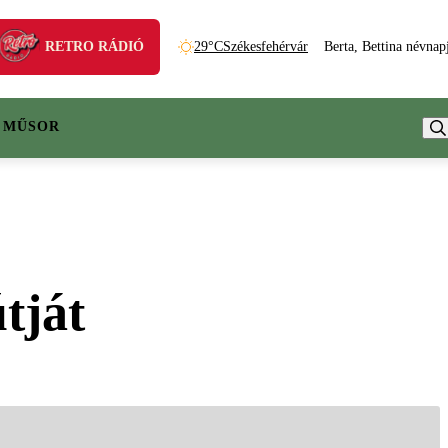
RETRO RÁDIÓ
29°C
Székesfehérvár
Berta, Bettina névnap
 MŰSOR
tját