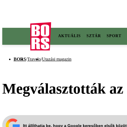
AKTUÁLIS
SZTÁR
SPORT
BORS
/
Travelo
/
Utazási magazin
Megválasztották az
Itt állíthatja be, hogy a Google keresőben elsők közö