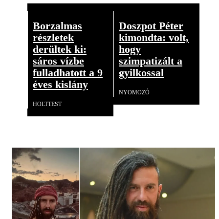
Borzalmas
Doszpot Péter
részletek
kimondta: volt,
derültek ki:
hogy
sáros vízbe
szimpatizált a
fulladhatott a 9
gyilkossal
éves kislány
NYOMOZÓ
HOLTTEST