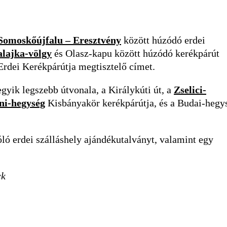
Somoskőújfalu – Eresztvény
között húzódó erdei
alajka-völgy
és Olasz-kapu között húzódó kerékpárút
 Erdei Kerékpárútja megtisztelő címet.
gyik legszebb útvonala, a Királykúti út, a
Zselici-
ni-hegység
Kisbányakör kerékpárútja, és a Budai-hegy
óló erdei szálláshely ajándékutalványt, valamint egy
ck