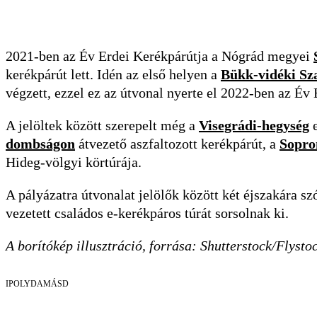
2021-ben az Év Erdei Kerékpárútja a Nógrád megyei
kerékpárút lett. Idén az első helyen a
Bükk-vidéki Sz
végzett, ezzel ez az útvonal nyerte el 2022-ben az Év
A jelöltek között szerepelt még a
Visegrádi-hegység
e
dombságon
átvezető aszfaltozott kerékpárút, a
Sopro
Hideg-völgyi körtúrája.
A pályázatra útvonalat jelölők között két éjszakára sz
vezetett családos e-kerékpáros túrát sorsolnak ki.
A borítókép illusztráció, forrása: Shutterstock/Flysto
IPOLYDAMÁSD