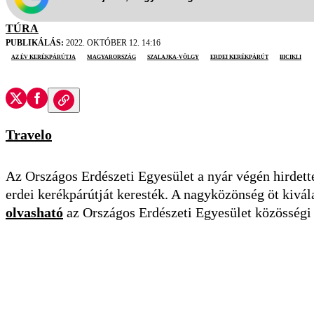
TÚRA
PUBLIKÁLÁS:
2022. OKTÓBER 12. 14:16
az év kerékpárútja
Magyarország
Szalajka-völgy
erdei kerékpárút
bicikli
Travelo
Az Országos Erdészeti Egyesület a nyár végén hirdet
erdei kerékpárútját keresték. A nagyközönség öt kivála
olvasható
az Országos Erdészeti Egyesület közösségi 