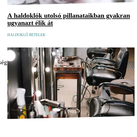
A haldoklók utolsó pillanataikban gyakran
ugyanazt élik át
HALDOKLÓ BETEGEK
ség
Videó