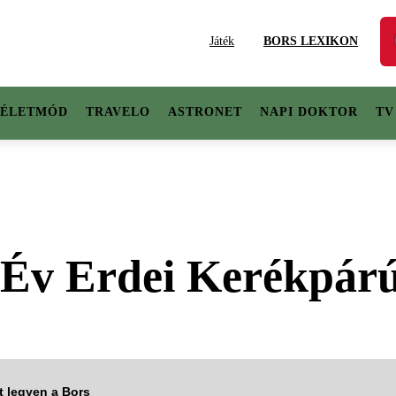
Játék
BORS LEXIKON
ÉLETMÓD
TRAVELO
ASTRONET
NAPI DOKTOR
TV
 Év Erdei Kerékpárú
tt legyen a Bors