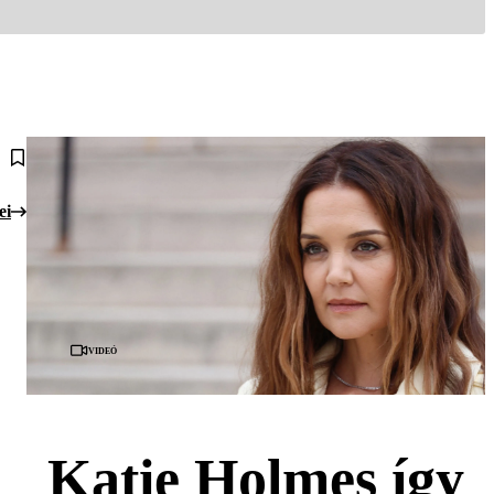
ei
Videó
Katie Holmes így