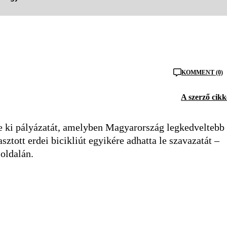
KOMMENT (0)
A szerző cikk
te ki pályázatát, amelyben Magyarország legkedveltebb
sztott erdei bicikliút egyikére adhatta le szavazatát –
oldalán.