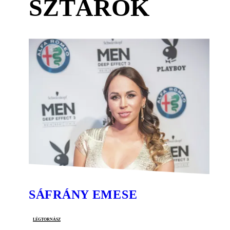
SZTÁROK
SÁFRÁNY EMESE
légtornász