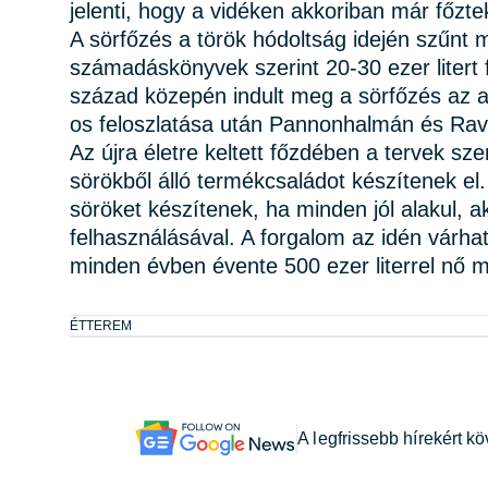
jelenti, hogy a vidéken akkoriban már főztek
A sörfőzés a török hódoltság idején szűnt m
számadáskönyvek szerint 20-30 ezer litert
század közepén indult meg a sörfőzés az 
os feloszlatása után Pannonhalmán és Rav
Az újra életre keltett főzdében a tervek sz
sörökből álló termékcsaládot készítenek el
söröket készítenek, ha minden jól alakul,
felhasználásával. A forgalom az idén várhat
minden évben évente 500 ezer literrel nő m
ÉTTEREM
A legfrissebb hírekért k