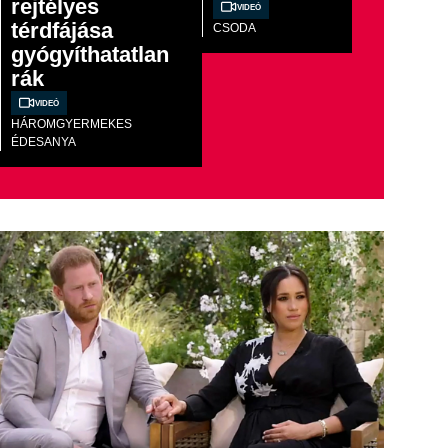
rejtélyes
Videó
térdfájása
CSODA
gyógyíthatatlan
rák
Videó
HÁROMGYERMEKES
ÉDESANYA