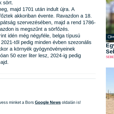
 sört.
eg, majd 1701 után indult újra. A
 főztek akkoriban évente. Ravazdon a 18.
apátság szervezésében, majd a rend 1786-
azdon is megszűnt a sörfőzés.
erint idén még négyféle, belga típusú
V
. 2021-től pedig minden évben szezonális
Eg
 akkor a környék gyógynövényeinek
Seb
óan 50 ezer liter lesz, 2024-ig pedig
SEBE
ajd.
övess minket a Bors
Google News
oldalán is!