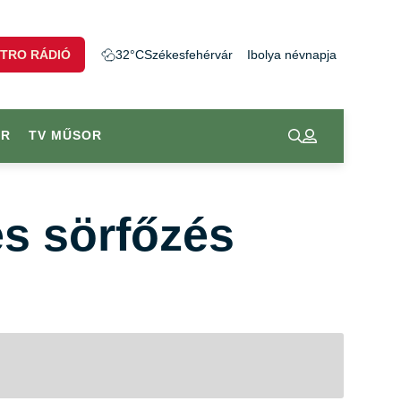
TRO RÁDIÓ
32°C
Székesfehérvár
Ibolya névnapja
OR
TV MŰSOR
és sörfőzés