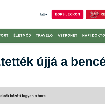
Játék
BORS LEXIKON
RE
PORT
ÉLETMÓD
TRAVELO
ASTRONET
NAPI DOKT
ették újjá a benc
 elsők között legyen a Bors