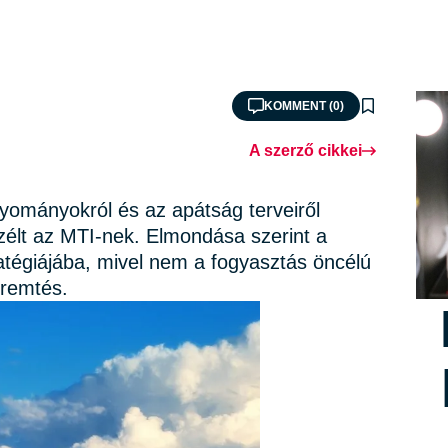
KOMMENT (0)
A szerző cikkei
gyományokról és az apátság terveiről
élt az MTI-nek. Elmondása szerint a
tratégiájába, mivel nem a fogyasztás öncélú
eremtés.