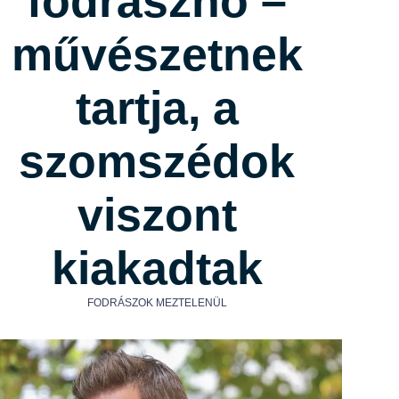
fodrásznő –
művészetnek
tartja, a
szomszédok
viszont
kiakadtak
FODRÁSZOK MEZTELENÜL