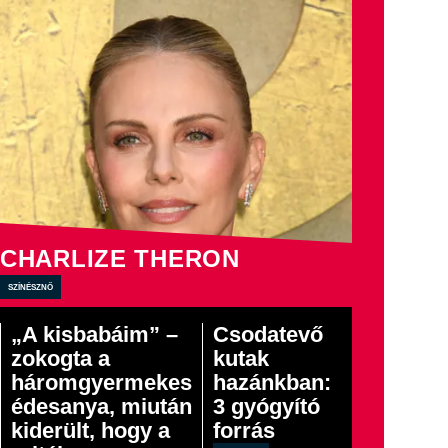
CHARLIZE THERON
színésznő
„A kisbabáim” –
Csodatevő
zokogta a
kutak
háromgyermekes
hazánkban:
édesanya, miután
3 gyógyító
kiderült, hogy a
forrás