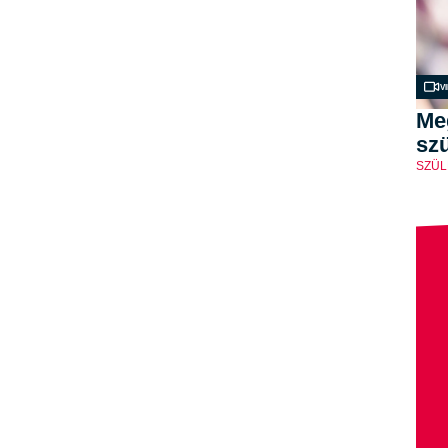
V
Me
szü
SZÜL