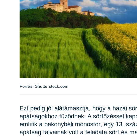
Forrás: Shutterstock.com
Ezt pedig jól alátámasztja, hogy a hazai sö
apátságokhoz fűződnek. A sörfőzéssel kap
említik a bakonybéli monostor, egy 13. szá
apátság falvainak volt a feladata sört és m