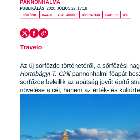
PANNONHALMA
PUBLIKÁLÁS:
2020. JÚLIUS 22. 17:18
sörfőzde
Ravazd
apátsági sör
sörgyártás
gasztro
sör
Travelo
Az új sörfőzde történetéről, a sőrfőzési ha
Hortobágyi T. Cirill
pannonhalmi főapát besz
sörfőzde beleillik az apátság jövőt építő s
növelése a cél, hanem az érték- és kultúrt