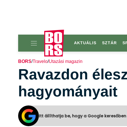
AKTUÁLIS
SZTÁR
S
BORS
/
Travelo
/
Utazási magazin
Ravazdon éleszt
hagyományait
Itt állíthatja be, hogy a Google keresőben