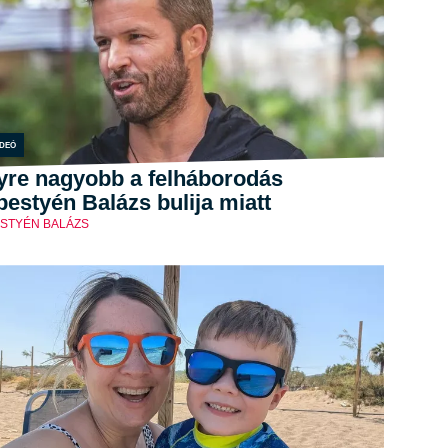
ideó
yre nagyobb a felháborodás
estyén Balázs bulija miatt
STYÉN BALÁZS