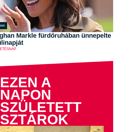
ideó
ghan Markle fürdőruhában ünnepelte
linapját
ETÉSNAP
EZEN A
NAPON
SZÜLETETT
SZTÁROK