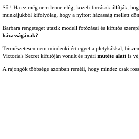
Sőt! Ha ez még nem lenne elég, közeli források állítják, ho
munkájukból kifolyólag, hogy a nyitott házasság mellett dön
Barbara rengeteget utazik modell fotózásai és kifutós szere
házasságának?
Természetesen nem mindenki ért egyet a pletykákkal, hiszen 
Victoria's Secret kifutóján vonult és nyári
műtéte alatt
is v
A rajongók többsége azonban reméli, hogy mindez csak rossz