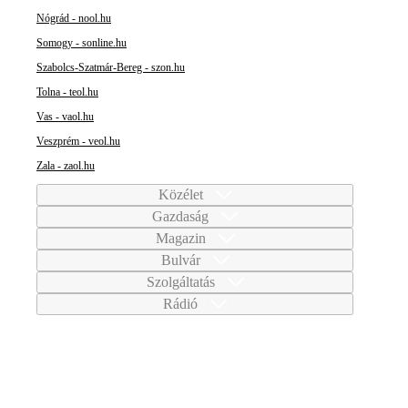
Nógrád - nool.hu
Somogy - sonline.hu
Szabolcs-Szatmár-Bereg - szon.hu
Tolna - teol.hu
Vas - vaol.hu
Veszprém - veol.hu
Zala - zaol.hu
Közélet
Gazdaság
Magazin
Bulvár
Szolgáltatás
Rádió