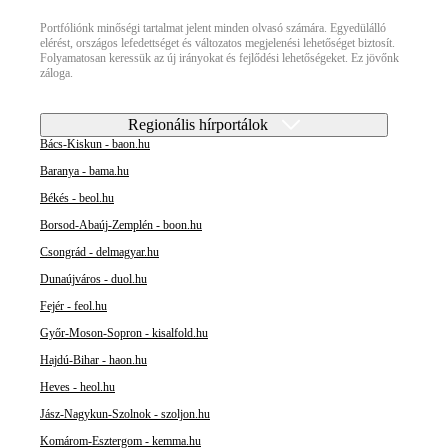
Portfóliónk minőségi tartalmat jelent minden olvasó számára. Egyedülálló
elérést, országos lefedettséget és változatos megjelenési lehetőséget biztosít.
Folyamatosan keressük az új irányokat és fejlődési lehetőségeket. Ez jövőnk
záloga.
Regionális hírportálok
Bács-Kiskun - baon.hu
Baranya - bama.hu
Békés - beol.hu
Borsod-Abaúj-Zemplén - boon.hu
Csongrád - delmagyar.hu
Dunaújváros - duol.hu
Fejér - feol.hu
Győr-Moson-Sopron - kisalfold.hu
Hajdú-Bihar - haon.hu
Heves - heol.hu
Jász-Nagykun-Szolnok - szoljon.hu
Komárom-Esztergom - kemma.hu