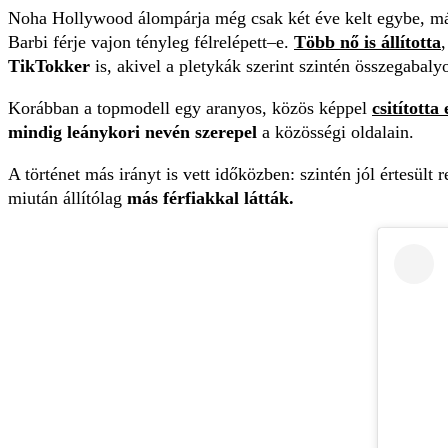
Noha Hollywood álompárja még csak két éve kelt egybe, m
Barbi férje vajon tényleg félrelépett–e.
Több nő is állította
TikTokker
is, akivel a pletykák szerint szintén összegabalyo
Korábban a topmodell egy aranyos, közös képpel
csitította
mindig leánykori nevén szerepel
a közösségi oldalain.
A történet más irányt is vett időközben: szintén jól értesült
miután állítólag
más férfiakkal látták.