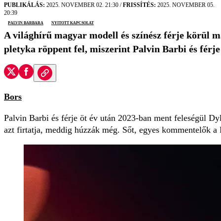
PUBLIKÁLÁS:
2025. NOVEMBER 02. 21:30
/
FRISSÍTÉS:
2025. NOVEMBER 05.
20:39
Palvin Barbara
nyitott kapcsolat
A világhírű magyar modell és színész férje körül
pletyka röppent fel, miszerint Palvin Barbi és férj
Bors
Palvin Barbi és férje öt év után 2023-ban ment feleségül Dy
azt firtatja, meddig húzzák még. Sőt, egyes kommentelők a