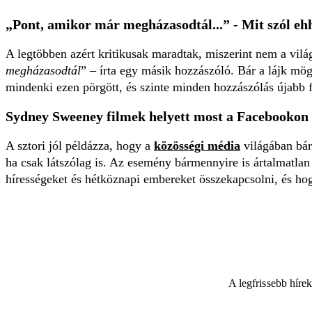
„Pont, amikor már megházasodtál...” - Mit szól ehh
A legtöbben azért kritikusak maradtak, miszerint nem a vilá
megházasodtál
” – írta egy másik hozzászóló. Bár a lájk mögöt
mindenki ezen pörgött, és szinte minden hozzászólás újabb fan
Sydney Sweeney filmek helyett most a Facebookon 
A sztori jól példázza, hogy a
közösségi média
világában bár
ha csak látszólag is. Az esemény bármennyire is ártalmatlan
hírességeket és hétköznapi embereket összekapcsolni, és ho
A legfrissebb híre