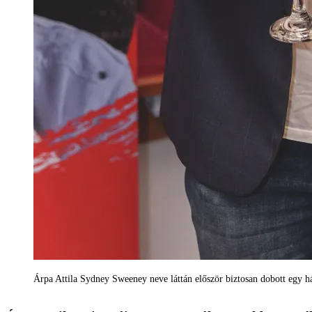
Árpa Attila Sydney Sweeney neve láttán először biztosan dobott egy h