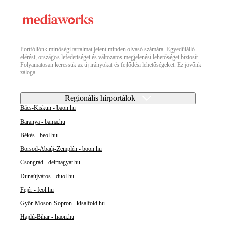
Portfóliónk minőségi tartalmat jelent minden olvasó számára. Egyedülálló
elérést, országos lefedettséget és változatos megjelenési lehetőséget biztosít.
Folyamatosan keressük az új irányokat és fejlődési lehetőségeket. Ez jövőnk
záloga.
Regionális hírportálok
Bács-Kiskun - baon.hu
Baranya - bama.hu
Békés - beol.hu
Borsod-Abaúj-Zemplén - boon.hu
Csongrád - delmagyar.hu
Dunaújváros - duol.hu
Fejér - feol.hu
Győr-Moson-Sopron - kisalfold.hu
Hajdú-Bihar - haon.hu