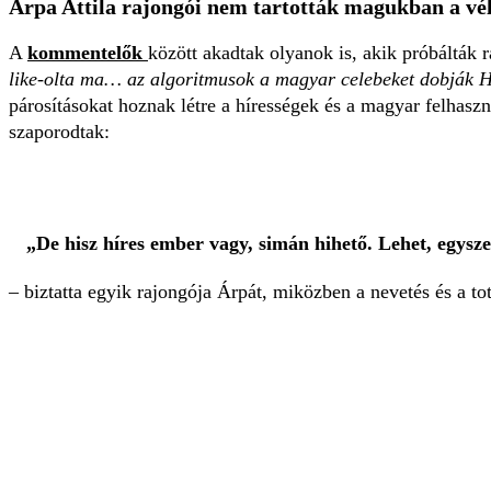
Árpa Attila rajongói nem tartották magukban a v
A
kommentelők
között akadtak olyanok is, akik próbálták r
like-olta ma… az algoritmusok a magyar celebeket dobják 
párosításokat hoznak létre a hírességek és a magyar felhasz
szaporodtak:
„De hisz híres ember vagy, simán hihető. Lehet, egysz
– biztatta egyik rajongója Árpát, miközben a nevetés és a t