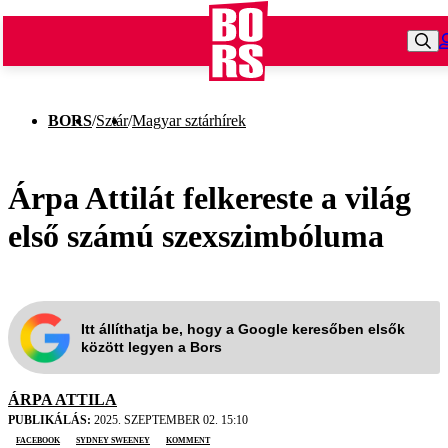
BORS
/
Sztár
/
Magyar sztárhírek
Árpa Attilát felkereste a világ
első számú szexszimbóluma
Itt állíthatja be, hogy a Google keresőben elsők
között legyen a Bors
ÁRPA ATTILA
PUBLIKÁLÁS:
2025. SZEPTEMBER 02. 15:10
facebook
Sydney Sweeney
komment