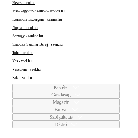
Heves - heol.hu
Jász-Nagykun-Szolnok - szoljon.hu
Komárom-Esztergom - kemma.hu
Nógrád - nool.hu
Somogy - sonline.hu
Szabolcs-Szatmár-Bereg - szon.hu
Tolna - teol.hu
Vas - vaol.hu
Veszprém - veol.hu
Zala - zaol.hu
Közélet
Gazdaság
Magazin
Bulvár
Szolgáltatás
Rádió