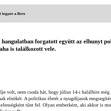
tt legyen a Bors
hangulatban forgatott együtt az elhunyt po
ha is találkozott vele.
je volt, nem csoda hát, hogy július 14-i halálhíre még 
 elnökét. A politikus életét a nyugdíjasok megsegítésér
elenségként tűnt fel. Olyan emberként, aki akkor is mo