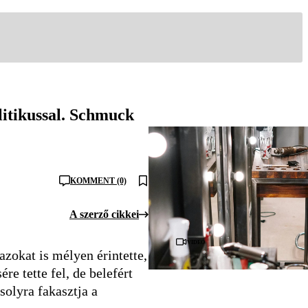
litikussal. Schmuck
KOMMENT (0)
A szerző cikkei
Videó
azokat is mélyen érintette,
e tette fel, de belefért
solyra fakasztja a