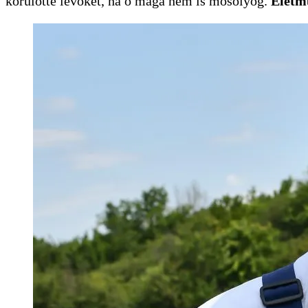
körülötte lévőket, ha ő maga nem is mosolyog.
Életmű