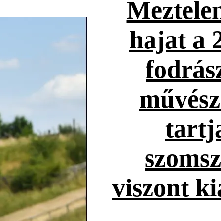
Meztelen
hajat a 
fodrás
művész
tartj
szoms
viszont k