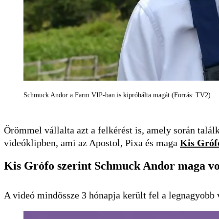
Schmuck Andor a Farm VIP-ban is kipróbálta magát (Forrás: TV2)
Örömmel vállalta azt a felkérést is, amely során talál
videóklipben, ami az Apostol, Pixa és maga
Kis Gróf
Kis Grófo szerint Schmuck Andor maga vol
A videó mindössze 3 hónapja került fel a legnagyobb