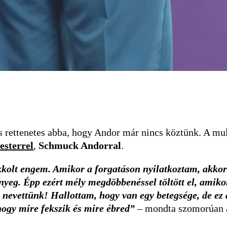
is rettenetes abba, hogy Andor már nincs köztünk. A mul
sterrel
,
Schmuck Andorral
.
kolt engem. Amikor a forgatáson nyilatkoztam, akkor 
nyeg. Épp ezért mély megdöbbenéssel töltött el, amiko
nevettünk! Hallottam, hogy van egy betegsége, de ez a
hogy mire fekszik és mire ébred”
– mondta szomorúan