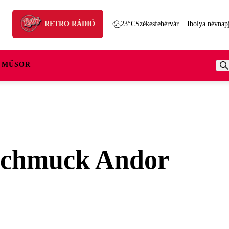
RETRO RÁDIÓ
23°C
Székesfehérvár
Ibolya névnap
 MŰSOR
 Schmuck Andor