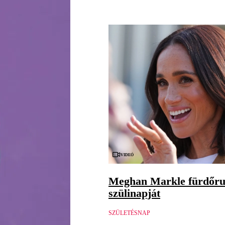
Videó
Meghan Markle fürdőru
szülinapját
SZÜLETÉSNAP