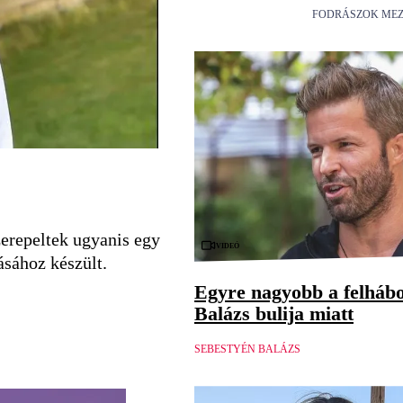
FODRÁSZOK MEZ
zerepeltek ugyanis egy
Videó
ásához készült.
Egyre nagyobb a felháb
Balázs bulija miatt
SEBESTYÉN BALÁZS