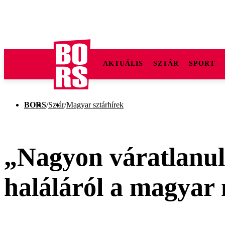
AKTUÁLIS
SZTÁR
SPORT
BORS
/
Sztár
/
Magyar sztárhírek
„Nagyon váratlanul
haláláról a magyar 