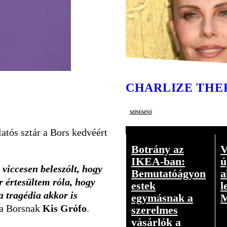
CHARLIZE THE
színésznő
atós sztár a Bors kedvéért
Botrány az
V
IKEA-ban:
ú
viccesen beleszólt, hogy
Bemutatóágyon
a
r értesültem róla, hogy
estek
l
 tragédia akkor is
egymásnak a
M
 a Borsnak
Kis Grófo
.
szerelmes
vásárlók a