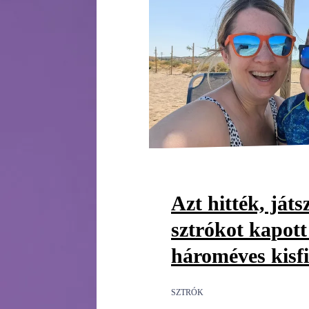
Azt hitték, játs
sztrókot kapott
hároméves kisf
SZTRÓK