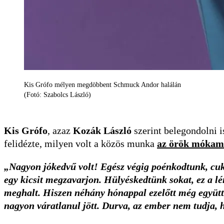
Kis Grófo mélyen megdöbbent Schmuck Andor halálán
(Fotó: Szabolcs László)
Kis Grófo
, azaz
Kozák László
szerint belegondolni 
felidézte, milyen volt a közös munka
az örök mókame
„Nagyon jókedvű volt! Egész végig poénkodtunk, cuk
egy kicsit megzavarjon. Hülyéskedtünk sokat, ez a lé
meghalt. Hiszen néhány hónappal ezelőtt még együtt 
nagyon váratlanul jött. Durva, az ember nem tudja, 