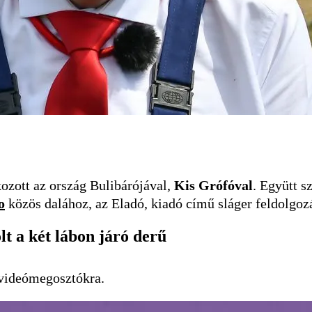
kozott az ország Bulibárójával,
Kis Grófóval
. Együtt s
o
közös dalához, az Eladó, kiadó című sláger feldolgoz
t a két lábon járó derű
 videómegosztókra.