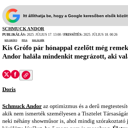
Itt állíthatja be, hogy a Google keresőben elsők közö
SCHMUCK ANDOR
PUBLIKÁLÁS:
2025. JÚLIUS 17. 13:00
/
FRISSÍTÉS:
2025. JÚLIUS 18. 00:26
Kis Grófo
Pixa
halálhír
Kis Grófo pár hónappal ezelőtt még remek 
Andor halála mindenkit megrázott, aki vala
Doris
Schmuck Andor
az optimizmus és a derű megtestesítő
akik nem ismerték személyesen a Tisztelet Társaságának
neki néhány showműsor is, ahol mindig szórakoztató j