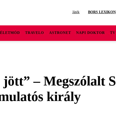
Játék
BORS LEXIKON
ÉLETMÓD
TRAVELO
ASTRONET
NAPI DOKTOR
TV
 jött” – Megszólalt
mulatós király