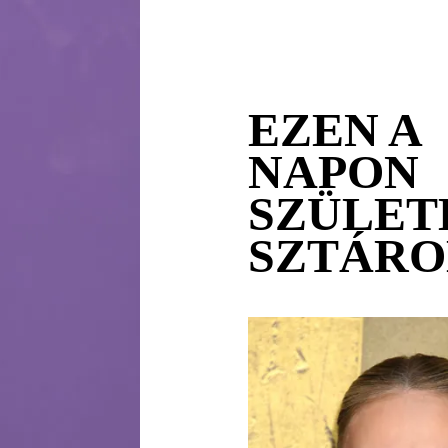
EZEN A
NAPON
SZÜLET
SZTÁR