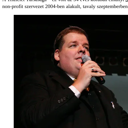
non-profit szervezet 2004-ben alakult, tavaly szeptemberbe