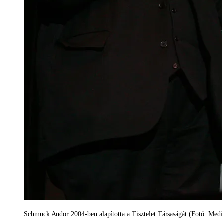
Schmuck Andor 2004-ben alapította a Tisztelet Társaságát (Fotó: Me