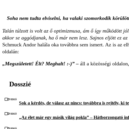
Soha nem tudta elviselni, ha valaki szomorkodik körülötte
Talán túlzott is volt az ő optimizmusa, ám ő így működött jó
akkor se aggódjanak, ha ő már nem lesz. Sajnos eljött ez az
Schmuck Andor halála oka továbbra sem ismert. Az is az elhu
oldalán:
„Megszületett! Élt? Meghalt! :-)” –
áll a közösségi oldalo
Dosszié
Videó
Sok a kérdés, de válasz az nincs: továbbra is rejtély, ki
Videó
„Az élet már egy másik világ pokla” – Hátborzongató in
Videó