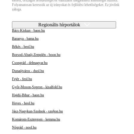
elérést, országos lefedettséget és változatos megjelenési lehetőséget biztosít.
Folyamatosan keressük az új irányokat és fejlődési lehetőségeket. Ez jövőnk
záloga.
Regionális hírportálok
Bács-Kiskun - baon.hu
Baranya - bama.hu
Békés - beol.hu
Borsod-Abaúj-Zemplén - boon.hu
Csongrád - delmagyar.hu
Dunaújváros - duol.hu
Fejér - feol.hu
Győr-Moson-Sopron - kisalfold.hu
Hajdú-Bihar - haon.hu
Heves - heol.hu
Jász-Nagykun-Szolnok - szoljon.hu
Komárom-Esztergom - kemma.hu
Nógrád - nool.hu