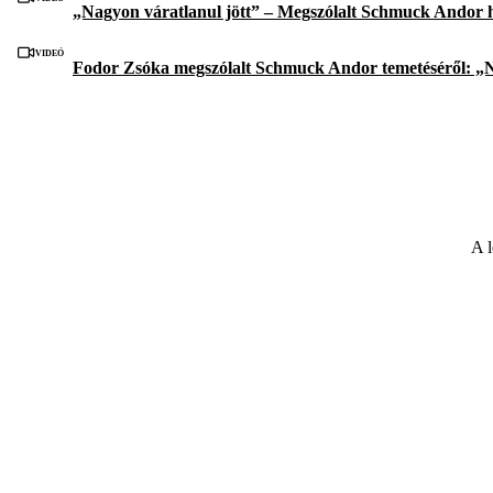
„Nagyon váratlanul jött” – Megszólalt Schmuck Andor h
Videó
Fodor Zsóka megszólalt Schmuck Andor temetéséről: „Ni
A l