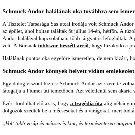
Schmuck Andor halálának oka továbbra sem ismer
A Tisztelet Társasága Sas utcai irodája volt Schmuck Andor b
az épület, ahol holtan találták őt július 14-én, hétfőn. A tűz
Andor halálával kapcsolatban, több tárgyat is lefoglaltak. A
vett. A Borsnak
többször beszélt arról
, hogy bizakodó a jöv
Halálának pontos oka egyelőre ismeretlen, de nem kizárt, 
Schmuck Andor könnyek helyett vidám emlékezést 
Egy dolog viszont biztos: Schmuck Andor azt szerette voln
látogatja a Fiumei úti temetőben. Azt véletlenül sem akarta
Ezért fordulhat elő az is, hogy
a tragédia óta
alig néhány mé
dolgozók szedték be a mécseseket és a virágokat, mert tudt
„Volt több virág és mécses is kint, és természetesen nagyon