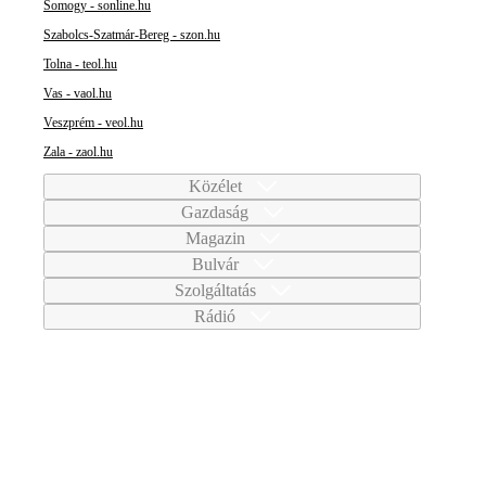
Somogy - sonline.hu
Szabolcs-Szatmár-Bereg - szon.hu
Tolna - teol.hu
Vas - vaol.hu
Veszprém - veol.hu
Zala - zaol.hu
Közélet
Gazdaság
Magazin
Bulvár
Szolgáltatás
Rádió