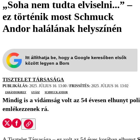
„Soha nem tudta elviselni...” –
ez történik most Schmuck
Andor halálának helyszínén
Itt állíthatja be, hogy a Google keresőben elsők
között legyen a Bors
TISZTELET TÁRSASÁGA
PUBLIKÁLÁS:
2025. JÚLIUS 16. 13:00
/
FRISSÍTÉS:
2025. JÚLIUS 16. 13:02
zarándokhely
gyász
Schmuck Andor
Mindig is a vidámság volt az 54 évesen elhunyt po
emlékezzenek rá.
A Tisztelet Társasága – ez volt az 54 éves korában elhunyt