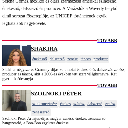
Selena Gomez mexikói és olasz származású amerikai színésznő,
énekesnő, dalszerző és producer. A Varázslók a Waverly helyből
című sorozat főszereplője, az UNICEF történetének egyik
legfiatalabb nagykövete.
TOVÁBB
SHAKIRA
énekesnő
dalszerző
zenész
táncos
producer
Shakira, négyszeres Grammy-díjas kolumbiai énekesnő és dalszerző, zenész,
producer és táncos, akit a 2000-es években tett szert világhírnévre. Két
gyermek édesanyja.
TOVÁBB
SZOLNOKI PÉTER
szinkronszínész
énekes
színész
dalszerző
zenész
zeneszerző
Szolnoki Péter Artisjus-díjas magyar zenész, énekes, zeneszerző,
hangszerelő, a Bon-Bon együttes énekese.