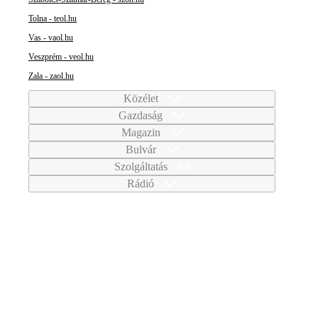
Tolna - teol.hu
Vas - vaol.hu
Veszprém - veol.hu
Zala - zaol.hu
Közélet
Gazdaság
Magazin
Bulvár
Szolgáltatás
Rádió