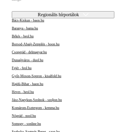
Regionális hírportálok
Bács-Kiskun - baon.hu
Baranya - bama.hu
Békés - beol.hu
Borsod-Abaúj-Zemplén - boon.hu
Csongrád - delmagyar.hu
Dunaújváros - duol.hu
Fejér - feol.hu
Győr-Moson-Sopron - kisalfold.hu
Hajdú-Bihar - haon.hu
Heves - heol.hu
Jász-Nagykun-Szolnok - szoljon.hu
Komárom-Esztergom - kemma.hu
Nógrád - nool.hu
Somogy - sonline.hu
Szabolcs-Szatmár-Bereg - szon.hu