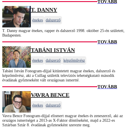
TOVÁBB
T. DANNY
énekes
dalszerző
T. Danny magyar énekes, rapper és dalszerző 1998. október 25-én született,
Budapesten.
TOVÁBB
TABÁNI ISTVÁN
énekes
dalszerző
képzőművész
Tabáni István Fonogram-díjjal kitüntetett magyar énekes, dalszerző és
képzőművész, aki a Csillag születik televíziós tehetségkutató második
évadának győzteseként vált országosan ismertté.
TOVÁBB
VAVRA BENCE
énekes
dalszerző
Vavra Bence Fonogram-díjjal elismert magyar énekes és zeneszerző, aki az
országos ismertséget a 2013-as X-Faktor döntőseként, majd a 2022-es
Sztárban Sztár 8. évadának győzteseként szerezte meg.