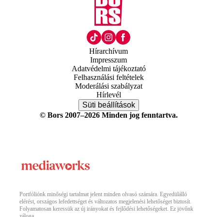
Hírarchívum
Impresszum
Adatvédelmi tájékoztató
Felhasználási feltételek
Moderálási szabályzat
Hírlevél
Süti beállítások
© Bors 2007–2026 Minden jog fenntartva.
Portfóliónk minőségi tartalmat jelent minden olvasó számára. Egyedülálló
elérést, országos lefedettséget és változatos megjelenési lehetőséget biztosít.
Folyamatosan keressük az új irányokat és fejlődési lehetőségeket. Ez jövőnk
záloga.