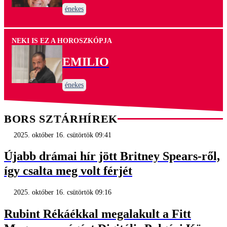
énekes
NEKI IS EZ A HOROSZKÓPJA
EMILIO
énekes
BORS SZTÁRHÍREK
2025. október 16. csütörtök 09:41
Újabb drámai hír jött Britney Spears-ről,
így csalta meg volt férjét
2025. október 16. csütörtök 09:16
Rubint Rékáékkal megalakult a Fitt