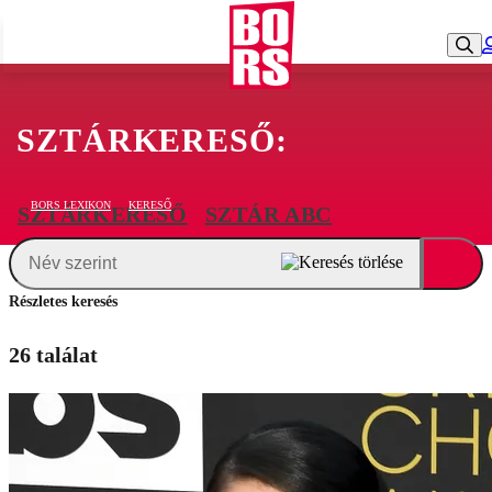
SZTÁRKERESŐ:
BORS LEXIKON
KERESŐ
SZTÁRKERESŐ
SZTÁR ABC
Részletes keresés
26 találat