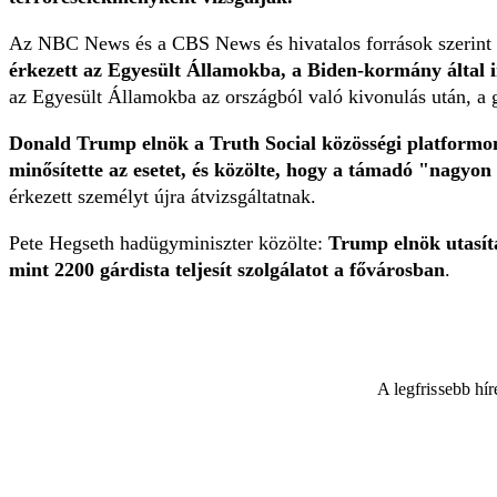
Az NBC News és a CBS News és hivatalos források szerint
érkezett az Egyesült Államokba, a Biden-kormány által 
az Egyesült Államokba az országból való kivonulás után, a 
Donald Trump elnök a Truth Social közösségi platformo
minősítette az esetet, és közölte, hogy a támadó "nagyon 
érkezett személyt újra átvizsgáltatnak.
Pete Hegseth hadügyminiszter közölte:
Trump elnök utasítá
mint 2200 gárdista teljesít szolgálatot a fővárosban
.
A legfrissebb hí