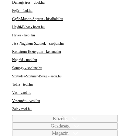
Dunaújváros - duol.hu
Fejér - feol.hu
Győr-Moson-Sopron - kisalfold.hu
Hajdú-Bihar - haon.hu
Heves - heol.hu
Jász-Nagykun-Szolnok - szoljon.hu
Komárom-Esztergom - kemma.hu
Nógrád - nool.hu
Somogy - sonline.hu
Szabolcs-Szatmár-Bereg - szon.hu
Tolna - teol.hu
Vas - vaol.hu
Veszprém - veol.hu
Zala - zaol.hu
Közélet
Gazdaság
Magazin