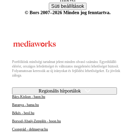
Süti beállítások
© Bors 2007–2026 Minden jog fenntartva.
Portfóliónk minőségi tartalmat jelent minden olvasó számára. Egyedülálló
elérést, országos lefedettséget és változatos megjelenési lehetőséget biztosít.
Folyamatosan keressük az új irányokat és fejlődési lehetőségeket. Ez jövőnk
záloga.
Regionális hírportálok
Bács-Kiskun - baon.hu
Baranya - bama.hu
Békés - beol.hu
Borsod-Abaúj-Zemplén - boon.hu
Csongrád - delmagyar.hu