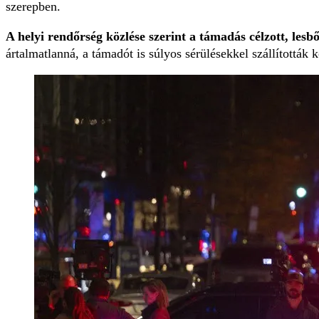
szerepben.
A helyi rendőrség közlése szerint a támadás célzott, lesbő
ártalmatlanná, a támadót is súlyos sérülésekkel szállították 