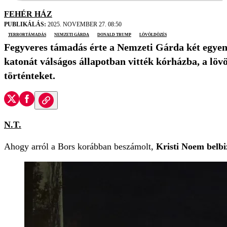
FEHÉR HÁZ
PUBLIKÁLÁS:
2025. NOVEMBER 27. 08:50
terrortámadás
Nemzeti Gárda
Donald Trump
lövöldözés
Fegyveres támadás érte a Nemzeti Gárda két egyen
katonát válságos állapotban vitték kórházba, a lö
történteket.
N.T.
Ahogy arról a Bors korábban beszámolt,
Kristi Noem belbi