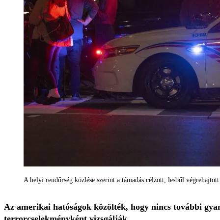
A helyi rendőrség közlése szerint a támadás célzott, lesből végrehajto
Az amerikai hatóságok közölték, hogy nincs további gyanú
terrorcselekményként vizsgálják.