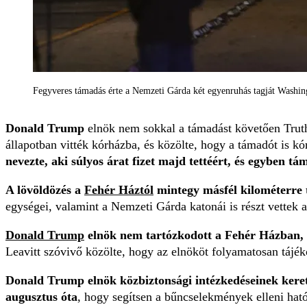
Fegyveres támadás érte a Nemzeti Gárda két egyenruhás tagját Washin
Donald Trump
elnök nem sokkal a támadást követően Truth
állapotban vitték kórházba, és közölte, hogy a támadót is kó
nevezte, aki súlyos árat fizet majd tettéért, és egyben t
A lövöldözés a
Fehér Háztól
mintegy másfél kilométerre 
egységei, valamint a Nemzeti Gárda katonái is részt vettek 
Donald Trump
elnök nem tartózkodott a Fehér Házban, 
Leavitt szóvivő közölte, hogy az elnököt folyamatosan tájék
Donald Trump elnök közbiztonsági intézkedéseinek keret
augusztus óta
, hogy segítsen a bűncselekmények elleni ha