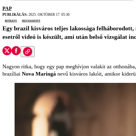
PAP
PUBLIKÁLÁS:
2025. OKTÓBER 17. 05:30
botrány
menyasszony
Egy brazil kisváros teljes lakossága felháborodot
esetről videó is készült, ami után belső vizsgálat in
Nagyon ritka, hogy egy pap meghívjon valakit az otthonába, é
brazíliai
Nova Maringá
nevű kisváros lakóit, amikor kiderü