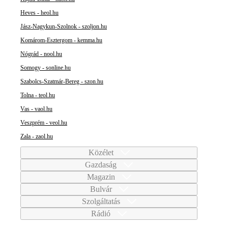
Heves - heol.hu
Jász-Nagykun-Szolnok - szoljon.hu
Komárom-Esztergom - kemma.hu
Nógrád - nool.hu
Somogy - sonline.hu
Szabolcs-Szatmár-Bereg - szon.hu
Tolna - teol.hu
Vas - vaol.hu
Veszprém - veol.hu
Zala - zaol.hu
Közélet
Gazdaság
Magazin
Bulvár
Szolgáltatás
Rádió