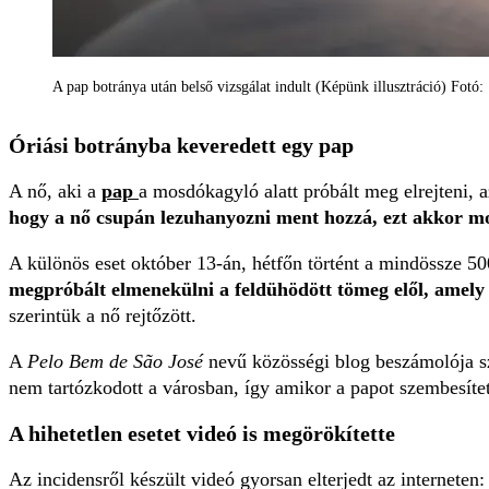
A pap botránya után belső vizsgálat indult (Képünk illusztráció) Fotó
Óriási botrányba keveredett egy pap
A nő, aki a
pap
a mosdókagyló alatt próbált meg elrejteni, 
hogy a nő csupán lezuhanyozni ment hozzá, ezt akkor mon
A különös eset október 13-án, hétfőn történt a mindössze 
megpróbált elmenekülni a feldühödött tömeg elől, amely 
szerintük a nő rejtőzött.
A
Pelo Bem de São José
nevű közösségi blog beszámolója sz
nem tartózkodott a városban, így amikor a papot szembesített
A hihetetlen esetet videó is megörökítette
Az incidensről készült videó gyorsan elterjedt az interneten: