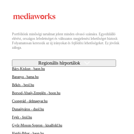
Portfóliónk minőségi tartalmat jelent minden olvasó számára. Egyedülálló
elérést, országos lefedettséget és változatos megjelenési lehetőséget biztosít.
Folyamatosan keressük az új irányokat és fejlődési lehetőségeket. Ez jövőnk
záloga.
Regionális hírportálok
Bács-Kiskun - baon.hu
Baranya - bama.hu
Békés - beol.hu
Borsod-Abaúj-Zemplén - boon.hu
Csongrád - delmagyar.hu
Dunaújváros - duol.hu
Fejér - feol.hu
Győr-Moson-Sopron - kisalfold.hu
Hajdú-Bihar - haon.hu