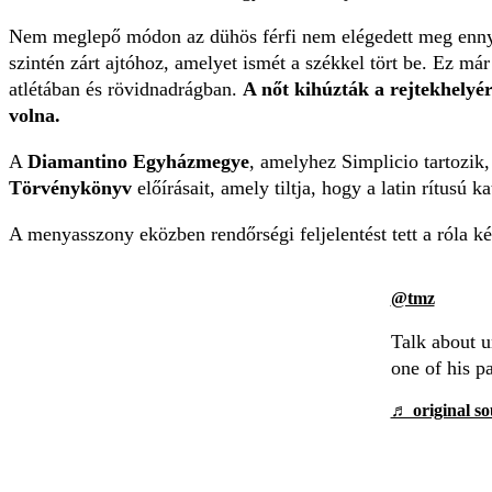
Nem meglepő módon az dühös férfi nem elégedett meg ennyive
szintén zárt ajtóhoz, amelyet ismét a székkel tört be. Ez má
atlétában és rövidnadrágban.
A nőt kihúzták a rejtekhelyér
volna.
A
Diamantino Egyházmegye
, amelyhez Simplicio tartozik,
Törvénykönyv
előírásait, amely tiltja, hogy a latin rítusú 
A menyasszony eközben rendőrségi feljelentést tett a róla ké
@tmz
Talk about u
one of his 
♬ original s